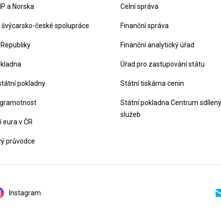
P a Norska
Celní správa
švýcarsko-české spolupráce
Finanční správa
 Republiky
Finanční analytický úřad
okladna
Úřad pro zastupování státu
státní pokladny
Státní tiskárna cenin
 gramotnost
Státní pokladna Centrum sdílen
služeb
 eura v ČR
vý průvodce
Instagram