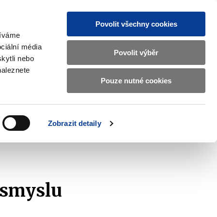
Povolit všechny cookies
žíváme
CZ
EN
ciální média
Základní
Povolit výběr
kytli nebo
informace
naleznete
o
Pouze nutné cookies
ahraničí a EU
Kontrola a regulace
Ministerstvu
Zobrazit
Zobrazit
submenu
submenu
financí
Zahraničí
Kontrola
a
a
v
Zobrazit detaily
EU
regulace
znam podaných žádostí
2014
českém
znakovém
jazyce.
 smyslu