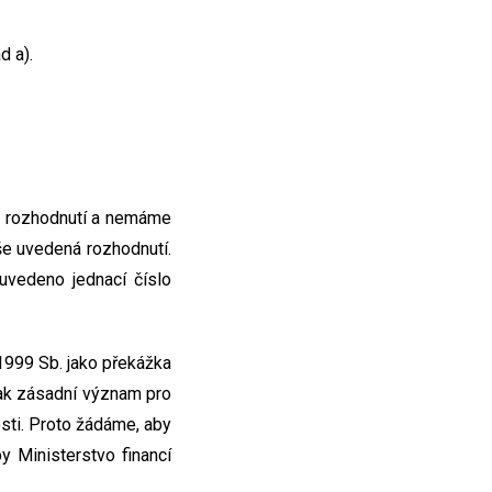
d a).
h rozhodnutí a nemáme
ýše uvedená rozhodnutí.
 uvedeno jednací číslo
1999 Sb. jako překážka
ak zásadní význam pro
osti. Proto žádáme, aby
y Ministerstvo financí