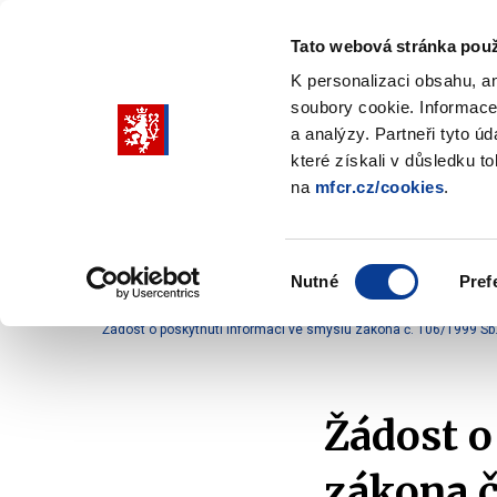
Tato webová stránka použ
K personalizaci obsahu, a
soubory cookie. Informace
Pohybujte
a analýzy. Partneři tyto ú
šipkami
které získali v důsledku t
na
mfcr.cz/cookies
.
nahoru
Ministerstvo
Rozpočtová politika
a
Zobrazit
Z
submenu
s
dolů
Ministerstvo
R
Výběr
p
Nutné
Pref
pro
souhlasu
Domů
Ministerstvo
Služby veřejnosti
Komun
výběr
Žádost o poskytnutí informací ve smyslu zákona č. 106/1999 Sb
našeptaných
položek
Žádost o
zákona č