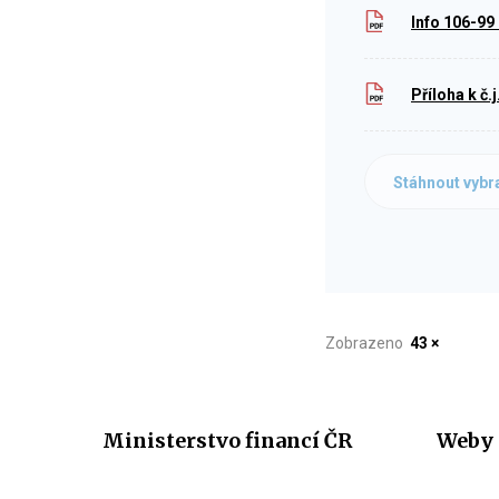
Info 106-9
Příloha k č
Stáhnout vybr
Zobrazeno
43 ×
Ministerstvo financí ČR
Weby 