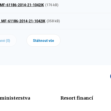
9 MF-61186-2014-21-1042IK
(176 kB)
.j. MF-61186-2014-21-1042IK
(358 kB)
ané (
0
)
Stáhnout vše
ministerstva
Resort financí