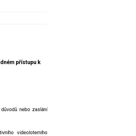
odném přístupu k
 důvodů nebo zaslání
ivního videoloterního