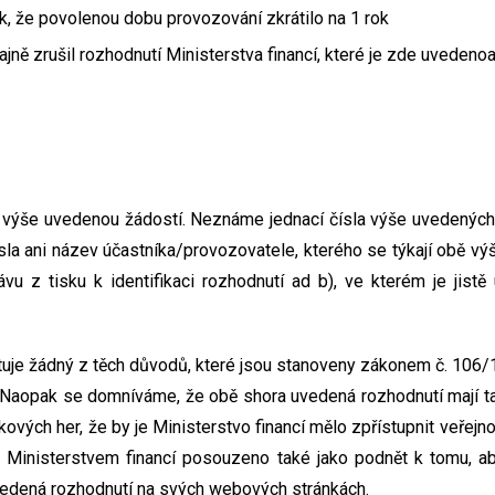
ak, že povolenou dobu provozování zkrátilo na 1 rok
dajně zrušil rozhodnutí Ministerstva financí, které je zde uvedenoa
 výše uvedenou žádostí. Neznáme jednací čísla výše uvedenýc
ísla ani název účastníka/provozovatele, kterého se týkají obě v
vu z tisku k identifikaci rozhodnutí ad b), ve kterém je jistě
uje žádný z těch důvodů, které jsou stanoveny zákonem č. 106/
. Naopak se domníváme, že obě shora uvedená rozhodnutí mají t
ových her, že by je Ministerstvo financí mělo zpřístupnit veřejn
 Ministerstvem financí posouzeno také jako podnět k tomu, ab
vedená rozhodnutí na svých webových stránkách.