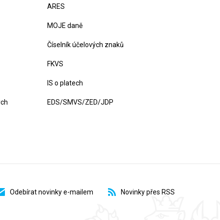
ARES
MOJE daně
Číselník účelových znaků
FKVS
IS o platech
ých
EDS/SMVS/ZED/JDP
Odebírat novinky e-mailem
Novinky přes RSS