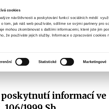
ívá cookies
nalýze návštěvnosti a poskytování funkcí sociálních médií vyu
Vyhledat
 o tom, jak náš web používáte, sdílíme se svými partnery pro so
daje mohou zkombinovat s dalšími informacemi, které jste jim pos
oho, že používáte jejich služby. Informace o zpracování cookies 
Finanční trh
Daně a účetnictví
Z
obrazit
Zobrazit
Zobrazit
ubmenu
submenu
submenu
ozpočtová
Finanční
Daně
olitika
trh
a
erenční
Statistické
Marketingové
účetnictví
ikace s veřejností
Žádosti o informace dle zákona č. 106/1999 Sb.
Se
.
 poskytnutí informací ve
. 106/1999 Sb.