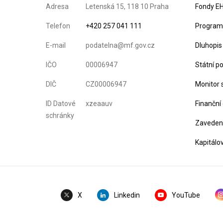
Adresa
Letenská 15, 118 10 Praha
Fondy EH
Telefon
+420 257 041 111
Program 
E-mail
podatelna@mf.gov.cz
Dluhopis
IČO
00006947
Státní p
DIČ
CZ00006947
Monitor 
ID Datové
xzeaauv
Finanční
schránky
Zavedení
Kapitálo
Linkedin
YouTube
X