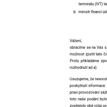
terminálu (lVT) t
ministr financí ú
Vážení,
obracíme se na Vás s
možnost zjistit tato č
Proto přikládáme zprá
rozhodnutí ad a).
Usuzujeme, že neexist
poskytnutí informace
praxi provozování sázk
toto naše podání bylo
zveřejnilo obě výše u