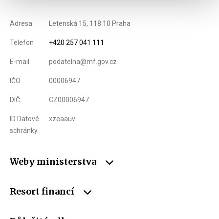
Adresa
Letenská 15, 118 10 Praha
Telefon
+420 257 041 111
E-mail
podatelna@mf.gov.cz
IČO
00006947
DIČ
CZ00006947
ID Datové
xzeaauv
schránky
Weby ministerstva
Resort financí