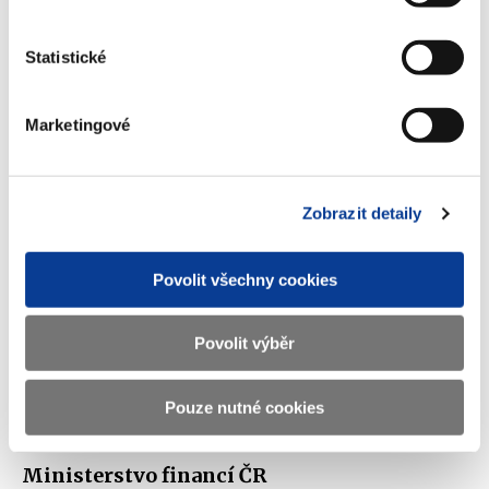
Příloha č. 1 - Info-106-99-MF-64412-
2014-21-1178IK
Statistické
(161 kB)
Marketingové
Stáhnout vybrané (
0
)
Zobrazit detaily
Stáhnout vše
Povolit všechny cookies
Povolit výběr
Zobrazeno
76 ×
Doporučeno
318 ×
Pouze nutné cookies
Ministerstvo financí ČR