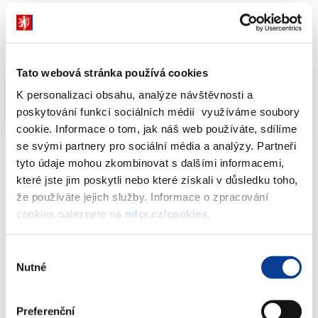
Info-106-99-MF-64412-2014-21-1178IK
PDF
(130kB)
Tato webová stránka používá cookies
Příloha č. 1 - Info-106-99-MF-64412-2014-21-
K personalizaci obsahu, analýze návštěvnosti a
1178IK
PDF (161kB)
poskytování funkcí sociálních médií využíváme soubory
cookie. Informace o tom, jak náš web používáte, sdílíme
se svými partnery pro sociální média a analýzy. Partneři
tyto údaje mohou zkombinovat s dalšími informacemi,
které jste jim poskytli nebo které získali v důsledku toho,
Dokumenty ke stažení
že používáte jejich služby. Informace o zpracování
cookies naleznete na
mfcr.cz/cookies
.
Výběr
Info-106-99-MF-64412-2014-21-
Nutné
souhlasu
1178IK
(130 kB)
Preferenční