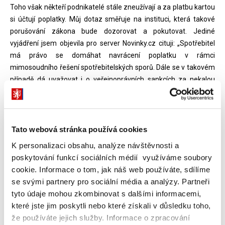
Toho však někteří podnikatelé stále zneužívají a za platbu kartou
si účtují poplatky. Můj dotaz směřuje na instituci, která takové
porušování zákona bude dozorovat a pokutovat. Jediné
vyjádření jsem objevila pro server Novinky.cz cituji: „Spotřebitel
má právo se domáhat navrácení poplatku v rámci
mimosoudního řešení spotřebitelských sporů. Dále se v takovém
případě dá uvažovat i o veřejnoprávních sankcích za nekalou
obchodní praktiku, řekl Novinkám mluvčí financí Jakub Vintrlík
(zdroj:
https://www.novinky.cz/ekonomika/460373-smernice-
bruselu-odsoboty-zakazuje-uctovat-poplatky-za-platbu-
kartou.html
).
Tato webová stránka používá cookies
K personalizaci obsahu, analýze návštěvnosti a
Má otázka zní: Na jaký orgán se však má v rámci mimosoudního
poskytování funkcí sociálních médií využíváme soubory
řešení sporů spotřebitel obrátit, když se Česká obchodní
cookie. Informace o tom, jak náš web používáte, sdílíme
inspekce ohradila, že tuto problematiku nebude ani dozorovat
se svými partnery pro sociální média a analýzy. Partneři
ani pokutovat?
tyto údaje mohou zkombinovat s dalšími informacemi,
které jste jim poskytli nebo které získali v důsledku toho,
Odpověď:
že používáte jejich služby. Informace o zpracování