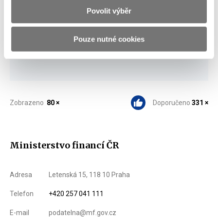
Stáhnout vybrané (
0
)
Povolit výběr
Pouze nutné cookies
Stáhnout vše
Zobrazeno
80 ×
Doporučeno
331 ×
Ministerstvo financí ČR
Adresa
Letenská 15, 118 10 Praha
Telefon
+420 257 041 111
E-mail
podatelna@mf.gov.cz