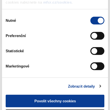
cookies naleznete na
mfcr.cz/cookies
.
Dokumenty ke stažení
Výběr
Nutné
souhlasu
Info-106-99-MF-3781-2018-10-212 IK
PDF
(146kB)
Preferenční
Statistické
Marketingové
Dokumenty ke stažení
Zobrazit detaily
Info-106-99-MF-3781-2018-10-212 IK
(146 kB)
Povolit všechny cookies