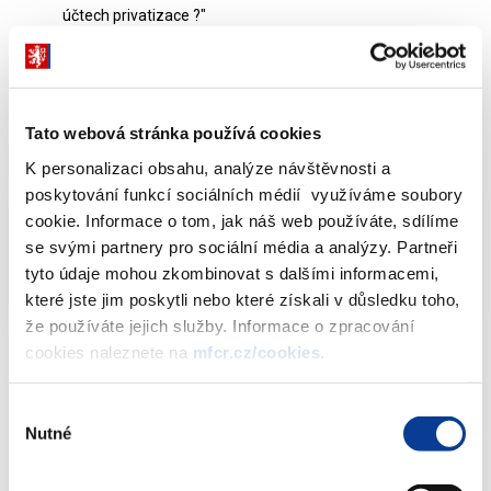
účtech privatizace ?"
Odpověď:
Tato webová stránka používá cookies
Dokumenty ke stažení
K personalizaci obsahu, analýze návštěvnosti a
poskytování funkcí sociálních médií využíváme soubory
cookie. Informace o tom, jak náš web používáte, sdílíme
Info-106-99-MF-11876-2018-10-510 IK
PDF
se svými partnery pro sociální média a analýzy. Partneři
(112kB)
tyto údaje mohou zkombinovat s dalšími informacemi,
které jste jim poskytli nebo které získali v důsledku toho,
že používáte jejich služby. Informace o zpracování
cookies naleznete na
mfcr.cz/cookies
.
Výběr
Nutné
souhlasu
Dokumenty ke stažení