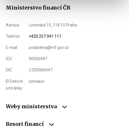
Ministerstvo financí ČR
Adresa
Letenská 15, 118 10 Praha
Telefon
+420 257 041 111
E-mail
podatelna@mf.gov.cz
IČO
00006947
DIČ
CZ00006947
ID Datové
xzeaauv
schránky
Weby ministerstva
Resort financí