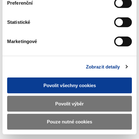
Preferenční
Info-106-99-MF-11876-2018-10-510
Statistické
IK
(113 kB)
Marketingové
Stáhnout vybrané (
0
)
Zobrazit detaily
Stáhnout vše
Povolit všechny cookies
Povolit výběr
Zobrazeno
73 ×
Doporučeno
309 ×
Pouze nutné cookies