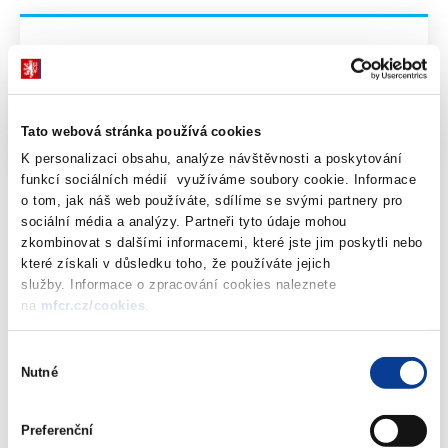
Info-106-99-MF-29422-2018-10
PDF (121kB)
Příloha č. 1 - Info-106-99-MF-29422-2018-
10
PDF (5375kB)
Tato webová stránka používá cookies
K personalizaci obsahu, analýze návštěvnosti a poskytování
funkcí sociálních médií využíváme soubory cookie. Informace
o tom, jak náš web používáte, sdílíme se svými partnery pro
sociální média a analýzy. Partneři tyto údaje mohou
zkombinovat s dalšími informacemi, které jste jim poskytli nebo
které získali v důsledku toho, že používáte jejich
služby. Informace o zpracování cookies naleznete
Dokumenty ke stažení
na
mfcr.cz/cookies
.
Výběr
Nutné
souhlasu
Info-106-99-MF-29422-2018-10
(121 kB)
Preferenční