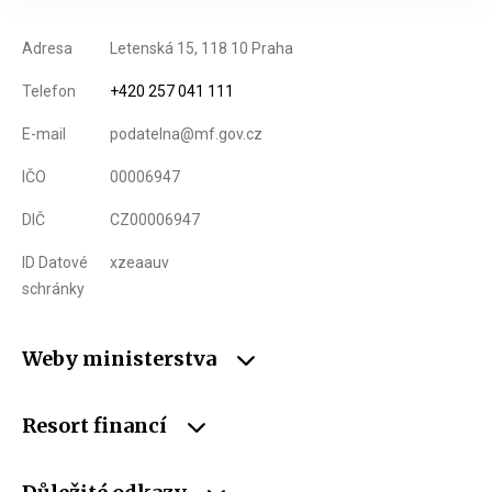
Adresa
Letenská 15, 118 10 Praha
Telefon
+420 257 041 111
E-mail
podatelna@mf.gov.cz
IČO
00006947
DIČ
CZ00006947
ID Datové
xzeaauv
schránky
Weby ministerstva
Resort financí