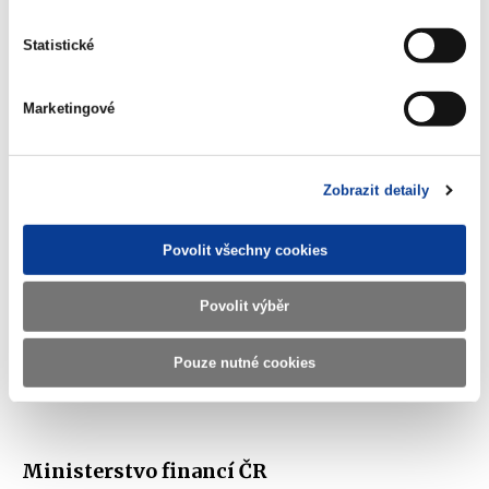
Příloha č. 1 - Info-106-99-MF-29422-
Statistické
2018-10
(5,2 MB)
Marketingové
Stáhnout vybrané (
0
)
Zobrazit detaily
Stáhnout vše
Povolit všechny cookies
Povolit výběr
Pouze nutné cookies
Zobrazeno
70 ×
Doporučeno
314 ×
Ministerstvo financí ČR