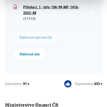
Příloha č. 1 - Info-106-99-MF-1416-
2022-48
(319 kB)
Stáhnout vybrané (
0
)
Stáhnout vše
Zobrazeno
91 ×
Doporučeno
633 ×
Ministerstvo financí ČR