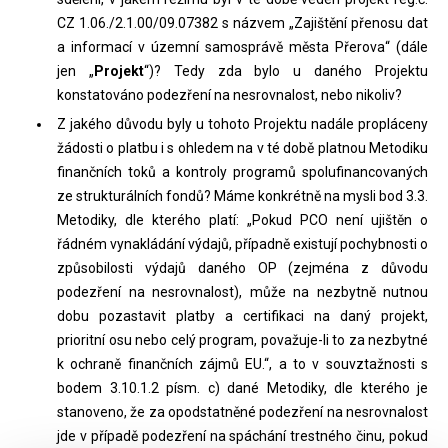
CZ 1.06./2.1.00/09.07382 s názvem „Zajištění přenosu dat
a informací v územní samosprávě města Přerova“ (dále
jen „
Projekt
“)? Tedy zda bylo u daného Projektu
konstatováno podezření na nesrovnalost, nebo nikoliv?
Z jakého důvodu byly u tohoto Projektu nadále propláceny
žádosti o platbu i s ohledem na v té době platnou Metodiku
finančních toků a kontroly programů spolufinancovaných
ze strukturálních fondů? Máme konkrétně na mysli bod 3.3.
Metodiky, dle kterého platí: „Pokud PCO není ujištěn o
řádném vynakládání výdajů, případně existují pochybnosti o
způsobilosti výdajů daného OP (zejména z důvodu
podezření na nesrovnalost), může na nezbytně nutnou
dobu pozastavit platby a certifikaci na daný projekt,
prioritní osu nebo celý program, považuje-li to za nezbytné
k ochraně finančních zájmů EU.“, a to v souvztažnosti s
bodem 3.10.1.2 písm. c) dané Metodiky, dle kterého je
stanoveno, že za opodstatněné podezření na nesrovnalost
jde v případě podezření na spáchání trestného činu, pokud