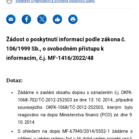
oddělení Organizační a ochrana osobních údajů
Žádost o poskytnutí informací podle zákona č.
106/1999 Sb., o svobodném přístupu k
informacím, č.j. MF-1416/2022/48
Dotaz:
Žádáme o zaslání obsahu dopisu s označením č.j. OKFK-
1068-702/TČ-2012-252503 ze dne 13. 10. 2014., případně
souvisejícího OKFK-1068/TČ-2012-252503, kterým bylo
reagováno na dopis Ministerstva financí (PCO) ze dne 9.
10. 2014.
S ohledem na dopis MF-67940/2014/5502-1 žádáme o
sdělení, v jakém režimu byl v té době veden projekt reg.č.