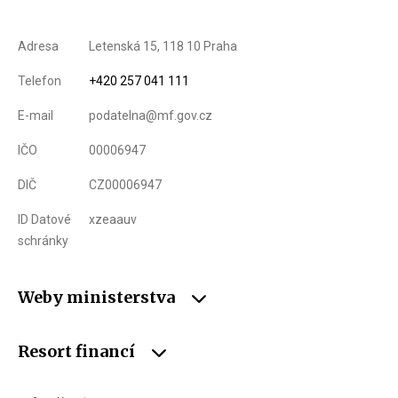
Adresa
Letenská 15, 118 10 Praha
Telefon
+420 257 041 111
E-mail
podatelna@mf.gov.cz
IČO
00006947
DIČ
CZ00006947
ID Datové
xzeaauv
schránky
Weby ministerstva
Resort financí