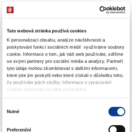
již byly zahájeny úkony trestního řízení.
Případně kdy a na základě jakého podkladu došlo ke
konstatování podezření na nesrovnalost u daného
Projektu? Byly pozastaveny v té době ještě nevyplacené
Tato webová stránka používá cookies
(čekající nebo plánované dle finančního plánu) žádosti o
K personalizaci obsahu, analýze návštěvnosti a
platbu nebo tyto byly proplaceny a na základě jakého
poskytování funkcí sociálních médií využíváme soubory
rozhodnutí? Žádáme případně o poskytnutí takového
cookie. Informace o tom, jak náš web používáte, sdílíme
rozhodnutí.
se svými partnery pro sociální média a analýzy. Partneři
Policie Ministerstvo financí na základě jejího dopisu s č.j.
tyto údaje mohou zkombinovat s dalšími informacemi,
OKFK-1068-1069/TČ-2012- 252503, který Vám byl zaslán
které jste jim poskytli nebo které získali v důsledku toho,
2.7.2015, vyzývá k vyčíslení škody ve věci trestního řízení. Z
že používáte jejich služby. Informace o zpracování
jakého důvodu nebyla v té době už pozastavena žádost o
cookies naleznete na
mfcr.cz/cookies
.
platbu č. 3 tohoto Projektu, která byla proplacena až
8.7.2015 a z jakého důvodu nebyla pozastavena žádost o
Výběr
platbu č. 4, která byla proplacena až koncem roku 2015?“
Nutné
souhlasu
Odpověď:
Preferenční