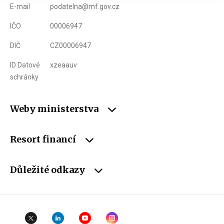
E-mail
podatelna@mf.gov.cz
IČO
00006947
DIČ
CZ00006947
ID Datové
xzeaauv
schránky
Weby ministerstva
Resort financí
Důležité odkazy