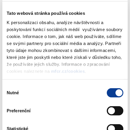
Odpověď:
Tato webová stránka používá cookies
Dokumenty ke stažení
K personalizaci obsahu, analýze návštěvnosti a
poskytování funkcí sociálních médií využíváme soubory
cookie. Informace o tom, jak náš web používáte, sdílíme
se svými partnery pro sociální média a analýzy. Partneři
Info-106-99-MF-24568-2022-48
PDF (94kB)
tyto údaje mohou zkombinovat s dalšími informacemi,
které jste jim poskytli nebo které získali v důsledku toho,
že používáte jejich služby. Informace o zpracování
cookies naleznete na
mfcr.cz/cookies
.
Výběr
Dokumenty ke stažení
Nutné
souhlasu
Preferenční
Info-106-99-MF-24568-2022-48
(94 kB)
Statistické