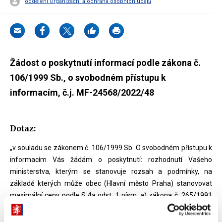
oddělení Organizační a ochrana osobních údajů
Žádost o poskytnutí informací podle zákona č.
106/1999 Sb., o svobodném přístupu k
informacím, č.j. MF-24568/2022/48
Dotaz:
„v souladu se zákonem č. 106/1999 Sb. O svobodném přístupu k
informacím Vás žádám o poskytnutí: rozhodnutí Vašeho
ministerstva, kterým se stanovuje rozsah a podmínky, na
základě kterých může obec (Hlavní město Praha) stanovovat
maximální ceny podle § 4a odst. 1 písm. a) zákona č. 265/1991
Sb., o působnosti orgánů České republiky v oblasti cen.“