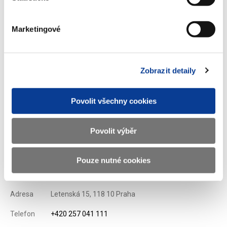
Stáhnout vybrané (
0
)
Marketingové
Stáhnout vše
Zobrazit detaily
Povolit všechny cookies
Zobrazeno
102 ×
Doporučeno
621 ×
Povolit výběr
Pouze nutné cookies
Ministerstvo financí ČR
Adresa
Letenská 15, 118 10 Praha
Telefon
+420 257 041 111