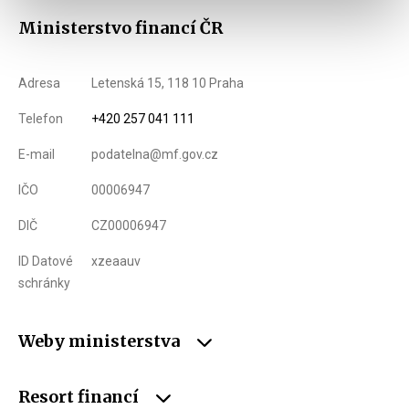
Ministerstvo financí ČR
Adresa
Letenská 15, 118 10 Praha
Telefon
+420 257 041 111
E-mail
podatelna@mf.gov.cz
IČO
00006947
DIČ
CZ00006947
ID Datové
xzeaauv
schránky
Weby ministerstva
Resort financí