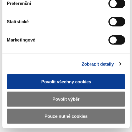
Dokumenty ke stažení
Preferenční
Statistické
Info-106-99-MF-24753-2022-48
(85 kB)
Marketingové
Stáhnout vybrané (
0
)
Zobrazit detaily
Stáhnout vše
Povolit všechny cookies
Povolit výběr
Zobrazeno
104 ×
Doporučeno
627 ×
Pouze nutné cookies