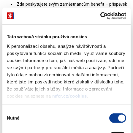
Zda poskytujete svým zaměstnancům benefit – příspěvek
na stravu formou stravenky. V případě, že ano, sdělte
prosím hodnotu stravenky, částku, kterou se podílíte jako
zaměstnavatel na této stravence a částku, kterou se podílí
na této stravence zaměstnanec.“
Tato webová stránka používá cookies
K personalizaci obsahu, analýze návštěvnosti a
Odpověď:
poskytování funkcí sociálních médií využíváme soubory
cookie. Informace o tom, jak náš web používáte, sdílíme
se svými partnery pro sociální média a analýzy. Partneři
Dokumenty ke stažení
tyto údaje mohou zkombinovat s dalšími informacemi,
které jste jim poskytli nebo které získali v důsledku toho,
že používáte jejich služby. Informace o zpracování
Info-106-99-MF-24753-2022-48
PDF (84kB)
cookies naleznete na
mfcr.cz/cookies
.
Výběr
Nutné
souhlasu