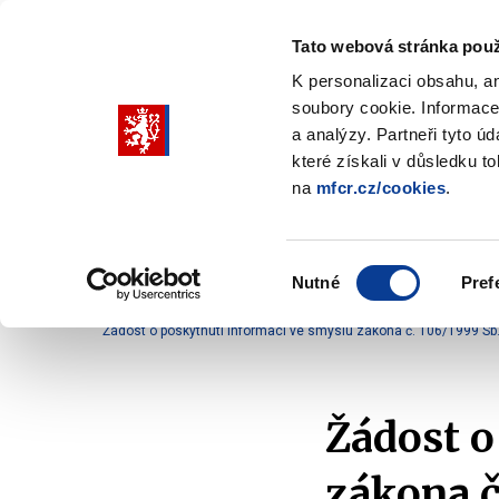
Tato webová stránka použ
K personalizaci obsahu, a
soubory cookie. Informace
Pohybujte
a analýzy. Partneři tyto ú
šipkami
které získali v důsledku t
na
mfcr.cz/cookies
.
nahoru
Ministerstvo
Rozpočtová politika
a
Zobrazit
Z
submenu
s
dolů
Ministerstvo
R
Výběr
p
Nutné
Pref
pro
souhlasu
Domů
Ministerstvo
Služby veřejnosti
Komun
výběr
Žádost o poskytnutí informací ve smyslu zákona č. 106/1999 Sb
našeptaných
položek
Žádost o
zákona č