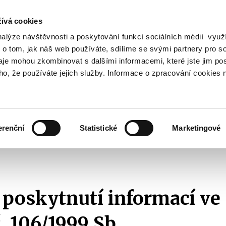
ívá cookies
nalýze návštěvnosti a poskytování funkcí sociálních médií vyu
Vyhledat
 o tom, jak náš web používáte, sdílíme se svými partnery pro so
daje mohou zkombinovat s dalšími informacemi, které jste jim pos
oho, že používáte jejich služby. Informace o zpracování cookies 
Finanční trh
Daně a účetnictví
Z
obrazit
Zobrazit
Zobrazit
ubmenu
submenu
submenu
ozpočtová
Finanční
Daně
olitika
trh
a
erenční
Statistické
Marketingové
účetnictví
ikace s veřejností
Žádosti o informace dle zákona č. 106/1999 Sb.
Se
.
 poskytnutí informací ve
. 106/1999 Sb.