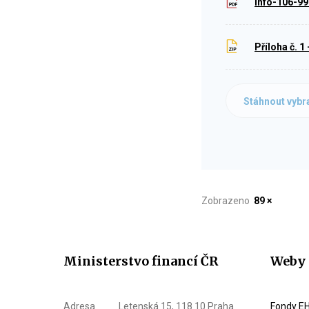
Info-106-9
Příloha č. 
Stáhnout vybr
Zobrazeno
89 ×
Ministerstvo financí ČR
Weby 
Adresa
Letenská 15, 118 10 Praha
Fondy EH