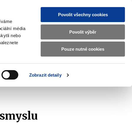
Povolit všechny cookies
žíváme
CZ
EN
ciální média
Základní
Povolit výběr
kytli nebo
informace
naleznete
o
Pouze nutné cookies
ahraničí a EU
Kontrola a regulace
Ministerstvu
Zobrazit
Zobrazit
submenu
submenu
financí
Zahraničí
Kontrola
a
a
v
Zobrazit detaily
EU
regulace
znam podaných žádostí
2022
českém
znakovém
jazyce.
 smyslu