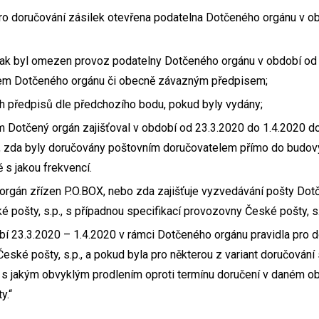
pro doručování zásilek otevřena podatelna Dotčeného orgánu v o
 jak byl omezen provoz podatelny Dotčeného orgánu v období od
sem Dotčeného orgánu či obecně závazným předpisem;
h předpisů dle předchozího bodu, pokud byly vydány;
Dotčený orgán zajišťoval v období od 23.3.2020 do 1.4.2020 do
, zda byly doručovány poštovním doručovatelem přímo do budov
 s jakou frekvencí.
rgán zřízen P.O.BOX, nebo zda zajišťuje vyzvedávání pošty Dot
 pošty, s.p., s případnou specifikací provozovny České pošty, s.
bí 23.3.2020 – 1.4.2020 v rámci Dotčeného orgánu pravidla pro d
eské pošty, s.p., a pokud byla pro některou z variant doručování
a s jakým obvyklým prodlením oproti termínu doručení v daném o
y.“