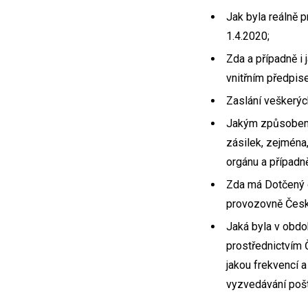
Jak byla reálně 
1.4.2020;
Zda a případně i
vnitřním předpi
Zaslání veškerýc
Jakým způsobem 
zásilek, zejména
orgánu a případně
Zda má Dotčený o
provozovně České
Jaká byla v obdo
prostřednictvím Č
jakou frekvencí 
vyzvedávání pošt