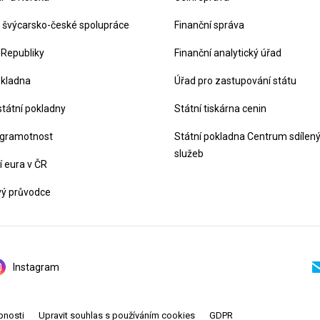
švýcarsko-české spolupráce
Finanční správa
 Republiky
Finanční analytický úřad
okladna
Úřad pro zastupování státu
státní pokladny
Státní tiskárna cenin
 gramotnost
Státní pokladna Centrum sdílen
služeb
 eura v ČR
vý průvodce
Instagram
pnosti
Upravit souhlas s používáním cookies
GDPR