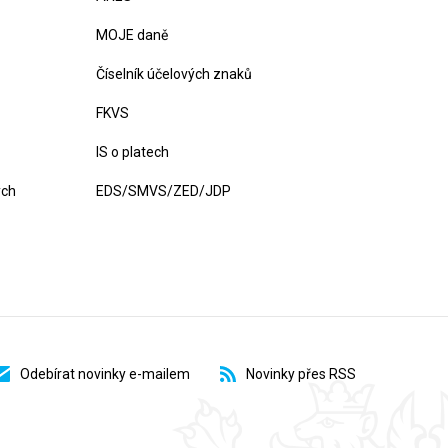
MOJE daně
Číselník účelových znaků
FKVS
IS o platech
ých
EDS/SMVS/ZED/JDP
Odebírat novinky e-mailem
Novinky přes RSS