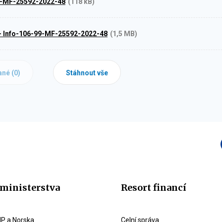
9-MF-25592-2022-48
(118 kB)
1 - Info-106-99-MF-25592-2022-48
(1,5 MB)
ané (
0
)
Stáhnout vše
ministerstva
Resort financí
P a Norska
Celní správa