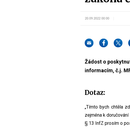
20.09.2022 00:00
Žádost o poskytnut
informacím, č.j. 
Dotaz:
„Tímto bych chtěla zd
zejména k doručování 
§ 13 InfZ prosím o pos