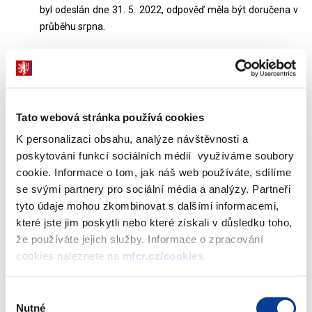
byl odeslán dne 31. 5. 2022, odpověď měla být doručena v
průběhu srpna.
Odpověď:
Dokumenty ke stažení
Tato webová stránka používá cookies
K personalizaci obsahu, analýze návštěvnosti a
poskytování funkcí sociálních médií využíváme soubory
cookie. Informace o tom, jak náš web používáte, sdílíme
Info-106-99-MF-25641-2022-48
PDF (107kB)
se svými partnery pro sociální média a analýzy. Partneři
Příloha č. 1 - Info-106-99-MF-25641-2022-48
tyto údaje mohou zkombinovat s dalšími informacemi,
PDF (310kB)
které jste jim poskytli nebo které získali v důsledku toho,
že používáte jejich služby. Informace o zpracování
cookies naleznete na
mfcr.cz/cookies
.
Výběr
Dokumenty ke stažení
Nutné
souhlasu