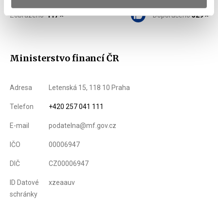
Zobrazeno
117 ×
Doporučeno
329 ×
Ministerstvo financí ČR
Adresa
Letenská 15, 118 10 Praha
Telefon
+420 257 041 111
E-mail
podatelna@mf.gov.cz
IČO
00006947
DIČ
CZ00006947
ID Datové
xzeaauv
schránky