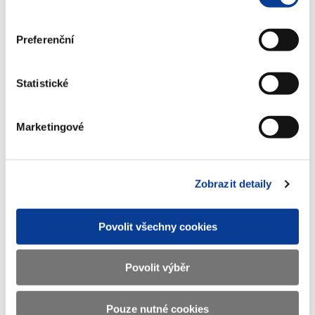
Preferenční
Info-106-99-MF-25641-2022-48
(108 kB)
Statistické
Příloha č. 1 - Info-106-99-MF-25641-
Marketingové
2022-48
(310 kB)
Zobrazit detaily
Stáhnout vybrané (
0
)
Povolit všechny cookies
Stáhnout vše
Povolit výběr
Pouze nutné cookies