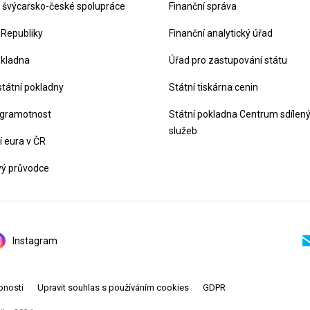
švýcarsko-české spolupráce
Finanční správa
 Republiky
Finanční analytický úřad
okladna
Úřad pro zastupování státu
státní pokladny
Státní tiskárna cenin
 gramotnost
Státní pokladna Centrum sdílen
služeb
 eura v ČR
vý průvodce
Instagram
pnosti
Upravit souhlas s používáním cookies
GDPR