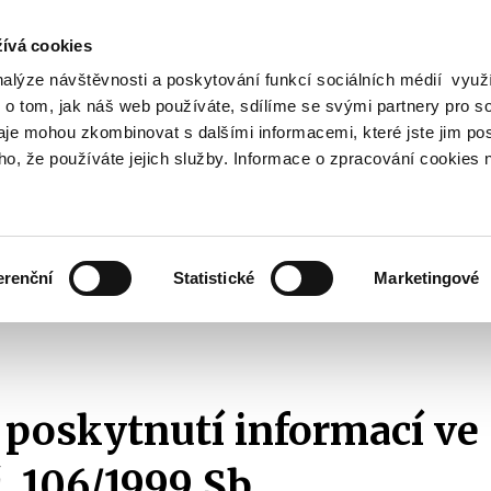
ívá cookies
nalýze návštěvnosti a poskytování funkcí sociálních médií vyu
Vyhledat
 o tom, jak náš web používáte, sdílíme se svými partnery pro so
daje mohou zkombinovat s dalšími informacemi, které jste jim pos
oho, že používáte jejich služby. Informace o zpracování cookies 
Finanční trh
Daně a účetnictví
Z
obrazit
Zobrazit
Zobrazit
ubmenu
submenu
submenu
ozpočtová
Finanční
Daně
olitika
trh
a
erenční
Statistické
Marketingové
účetnictví
ikace s veřejností
Žádosti o informace dle zákona č. 106/1999 Sb.
Se
.
 poskytnutí informací ve
. 106/1999 Sb.