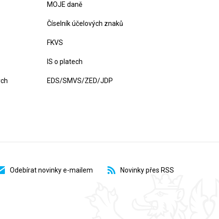
MOJE daně
Číselník účelových znaků
FKVS
IS o platech
ých
EDS/SMVS/ZED/JDP
Odebírat novinky e-mailem
Novinky přes RSS