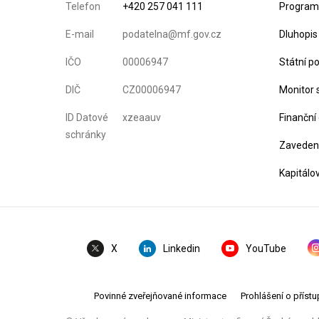
Telefon
+420 257 041 111
Program 
E-mail
podatelna@mf.gov.cz
Dluhopis
IČO
00006947
Státní p
DIČ
CZ00006947
Monitor 
ID Datové
xzeaauv
Finanční
schránky
Zavedení
Kapitálo
Linkedin
YouTube
X
Povinné zveřejňované informace
Prohlášení o přístu