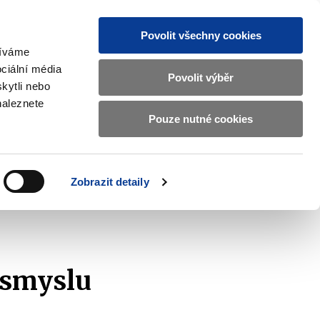
Povolit všechny cookies
žíváme
CZ
EN
ciální média
Základní
Povolit výběr
kytli nebo
informace
naleznete
o
Pouze nutné cookies
ahraničí a EU
Kontrola a regulace
Ministerstvu
Zobrazit
Zobrazit
submenu
submenu
financí
Zahraničí
Kontrola
a
a
v
Zobrazit detaily
EU
regulace
znam podaných žádostí
2022
českém
znakovém
jazyce.
 smyslu