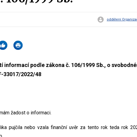
oddělení Organiza
í informací podle zákona č. 106/1999 Sb., o svobodné
MF-33017/2022/48
mám žadost o informaci.
ika pujčila nebo vzala finanční uvěr za tento rok teda rok 20
o.