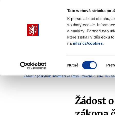
Tato webová stránka použ
K personalizaci obsahu, a
soubory cookie. Informace
Pohybujte
a analýzy. Partneři tyto ú
šipkami
které získali v důsledku t
na
mfcr.cz/cookies
.
nahoru
Ministerstvo
Rozpočtová politika
a
Zobrazit
Z
submenu
s
dolů
Ministerstvo
R
Výběr
p
Nutné
Pref
pro
souhlasu
Domů
Ministerstvo
Služby veřejnosti
Komun
výběr
Žádost o poskytnutí informací ve smyslu zákona č. 106/1999 Sb
našeptaných
položek
Žádost o
zákona č