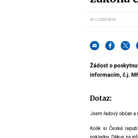
05.12.2022 00:00
Žádost o poskytnut
informacím, č.j. 
Dotaz:
Jsem řadový občan a 
Kolik si Česká republ
pokladny. Děkuji za inf