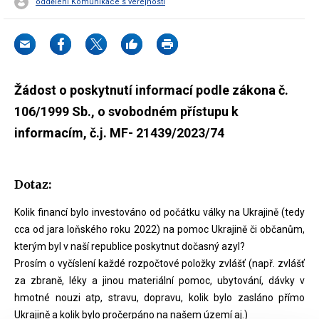
oddělení Komunikace s veřejností
Žádost o poskytnutí informací podle zákona č.
106/1999 Sb., o svobodném přístupu k
informacím, č.j. MF- 21439/2023/74
Dotaz:
Kolik financí bylo investováno od počátku války na Ukrajině (tedy
cca od jara loňského roku 2022) na pomoc Ukrajině či občanům,
kterým byl v naší republice poskytnut dočasný azyl?
Prosím o vyčíslení každé rozpočtové položky zvlášť (např. zvlášť
za zbraně, léky a jinou materiální pomoc, ubytování, dávky v
hmotné nouzi atp, stravu, dopravu, kolik bylo zasláno přímo
Ukrajině a kolik bylo pročerpáno na našem území aj.)