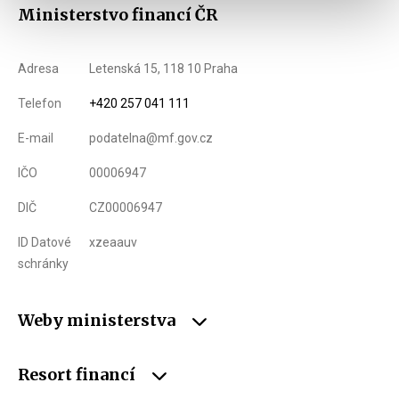
Ministerstvo financí ČR
Adresa
Letenská 15, 118 10 Praha
Telefon
+420 257 041 111
E-mail
podatelna@mf.gov.cz
IČO
00006947
DIČ
CZ00006947
ID Datové
xzeaauv
schránky
Weby ministerstva
Resort financí