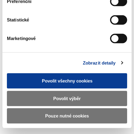
Preferenční
Statistické
Info-106-99-MF-21439-2023-74-4
(683 kB)
Marketingové
Stáhnout vybrané (
0
)
Zobrazit detaily
Stáhnout vše
Povolit všechny cookies
Povolit výběr
Zobrazeno
115 ×
Doporučeno
565 ×
Pouze nutné cookies