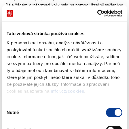
Dále žádám o informaci kolik bylo na pomoc Ukrajině vyčleněno
peněz z rozpočtu pro letošní rok 2023, přidejte též informaci o
tom, kolik již bylo vyčerpano).
Dále žádám o informaci kolik peněz bylo poskytnuto v letech
2020-2022 na čerpání rodičovského příspěvku, uvést každé roky
Tato webová stránka používá cookies
zvlášť, a kolik peněz je vyčleněno pro letošní rok 2023.
K personalizaci obsahu, analýze návštěvnosti a
poskytování funkcí sociálních médií využíváme soubory
Odpověď:
cookie. Informace o tom, jak náš web používáte, sdílíme
se svými partnery pro sociální média a analýzy. Partneři
tyto údaje mohou zkombinovat s dalšími informacemi,
Info-106-99-MF-21439-2023-74-4
které jste jim poskytli nebo které získali v důsledku toho,
(683,14 kB)
že používáte jejich služby. Informace o zpracování
cookies naleznete na
mfcr.cz/cookies
.
Výběr
Nutné
souhlasu
Dokumenty ke stažení