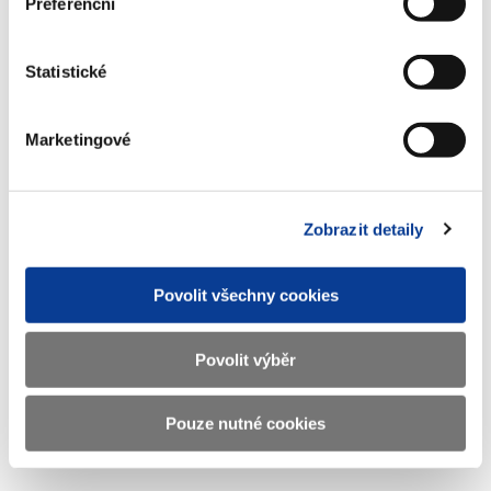
Preferenční
Statistické
Info-106-99-MF-20693-2023-74
(454 kB)
Marketingové
Stáhnout vybrané (
0
)
Zobrazit detaily
Stáhnout vše
Povolit všechny cookies
Povolit výběr
Zobrazeno
79 ×
Doporučeno
566 ×
Pouze nutné cookies