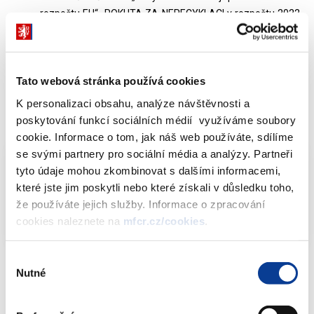
rozpočtu EU“- POKUTA ZA NERECYKLACI v rozpočtu 2022
a kolik ČR zaplatila do EU v roce 2022?
Kolik plánuje MF za Nový vlastní zdroj pro financování
rozpočtu EU- POKUTA ZA NERECYKLACI v roce 2023,
Tato webová stránka používá cookies
případně kolik na rok 2024?
K personalizaci obsahu, analýze návštěvnosti a
poskytování funkcí sociálních médií využíváme soubory
Odpověď:
cookie. Informace o tom, jak náš web používáte, sdílíme
se svými partnery pro sociální média a analýzy. Partneři
tyto údaje mohou zkombinovat s dalšími informacemi,
Info-106-99-MF-20693-2023-74
které jste jim poskytli nebo které získali v důsledku toho,
(454,50 kB)
že používáte jejich služby. Informace o zpracování
cookies naleznete na
mfcr.cz/cookies
.
Výběr
Nutné
souhlasu
Dokumenty ke stažení