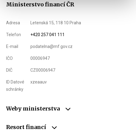
Ministerstvo financí ČR
Adresa
Letenská 15, 118 10 Praha
Telefon
+420 257 041 111
E-mail
podatelna@mf.gov.cz
IČO
00006947
DIČ
CZ00006947
ID Datové
xzeaauv
schránky
Weby ministerstva
Resort financí