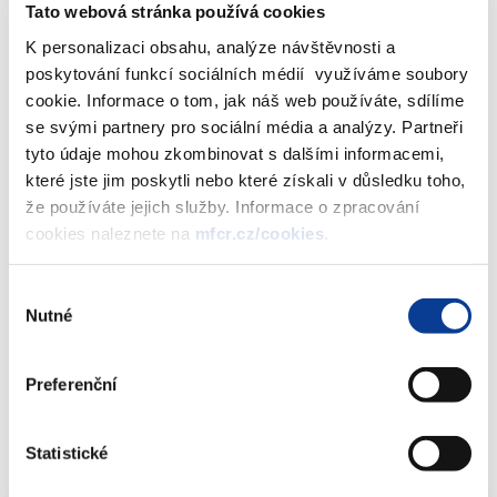
Tato webová stránka používá cookies
o výše pokut, který byla v jednotlivých letech 2018 až
2023 uhrazena dobrovolně
K personalizaci obsahu, analýze návštěvnosti a
výše pokut, která byla v jednotlivých letech 2018 až
poskytování funkcí sociálních médií využíváme soubory
2023 vymožena v rámci exekučního řízení;
cookie. Informace o tom, jak náš web používáte, sdílíme
se svými partnery pro sociální média a analýzy. Partneři
výše daně z hazardních her vyměřené provozovatelům
tyto údaje mohou zkombinovat s dalšími informacemi,
hazardní hry v souvislosti s provozováním internetové
které jste jim poskytli nebo které získali v důsledku toho,
hazardní hry, ke které nebylo uděleno povolení dle § 7 odst.
že používáte jejich služby. Informace o zpracování
2 písm. b) zákona o hazardních hrách, a to jednotlivě za
cookies naleznete na
mfcr.cz/cookies
.
roky 2018 až 2023; a dále o jaká část takto vyměřené daně
byla v jednotlivých letech 2018 až 2023 uhrazena
dobrovolně, a jaká část takto vyměřené daně byla
Výběr
Nutné
vymožena v rámci exekučního řízení.
souhlasu
Preferenční
Veškeré výše požadované informace prosím uveďte zvlášť pro
české a zahraniční provozovatele hazardní hry.
Statistické
Odpověď: