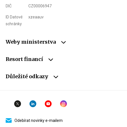
DIČ
CZ00006947
ID Datové
xzeaauv
schránky
Weby ministerstva
Resort financí
Důležité odkazy
Odebírat novinky e-mailem