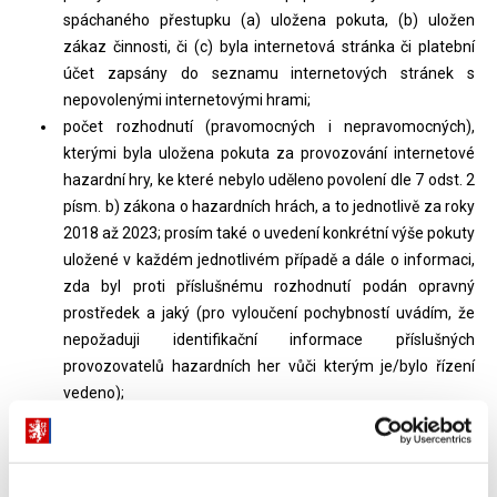
spáchaného přestupku (a) uložena pokuta, (b) uložen
zákaz činnosti, či (c) byla internetová stránka či platební
účet zapsány do seznamu internetových stránek s
nepovolenými internetovými hrami;
počet rozhodnutí (pravomocných i nepravomocných),
kterými byla uložena pokuta za provozování internetové
hazardní hry, ke které nebylo uděleno povolení dle 7 odst. 2
písm. b) zákona o hazardních hrách, a to jednotlivě za roky
2018 až 2023; prosím také o uvedení konkrétní výše pokuty
uložené v každém jednotlivém případě a dále o informaci,
zda byl proti příslušnému rozhodnutí podán opravný
prostředek a jaký (pro vyloučení pochybností uvádím, že
nepožaduji identifikační informace příslušných
provozovatelů hazardních her vůči kterým je/bylo řízení
vedeno);
celková výše uložených pokut za porušení § 7 odst. 2 písm.
b) zákona o hazardních hrách, a to jednotlivě za roky 2018
až 2023; a dále