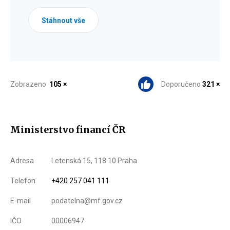
Stáhnout vše
Zobrazeno
105 ×
Doporučeno
321 ×
Ministerstvo financí ČR
Adresa
Letenská 15, 118 10 Praha
Telefon
+420 257 041 111
E-mail
podatelna@mf.gov.cz
IČO
00006947