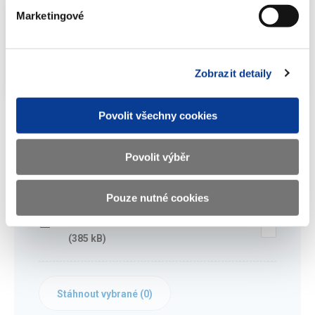
Marketingové
Info-106-99-MF-25968-2023-74
(385,41 kB)
Zobrazit detaily
Povolit všechny cookies
Povolit výběr
Dokumenty ke stažení
Pouze nutné cookies
Info-106-99-MF-25968-2023-74
(385 kB)
Stáhnout vybrané (
0
)