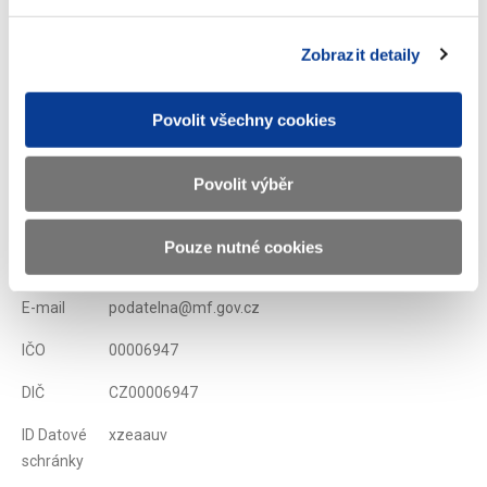
Zobrazit detaily
Zobrazeno
74 ×
Doporučeno
327 ×
Povolit všechny cookies
Ministerstvo financí ČR
Povolit výběr
Adresa
Letenská 15, 118 10 Praha
Pouze nutné cookies
Telefon
+420 257 041 111
E-mail
podatelna@mf.gov.cz
IČO
00006947
DIČ
CZ00006947
ID Datové
xzeaauv
schránky