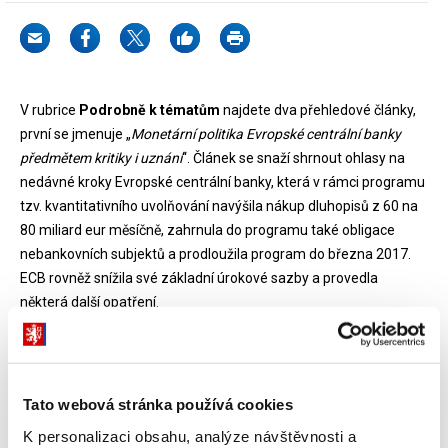
V rubrice
Podrobně k tématům
najdete dva přehledové články,
první se jmenuje „
Monetární politika Evropské centrální banky
předmětem kritiky i uznání
“. Článek se snaží shrnout ohlasy na
nedávné kroky Evropské centrální banky, která v rámci programu
tzv. kvantitativního uvolňování navýšila nákup dluhopisů z 60 na
80 miliard eur měsíčně, zahrnula do programu také obligace
nebankovních subjektů a prodloužila program do března 2017.
ECB rovněž snížila své základní úrokové sazby a provedla
některá další opatření.
Druhý článek pod názvem „
Evropský fond strategických investic:
„změna v myšlení“ a její kritika
“ reflektuje aktuální komentáře k
úspěšnosti investičního plánu pro Evropu. Do 12. 4. 2016 bylo z
EFSI, jenž je stěžejním pilířem tohoto plánu, schváleno
Tato webová stránka používá cookies
financování ve výši 11,2 mld. eur, přičemž celková výše investic
K personalizaci obsahu, analýze návštěvnosti a
souvisejících se schválenými projekty dosahuje k dnešnímu dni