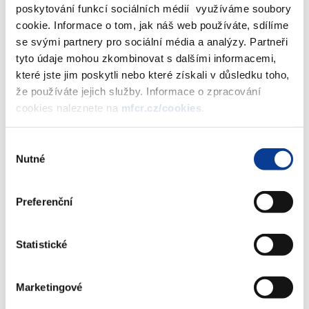
poskytování funkcí sociálních médií využíváme soubory
82,1 mld. eur.
cookie. Informace o tom, jak náš web používáte, sdílíme
se svými partnery pro sociální média a analýzy. Partneři
tyto údaje mohou zkombinovat s dalšími informacemi,
Dokumenty ke stažení
které jste jim poskytli nebo které získali v důsledku toho,
že používáte jejich služby. Informace o zpracování
cookies naleznete na
mfcr.cz/cookies
.
Finanční a ekonomické informace
4/2016
Výběr
Nutné
(1,8 MB)
souhlasu
Preferenční
Stáhnout vybrané (
0
)
Statistické
Stáhnout vše
Marketingové