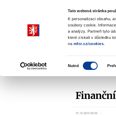
Tato webová stránka použ
K personalizaci obsahu, a
soubory cookie. Informace
Pohybujte
a analýzy. Partneři tyto ú
šipkami
které získali v důsledku t
na
mfcr.cz/cookies
.
nahoru
Ministerstvo
Rozpočtová politika
a
Zobrazit
Z
submenu
s
dolů
Ministerstvo
R
Výběr
p
Nutné
Pref
pro
souhlasu
Domů
Ministerstvo
Služby veřejnosti
Odbo
výběr
našeptaných
položek
Finanční
31.10.2019 00:00