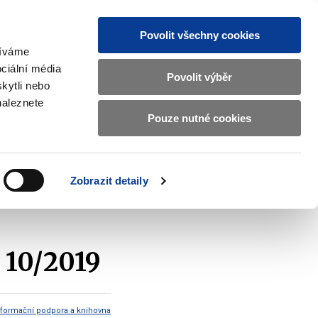
Povolit všechny cookies
žíváme
CZ
EN
ciální média
Základní
Povolit výběr
kytli nebo
informace
naleznete
o
Pouze nutné cookies
ahraničí a EU
Kontrola a regulace
Ministerstvu
Zobrazit
Zobrazit
submenu
submenu
financí
Zahraničí
Kontrola
a
a
v
Zobrazit detaily
EU
regulace
2019
Finanční a ekonomické informace 10/2019
českém
znakovém
jazyce.
 10/2019
nformační podpora a knihovna