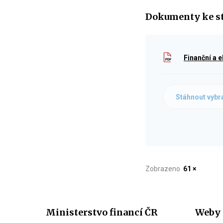
Dokumenty ke s
Finanční a 
Stáhnout vybr
Zobrazeno
61 ×
Ministerstvo financí ČR
Weby 