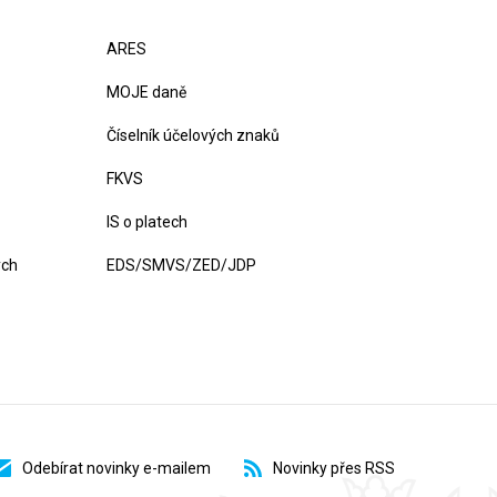
ARES
MOJE daně
Číselník účelových znaků
FKVS
IS o platech
ých
EDS/SMVS/ZED/JDP
Odebírat novinky e-mailem
Novinky přes RSS