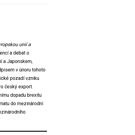
ropskou unií a
dencí a debat o
ií a Japonskem,
pisem v únoru tohoto
rické pozadí vzniku
o český export.
vnímu dopadu brexitu
imatu do mezinárodní
ezinárodního