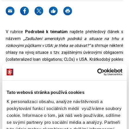
V rubrice
Podrobně k tématům
najdete přehledový článek s
názvem
„Zadlužení amerických podniků a situace na trhu s
rizikovými půjčkami v USA: je třeba se obávat?“
a shrnuje některé
ohlasy na vývoj situace s tzv. zajištěnými úvěrovými obligacemi
(collateralized loan obligations; CLOs) v USA. Krátkodobý pokles
cen těchto úvěrů v loňském roce vzbudil u části odborné
veřejnosti obavy, zda rizikové půjčky nemohou představovat
nebezpečí pro finanční stabilitu podobně, jako tomu bylo v
případě ekonomické krize před dvanácti lety.
Tato webová stránka používá cookies
K personalizaci obsahu, analýze návštěvnosti a
poskytování funkcí sociálních médií využíváme soubory
Dokumenty ke stažení
cookie. Informace o tom, jak náš web používáte, sdílíme
se svými partnery pro sociální média a analýzy. Partneři
tyto údaje mohou zkombinovat s dalšími informacemi,