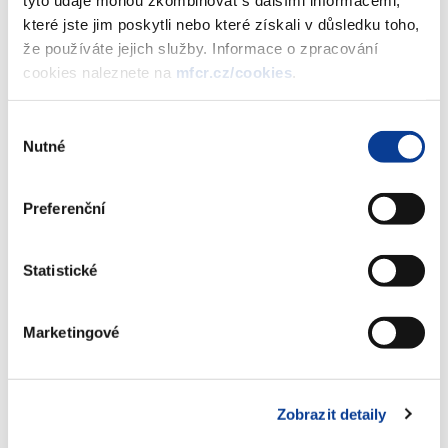
Finanční a ekonomické informace
které jste jim poskytli nebo které získali v důsledku toho,
5/2019
že používáte jejich služby. Informace o zpracování
(1,7 MB)
cookies naleznete na
mfcr.cz/cookies
.
Výběr
Stáhnout vybrané (
0
)
Nutné
souhlasu
Preferenční
Stáhnout vše
Statistické
Marketingové
Zobrazeno
96 ×
Doporučeno
329 ×
Zobrazit detaily
Ministerstvo financí ČR