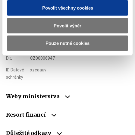
Povolit všechny cookies
Adresa
Letenská 15, 118 10 Praha
Telefon
+420 257 041 111
Povolit výběr
E-mail
podatelna@mf.gov.cz
Pouze nutné cookies
IČO
00006947
DIČ
CZ00006947
ID Datové
xzeaauv
schránky
Weby ministerstva
Resort financí
Důležité odkazy