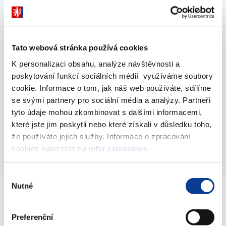
Rozpočet a střednědobý výhled rozpočtu
Ministerstva financí - 2017
20. února 2017
Tato webová stránka používá cookies
K personalizaci obsahu, analýze návštěvnosti a
Rozpočet resortu financí (kapitola 312) pro rok
poskytování funkcí sociálních médií využíváme soubory
2017
cookie. Informace o tom, jak náš web používáte, sdílíme
06. února 2017
se svými partnery pro sociální média a analýzy. Partneři
tyto údaje mohou zkombinovat s dalšími informacemi,
Vyberte
které jste jim poskytli nebo které získali v důsledku toho,
2017
že používáte jejich služby. Informace o zpracování
cookies naleznete na
mfcr.cz/cookies
.
Výběr
Nutné
souhlasu
Ministerstvo financí ČR
Preferenční