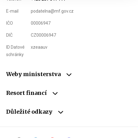
E-mail
podatelna@mf.gov.cz
IČO
00006947
DIČ
CZ00006947
ID Datové
xzeaauv
schránky
Weby ministerstva
Resort financí
Důležité odkazy