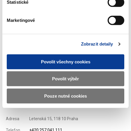
Statistické
Stáhnout vybrané (
0
)
Marketingové
Stáhnout vše
Zobrazit detaily
Povolit všechny cookies
Zobrazeno
84 ×
Doporučeno
336 ×
Povolit výběr
Pouze nutné cookies
Ministerstvo financí ČR
Adresa
Letenská 15, 118 10 Praha
Telefon
+420 257 041 111