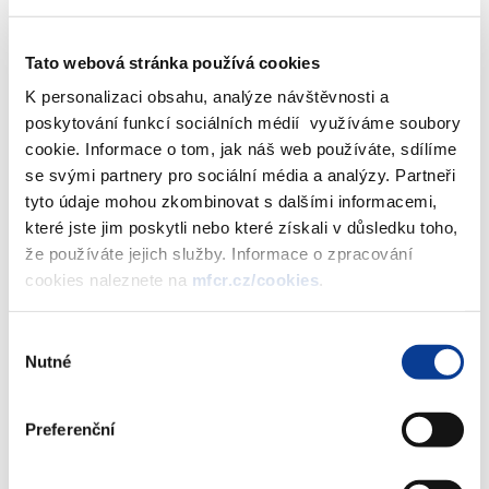
vyhlašovatele
Letenská 15, 118 10 Praha 1, IČ: 00006947
Poznámky
Okruh účastníků:
bez omezení
Tato webová stránka používá cookies
Podmínky veřejné soutěže (.PDF, 827 kB)
K personalizaci obsahu, analýze návštěvnosti a
Kontaktní formulář pro Vyhlašovatele veřejné
poskytování funkcí sociálních médií využíváme soubory
soutěže (.PDF, 42 kB)
cookie. Informace o tom, jak náš web používáte, sdílíme
se svými partnery pro sociální média a analýzy. Partneři
tyto údaje mohou zkombinovat s dalšími informacemi,
které jste jim poskytli nebo které získali v důsledku toho,
že používáte jejich služby. Informace o zpracování
Dokumenty ke stažení
cookies naleznete na
mfcr.cz/cookies
.
Výběr
Podmínky veřejné soutěže
(828 kB)
Nutné
souhlasu
Kontaktní formulář pro Vyhlašovatele
Preferenční
veřejné soutěže
(42 kB)