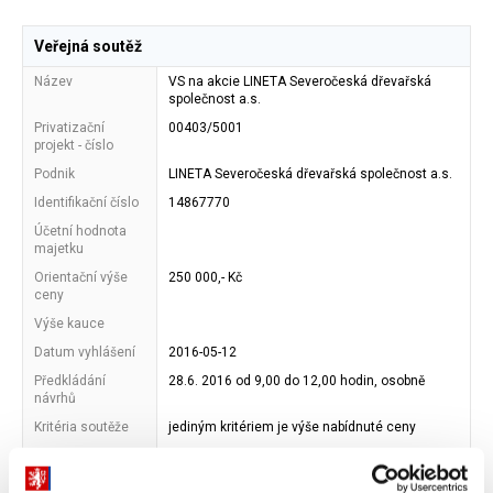
Veřejná soutěž
Název
VS na akcie LINETA Severočeská dřevařská
společnost a.s.
Privatizační
00403/5001
projekt - číslo
Podnik
LINETA Severočeská dřevařská společnost a.s.
Identifikační číslo
14867770
Účetní hodnota
majetku
Orientační výše
250 000,- Kč
ceny
Výše kauce
Datum vyhlášení
2016-05-12
Předkládání
28.6. 2016 od 9,00 do 12,00 hodin, osobně
návrhů
Kritéria soutěže
jediným kritériem je výše nabídnuté ceny
Adresa
Ministerstvo financí ČR