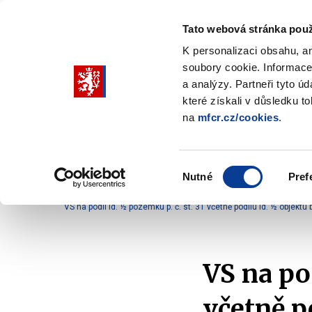
Tato webová stránka použ
K personalizaci obsahu, a
soubory cookie. Informace
Pohybujte
a analýzy. Partneři tyto ú
šipkami
které získali v důsledku t
na
mfcr.cz/cookies
.
nahoru
Ministerstvo
Rozpočtová politika
a
Zobrazit
Z
submenu
s
dolů
Ministerstvo
R
Výběr
p
Nutné
Pref
pro
souhlasu
Domů
Ministerstvo
Základní informace
Ho
výběr
VS na podíl id. ½ pozemku p. č. st. 31 včetně podílu id. ½ objektu
našeptaných
položek
VS na pod
včetně po