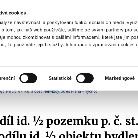
ívá cookies
nalýze návštěvnosti a poskytování funkcí sociálních médií vyu
Vyhledat
 o tom, jak náš web používáte, sdílíme se svými partnery pro so
daje mohou zkombinovat s dalšími informacemi, které jste jim pos
oho, že používáte jejich služby. Informace o zpracování cookies 
Finanční trh
Daně a účetnictví
Z
obrazit
Zobrazit
Zobrazit
ubmenu
submenu
submenu
ozpočtová
Finanční
Daně
olitika
trh
a
erenční
Statistické
Marketingové
účetnictví
spodaření resortu
Veřejné soutěže
2016
 bydlení č.p. 67, k.ú. a obec Nehvizdy, okres Praha – východ
íl id. ½ pozemku p. č. st.
dílu id. ½ objektu bydlení