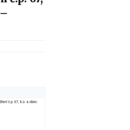
 –
lení č.p. 67, k.ú. a obec