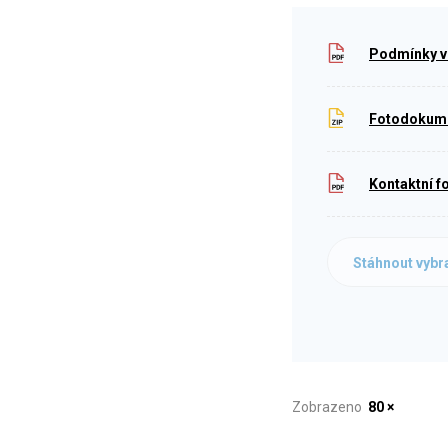
Podmínky v
Fotodokumen
Kontaktní f
Stáhnout vybr
Zobrazeno
80 ×