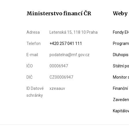
Ministerstvo financí ČR
Weby 
Adresa
Letenská 15, 118 10 Praha
Fondy EH
Telefon
+420 257 041 111
Program 
E-mail
podatelna@mf.gov.cz
Dluhopis
IČO
00006947
Státní p
DIČ
CZ00006947
Monitor 
ID Datové
xzeaauv
Finanční
schránky
Zavedení
Kapitálo