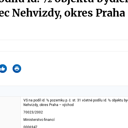
bec Nehvizdy, okres Praha
VS na podíl id. ½ pozemku p. č. st. 31 včetně podílu id. ½ objektu byd
Nehvizdy, okres Praha – východ
70023/2002
Ministerstvo financí
0006947