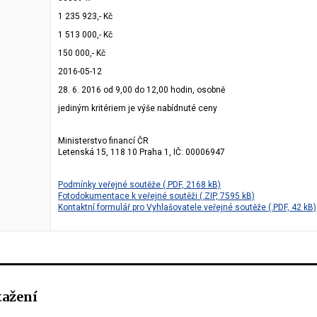
1 235 923,- Kč
1 513 000,- Kč
150 000,- Kč
2016-05-12
28. 6. 2016 od 9,00 do 12,00 hodin, osobně
jediným kritériem je výše nabídnuté ceny
Ministerstvo financí ČR
Letenská 15, 118 10 Praha 1, IČ: 00006947
Podmínky veřejné soutěže (.PDF, 2168 kB)
Fotodokumentace k veřejné soutěži (.ZIP, 7595 kB)
Kontaktní formulář pro Vyhlašovatele veřejné soutěže (.PDF, 42 kB)
tažení