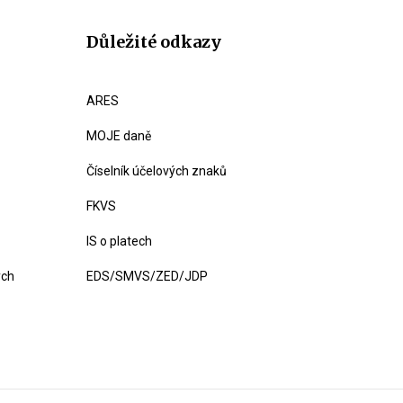
Důležité odkazy
ARES
MOJE daně
Číselník účelových znaků
FKVS
IS o platech
ých
EDS/SMVS/ZED/JDP