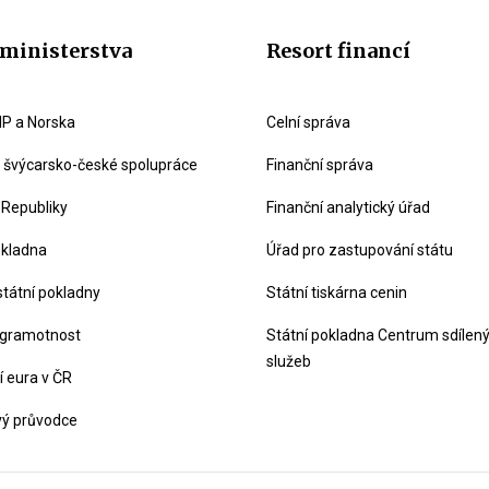
ministerstva
Resort financí
P a Norska
Celní správa
švýcarsko-české spolupráce
Finanční správa
 Republiky
Finanční analytický úřad
okladna
Úřad pro zastupování státu
státní pokladny
Státní tiskárna cenin
 gramotnost
Státní pokladna Centrum sdílen
služeb
 eura v ČR
vý průvodce