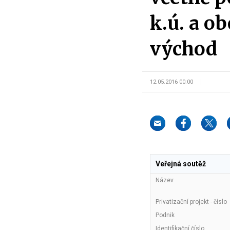
k.ú. a o
východ
12.05.2016 00:00
Veřejná soutěž
Název
Privatizační projekt - číslo
Podnik
Identifikační číslo