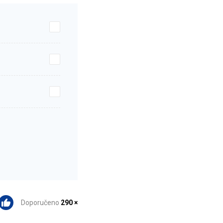
Doporučeno
290 ×