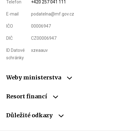
Telefon
+420 257 041 111
E-mail
podatelna@mf.gov.cz
IČO
00006947
DIČ
CZ00006947
ID Datové
xzeaauv
schránky
Weby ministerstva
Resort financí
Důležité odkazy