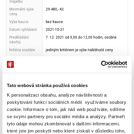
majetku
Minimální výše
29 480,- Kč
ceny
Výše kauce
bez kauce
Datum vyhlášení
2021-10-21
Předkládání
7. 12. 2021 od 9,00 do 12,00 hodin, osobně
návrhů
Kritéria soutěže
jediným kritériem je výše nabídnuté ceny
Adresa
Ministerstvo financí ČR
vyhlašovatele
Letenská 15, 118 10 Praha 1, IČ: 00006947
Poznámky
Podmínky veřejné soutěže (.PDF, 8604 kB)
Tato webová stránka používá cookies
Fotodokumentace k veřejné soutěži (.ZIP, 889
kB)
K personalizaci obsahu, analýze návštěvnosti a
Informační memorandum k veřejné soutěži
(.ZIP, 9397 kB)
poskytování funkcí sociálních médií využíváme soubory
Kontaktní formulář pro Vyhlašovatele veřejné
cookie. Informace o tom, jak náš web používáte, sdílíme
soutěže (.PDF, 42 kB)
se svými partnery pro sociální média a analýzy. Partneři
tyto údaje mohou zkombinovat s dalšími informacemi,
které jste jim poskytli nebo které získali v důsledku toho,