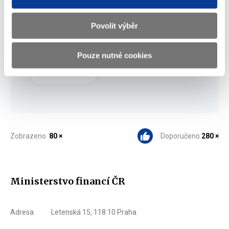
Povolit výběr
Stáhnout vybrané (
0
)
Pouze nutné cookies
Stáhnout vše
Zobrazeno
80 ×
Doporučeno
280 ×
Ministerstvo financí ČR
Adresa
Letenská 15, 118 10 Praha