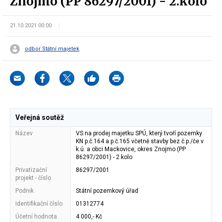
Znojmo (PP 86297/2001) - 2.kolo
21.10.2021 00:00
odbor Státní majetek
Veřejná soutěž
Název
VS na prodej majetku SPÚ, který tvoří pozemky
KN p.č.164 a p.č.165 včetně stavby bez č.p./če v
k.ú. a obci Mackovice, okres Znojmo (PP
86297/2001) - 2.kolo
Privatizační
86297/2001
projekt - číslo
Podnik
Státní pozemkový úřad
Identifikační číslo
01312774
Účetní hodnota
4 000,- Kč