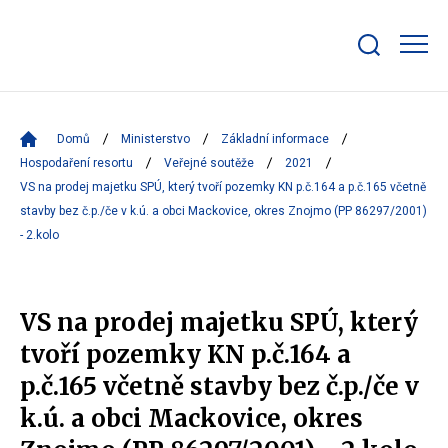
Zobrazit/skrýt
search
bar
Domů
Ministerstvo
Základní informace
Hospodaření resortu
Veřejné soutěže
2021
VS na prodej majetku SPÚ, který tvoří pozemky KN p.č.164 a p.č.165 včetně
stavby bez č.p./če v k.ú. a obci Mackovice, okres Znojmo (PP 86297/2001)
- 2.kolo
VS na prodej majetku SPÚ, který
tvoří pozemky KN p.č.164 a
p.č.165 včetně stavby bez č.p./če v
k.ú. a obci Mackovice, okres