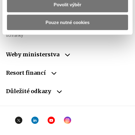
Povolit výběr
IČO
00006947
DIČ
CZ00006947
Pouze nutné cookies
ID Datové
xzeaauv
schránky
Weby ministerstva
Resort financí
Důležité odkazy