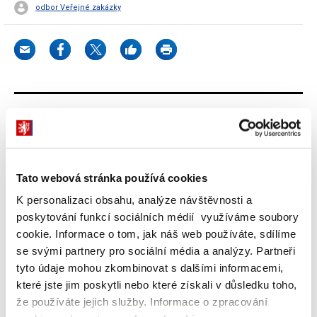
odbor Veřejné zakázky
Dokumenty ke stažení
Tato webová stránka používá cookies
Příručka pro odběratele - běžný pohon
K personalizaci obsahu, analýze návštěvnosti a
kategorie 4A benzín - automat
poskytování funkcí sociálních médií využíváme soubory
(481 kB)
cookie. Informace o tom, jak náš web používáte, sdílíme
se svými partnery pro sociální média a analýzy. Partneři
Přílohy
(279 kB)
tyto údaje mohou zkombinovat s dalšími informacemi,
které jste jim poskytli nebo které získali v důsledku toho,
že používáte jejich služby. Informace o zpracování