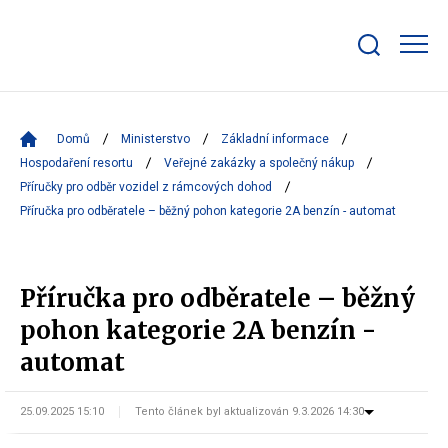
Zobrazit/skrýt
search
bar
Domů
Ministerstvo
Základní informace
Hospodaření resortu
Veřejné zakázky a společný nákup
Příručky pro odběr vozidel z rámcových dohod
Příručka pro odběratele – běžný pohon kategorie 2A benzín - automat
Příručka pro odběratele – běžný
pohon kategorie 2A benzín -
automat
25.09.2025 15:10
Tento článek byl aktualizován 9.3.2026 14:30