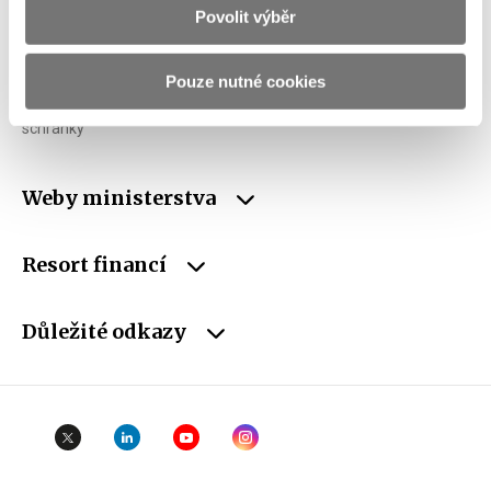
Povolit výběr
IČO
00006947
DIČ
CZ00006947
Pouze nutné cookies
ID Datové
xzeaauv
schránky
Weby ministerstva
Resort financí
Důležité odkazy