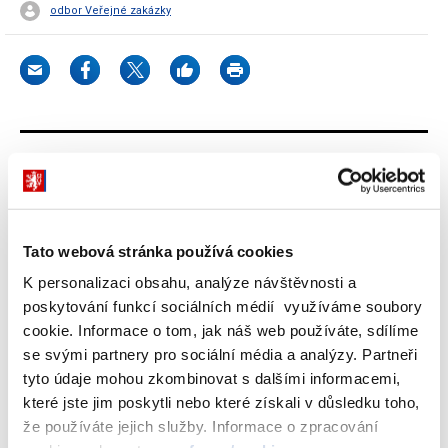
odbor Veřejné zakázky
Dokumenty ke stažení
Tato webová stránka používá cookies
Příručka pro odběratele – běžný
K personalizaci obsahu, analýze návštěvnosti a
pohon kategorie 2A benzín - automat
poskytování funkcí sociálních médií využíváme soubory
(405 kB)
cookie. Informace o tom, jak náš web používáte, sdílíme
se svými partnery pro sociální média a analýzy. Partneři
Přílohy
(265 kB)
tyto údaje mohou zkombinovat s dalšími informacemi,
které jste jim poskytli nebo které získali v důsledku toho,
že používáte jejich služby. Informace o zpracování