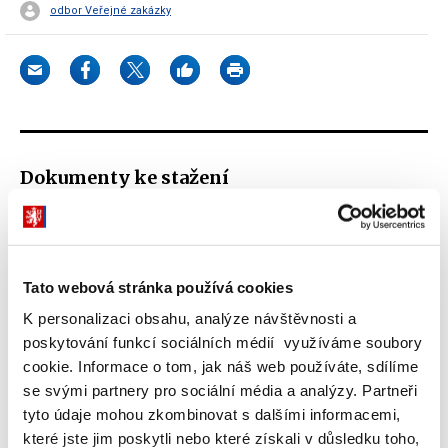
odbor Veřejné zakázky
Dokumenty ke stažení
Příručka pro odběratele – běžný
pohon kategorie 3B nafta - automat
Tato webová stránka používá cookies
(411 kB)
K personalizaci obsahu, analýze návštěvnosti a
poskytování funkcí sociálních médií využíváme soubory
cookie. Informace o tom, jak náš web používáte, sdílíme
Přílohy k příručce pro odběratele -
se svými partnery pro sociální média a analýzy. Partneři
běžný pohon kategorie 3B nafta -
tyto údaje mohou zkombinovat s dalšími informacemi,
automat
které jste jim poskytli nebo které získali v důsledku toho,
(269 kB)