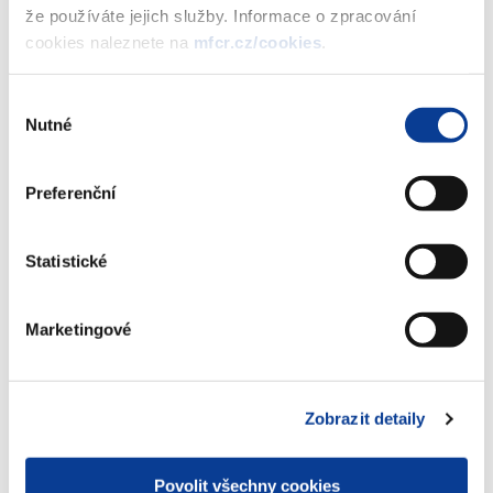
že používáte jejich služby. Informace o zpracování
cookies naleznete na
mfcr.cz/cookies
.
Stáhnout vybrané (
0
)
Výběr
Nutné
souhlasu
Stáhnout vše
Preferenční
Statistické
Zobrazeno
314 ×
Doporučeno
1270 ×
Marketingové
Ministerstvo financí ČR
Zobrazit detaily
Adresa
Letenská 15, 118 10 Praha
Povolit všechny cookies