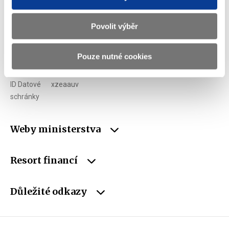
Telefon
+420 257 041 111
E-mail
podatelna@mf.gov.cz
Povolit výběr
IČO
00006947
Pouze nutné cookies
DIČ
CZ00006947
ID Datové
xzeaauv
schránky
Weby ministerstva
Resort financí
Důležité odkazy