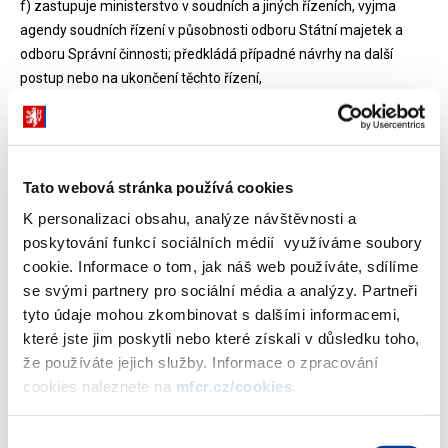
f) zastupuje ministerstvo v soudních a jiných řízeních, vyjma
agendy soudních řízení v působnosti odboru Státní majetek a
odboru Správní činnosti; předkládá případné návrhy na další
postup nebo na ukončení těchto řízení,
g) podílí se na přípravě stanoviska v řízeních vedených před
Ústavním soudem ve věci zrušení zákonů a jiných právních
předpisů nebo posuzování souladu mezinárodních smluv podle
čl. 10a a čl. 49 Ústavy s ústavními zákony,
Tato webová stránka používá cookies
h) zastupuje ministerstvo v rámci sporů o náhradu škody jiné než
K personalizaci obsahu, analýze návštěvnosti a
podle zákona č. 82/1998 Sb., zejména při přímé aplikovatelnosti
poskytování funkcí sociálních médií využíváme soubory
evropského práva nebo dle Listiny základních práv a svobod,
cookie. Informace o tom, jak náš web používáte, sdílíme
i) tvoří koncepce řešení věcně a právně nejsložitějších soudních
se svými partnery pro sociální média a analýzy. Partneři
případů ministerstva,
tyto údaje mohou zkombinovat s dalšími informacemi,
j) poskytuje pro potřeby ostatních útvarů a orgánů a na jejich
které jste jim poskytli nebo které získali v důsledku toho,
žádost v konkrétních případech právní stanoviska k řešení
že používáte jejich služby. Informace o zpracování
závažných právních problémů, které vyvstaly při aplikaci
cookies naleznete na
mfcr.cz/cookies
.
právního předpisu v gesci ministerstva, a to v součinnosti s
odborem Legislativní a útvarem, který je legislativním gestorem
tohoto právního předpisu,
Výběr