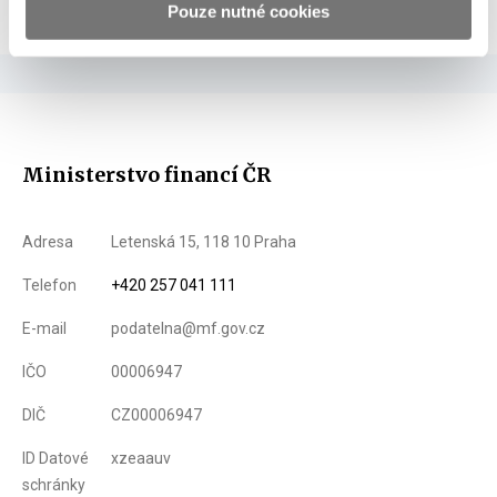
Pouze nutné cookies
Ministerstvo financí ČR
Adresa
Letenská 15, 118 10 Praha
Telefon
+420 257 041 111
E-mail
podatelna@mf.gov.cz
IČO
00006947
DIČ
CZ00006947
ID Datové
xzeaauv
schránky