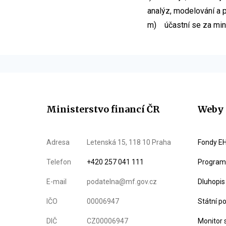
analýz, modelování a p
m) účastní se za mini
Ministerstvo financí ČR
Weby 
Adresa
Letenská 15, 118 10 Praha
Fondy EH
Telefon
+420 257 041 111
Program 
E-mail
podatelna@mf.gov.cz
Dluhopis
IČO
00006947
Státní p
DIČ
CZ00006947
Monitor 