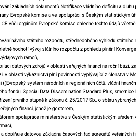
ování základních dokumentů Notifikace vládního deficitu a dluhu
strany Evropské komise a ve spolupráci s Českým statistickým 
ČR vůči orgánům Evropské komise ohledně těchto údajů včetně p
ování návrhu státního rozpočtu, střednědobého výhledu státního 
oletně hodnotí vývoj státního rozpočtu z pohledu plnění Konverg
 výdajových rámců,
aci datových zdrojů v oblasti veřejných financí na roční bázi, z
ázi, v oblasti výkaznictví plní povinnosti vyplývající z členství
i ((Evropský systém národních a regionálních účtů, vládní finanční
ho fondu, Special Data Dissemination Standard Plus, směrnice
ízení prvního stupně k zákonu č. 25/2017 Sb., o sběru vybraných
eřejných financí, jehož je gestorem,
átorem spolupráce ministerstva s Českým statistickým úřadem 
rmací,
e a doplňuje datovou základnu časových řad agregátů veřejných f