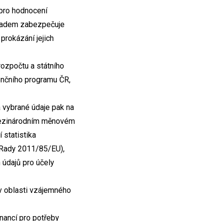
 pro hodnocení
úřadem zabezpečuje
rokázání jejich
rozpočtu a státního
enčního programu ČR,
a vybrané údaje pak na
 v Mezinárodním měnovém
 statistika
 Rady 2011/85/EU),
 údajů pro účely
v oblasti vzájemného
inancí pro potřeby