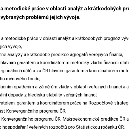
a metodické práce v oblasti analýz a krátkodobých p
a vybraných problémů jejich vývoje.
a metodické práce v oblasti analýz a krátkodobých prognóz vývoj
ich vývoje,
é analýzy a krátkodobé predikce agregátů veřejných financí,
 hlavním garantem a koordinátorem metodiky vládní finanční stat
egionálních účtů a za ČR hlavním garantem a koordinátorem metod
ího měnového fondu,
adním opatřením a záměrům vlády v oblasti veřejných financí a a
ální dopady z hlediska stability veřejných financí,
atelem, garantem a koordinátorem práce na Rozpočtové strategi
last Konvergenčního programu ČR,
bě Konvergenčního programu ČR, Makroekonomické predikce ČR a 
o hospodaření veřejných rozpočtů pro Statistickou ročenku ČR,