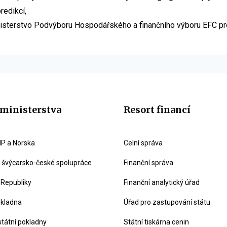
redikcí,
sterstvo Podvýboru Hospodářského a finančního výboru EFC pro 
ministerstva
Resort financí
P a Norska
Celní správa
švýcarsko-české spolupráce
Finanční správa
 Republiky
Finanční analytický úřad
okladna
Úřad pro zastupování státu
státní pokladny
Státní tiskárna cenin