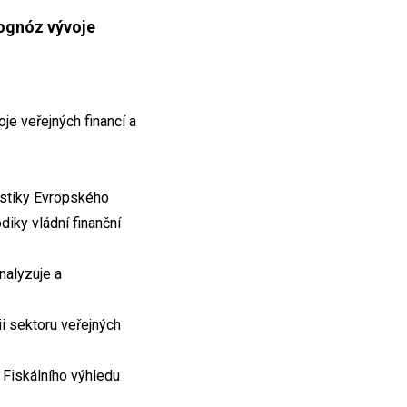
rognóz vývoje
e veřejných financí a
istiky Evropského
iky vládní finanční
nalyzuje a
i sektoru veřejných
Fiskálního výhledu