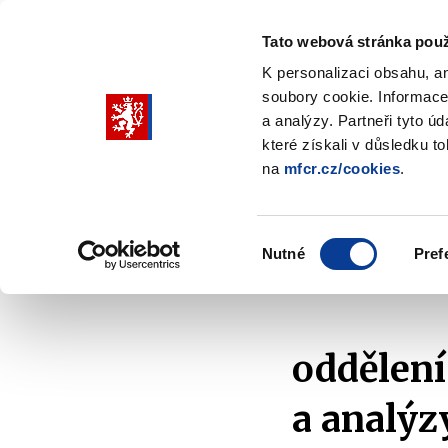
Tato webová stránka použ
K personalizaci obsahu, a
soubory cookie. Informace
Pohybujte
a analýzy. Partneři tyto ú
šipkami
které získali v důsledku t
na
mfcr.cz/cookies
.
nahoru
Ministerstvo
Rozpočtová politika
a
Zobrazit
Z
submenu
s
dolů
Ministerstvo
R
Výběr
p
Nutné
Pref
pro
souhlasu
Domů
Ministerstvo
Základní informace
Or
výběr
našeptaných
položek
oddělení
a analýz