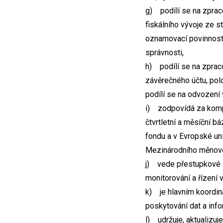
g) podílí se na zprac
fiskálního vývoje ze 
oznamovací povinnost 
správnosti,
h) podílí se na zprac
závěrečného účtu, pol
podílí se na odvození
i) zodpovídá za kompil
čtvrtletní a měsíční b
fondu a v Evropské uni
Mezinárodního měnové
j) vede přestupkové ř
monitorování a řízení v
k) je hlavním koordin
poskytování dat a info
l) udržuje, aktualizuj