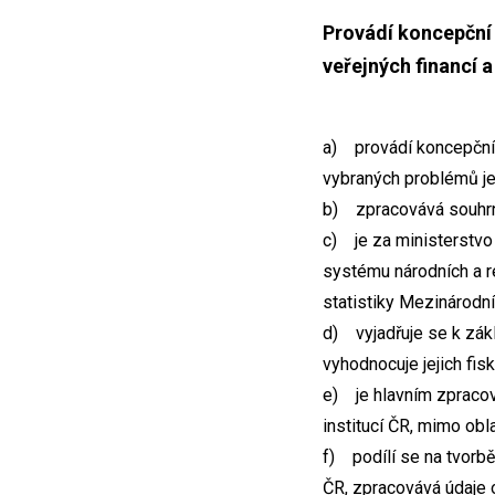
Provádí koncepční 
veřejných financí 
a) provádí koncepční 
vybraných problémů jej
b) zpracovává souhrnn
c) je za ministerstvo
systému národních a r
statistiky Mezinárodn
d) vyjadřuje se k zákl
vyhodnocuje jejich fisk
e) je hlavním zpracov
institucí ČR, mimo ob
f) podílí se na tvor
ČR, zpracovává údaje 