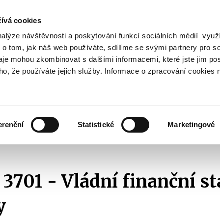
ívá cookies
nalýze návštěvnosti a poskytování funkcí sociálních médií vyu
Vyhledat
 o tom, jak náš web používáte, sdílíme se svými partnery pro so
daje mohou zkombinovat s dalšími informacemi, které jste jim pos
oho, že používáte jejich služby. Informace o zpracování cookies 
Finanční trh
Daně a účetnictví
Z
obrazit
Zobrazit
Zobrazit
ubmenu
submenu
submenu
ozpočtová
Finanční
Daně
olitika
trh
a
erenční
Statistické
Marketingové
účetnictví
ganizační struktura
sekce 06 - Rozpočet
odbor 37 - Hospodářská politik
 3701 - Vládní finanční st
y