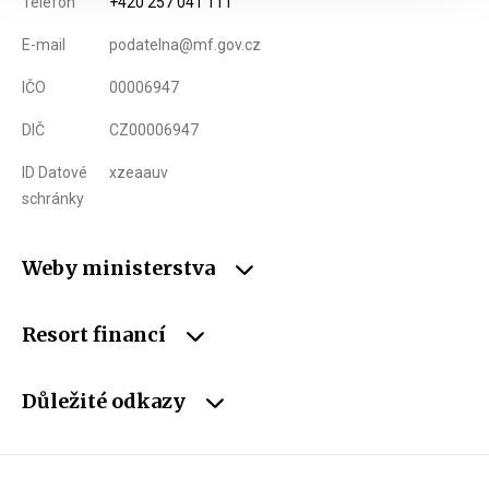
Telefon
+420 257 041 111
E-mail
podatelna@mf.gov.cz
IČO
00006947
DIČ
CZ00006947
ID Datové
xzeaauv
schránky
Weby ministerstva
Resort financí
Důležité odkazy