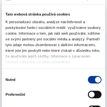
ve vztahu k orgánům EU, OECD a dalších mezinárodních
organizací. V rozsahu své působnosti rozhoduje jako nadřízený
Tato webová stránka používá cookies
správní orgán krajských úřadů v řízení o přestupcích. Je
K personalizaci obsahu, analýze návštěvnosti a
gestorem příprav obecného zákona o zavedení eura v ČR.
poskytování funkcí sociálních médií využíváme soubory
cookie. Informace o tom, jak náš web používáte, sdílíme
se svými partnery pro sociální média a analýzy. Partneři
tyto údaje mohou zkombinovat s dalšími informacemi,
oddělení 3501 - Kapitálový trh a finanční
které jste jim poskytli nebo které získali v důsledku toho,
inovace
že používáte jejich služby. Informace o zpracování
vedoucí oddělení:
Mgr. Ing. Alžběta Pazderková
cookies naleznete na
mfcr.cz/cookies
.
telefon: (+420) 25704 3263
email:
Alzbeta.Pazderkova@mf.gov.cz
Výběr
Nutné
souhlasu
oddělení 3502 - Platební služby a tržní
infrastruktura
Preferenční
zástupce ředitele odboru a vedoucí oddělení: Ing. Mgr.