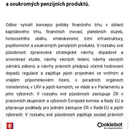
a soukromých penzijních produktů.
Odbor vytváří koncepci politiky finančního trhu v oblasti
kapitálového trhu, finančních inovací, platebních služeb,
hotovostního oběhu, směnárenství, tržní infrastruktury,
pojišťovnictví a soukromých penzijních produktů. V rozsahu své
působnosti zpracovává strategické návrhy, dopadové a
srovnávací studie, návrhy věcných řešení, návrhy věcných
záměrů zákonů a návrhy právních předpisů včetně hodnocení
dopadů regulace a zajišťuje jejich projednání ve vnitřním a
vnějším připomínkovém řízení, v poradních orgánech
ministerstva, v LRV a jejích komisích, ve vládě a v Parlamentu a
jeho výborech. V rozsahu své působnosti zastupuje ČR v
pracovních skupinách a výborech Evropské komise a Rady EU a
připravuje podklady pro jednání zástupce ČR v Radě EU a jejích
výborech. V rozsahu své působnosti zajišťuje soulad právních
předpisů s právem EU a s dalšími mezinárodními závazky ČR. V
rozsahu své působnosti zabezpečuje a zpracovává další agendu