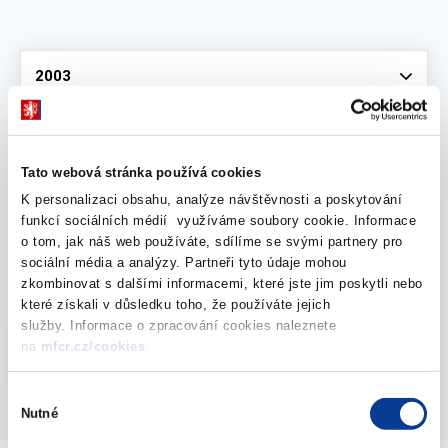
Vyberte
2003
prosinec 2003
Tato webová stránka používá cookies
K personalizaci obsahu, analýze návštěvnosti a poskytování
funkcí sociálních médií využíváme soubory cookie. Informace
o tom, jak náš web používáte, sdílíme se svými partnery pro
Makroekonomická predikce 2003
sociální média a analýzy. Partneři tyto údaje mohou
31. prosince 2003
zkombinovat s dalšími informacemi, které jste jim poskytli nebo
které získali v důsledku toho, že používáte jejich
služby. Informace o zpracování cookies naleznete
Vyberte
na
mfcr.cz/cookies
.
2003
Výběr
Nutné
souhlasu