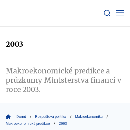
Zobrazit/skrýt
search
bar
2003
Makroekonomické predikce a
průzkumy Ministerstva financí v
roce 2003.
Domů
Rozpočtová politika
Makroekonomika
Makroekonomická predikce
2003