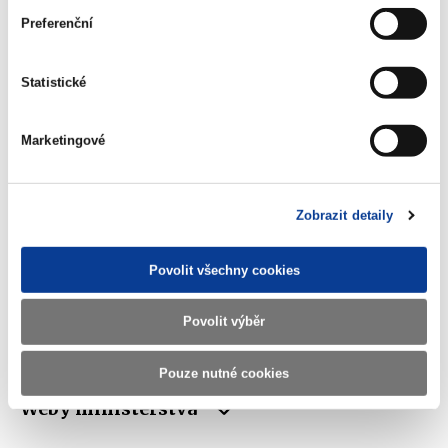
Preferenční
Ministerstvo financí ČR
Statistické
Adresa
Letenská 15, 118 10 Praha
Marketingové
Telefon
+420 257 041 111
E-mail
podatelna@mf.gov.cz
Zobrazit detaily
IČO
00006947
Povolit všechny cookies
DIČ
CZ00006947
ID Datové
xzeaauv
Povolit výběr
schránky
Pouze nutné cookies
Weby ministerstva