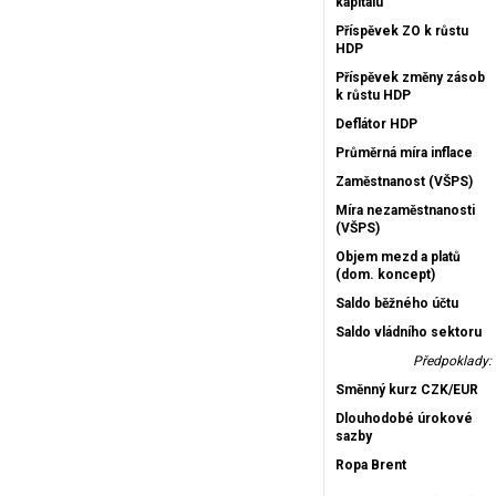
kapitálu
Příspěvek ZO k růstu
HDP
Příspěvek změny zásob
k růstu HDP
Deflátor HDP
Průměrná míra inflace
Zaměstnanost (VŠPS)
Míra nezaměstnanosti
(VŠPS)
Objem mezd a platů
(dom. koncept)
Saldo běžného účtu
Saldo vládního sektoru
Předpoklady:
Směnný kurz CZK/EUR
Dlouhodobé úrokové
sazby
Ropa Brent