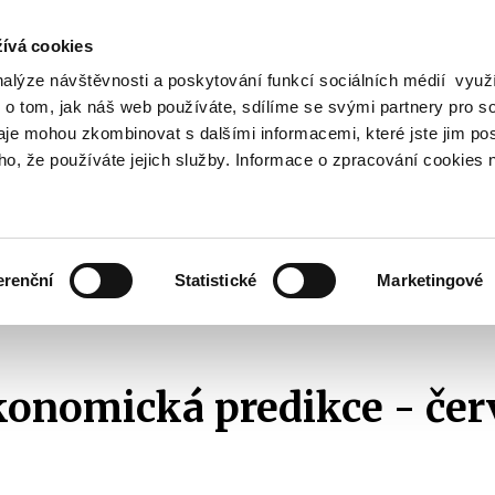
ívá cookies
nalýze návštěvnosti a poskytování funkcí sociálních médií vyu
Vyhledat
 o tom, jak náš web používáte, sdílíme se svými partnery pro so
daje mohou zkombinovat s dalšími informacemi, které jste jim pos
oho, že používáte jejich služby. Informace o zpracování cookies 
Finanční trh
Daně a účetnictví
Z
obrazit
Zobrazit
Zobrazit
ubmenu
submenu
submenu
ozpočtová
Finanční
Daně
olitika
trh
a
erenční
Statistické
Marketingové
účetnictví
Makroekonomická predikce
2016
Makroekonomická predikce - červe
onomická predikce - čer