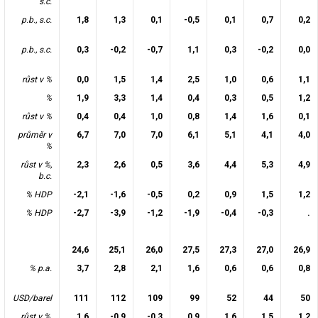
s.c.
p.b., s.c.
1,8
1,3
0,1
-0,5
0,1
0,7
0,2
p.b., s.c.
0,3
-0,2
-0,7
1,1
0,3
-0,2
0,0
růst v %
0,0
1,5
1,4
2,5
1,0
0,6
1,1
%
1,9
3,3
1,4
0,4
0,3
0,5
1,2
růst v %
0,4
0,4
1,0
0,8
1,4
1,6
0,1
průměr v
6,7
7,0
7,0
6,1
5,1
4,1
4,0
%
růst v %,
2,3
2,6
0,5
3,6
4,4
5,3
4,9
b.c.
% HDP
-2,1
-1,6
-0,5
0,2
0,9
1,5
1,2
% HDP
-2,7
-3,9
-1,2
-1,9
-0,4
-0,3
.
24,6
25,1
26,0
27,5
27,3
27,0
26,9
% p.a.
3,7
2,8
2,1
1,6
0,6
0,6
0,8
USD/barel
111
112
109
99
52
44
50
růst v %,
1,6
-0,9
-0,3
0,9
1,6
1,5
1,2