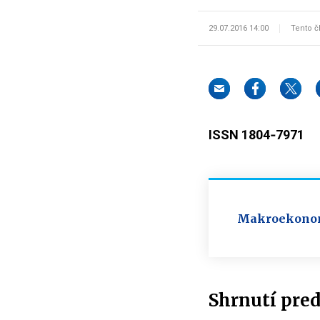
29.07.2016 14:00
Tento č
ISSN 1804‐7971
Makroekonomi
Shrnutí pre