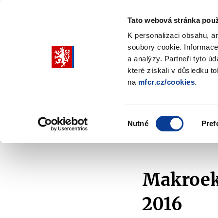
Tato webová stránka použ
K personalizaci obsahu, a
soubory cookie. Informace
Pohybujte
a analýzy. Partneři tyto ú
šipkami
které získali v důsledku t
na
mfcr.cz/cookies
.
nahoru
Ministerstvo
Rozpočtová politika
a
Zobrazit
Z
submenu
s
dolů
Ministerstvo
R
Výběr
p
Nutné
Pref
pro
souhlasu
Domů
Rozpočtová politika
Makroekonomika
výběr
našeptaných
položek
Makroek
2016