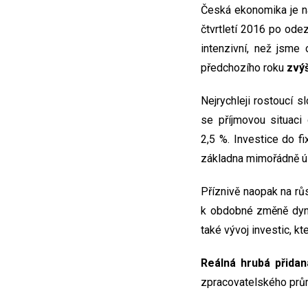
Česká ekonomika je na
čtvrtletí 2016 po ode
intenzivní, než jsme
předchozího roku
zvýš
Nejrychleji rostoucí 
se příjmovou situaci
2,5 %. Investice do fi
základna mimořádně ú
Příznivě naopak na r
k obdobné změně dyna
také vývoj investic, k
Reálná hrubá přida
zpracovatelského prům