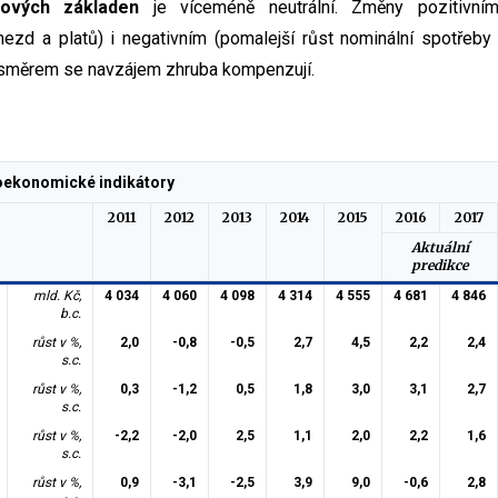
aňových základen
je víceméně neutrální. Změny pozitivním
ezd a platů) i negativním (pomalejší růst nominální spotřeby
 směrem se navzájem zhruba kompenzují.
oekonomické indikátory
2011
2012
2013
2014
2015
2016
2017
Aktuální
predikce
mld. Kč,
4 034
4 060
4 098
4 314
4 555
4 681
4 846
b.c.
růst v %,
2,0
-0,8
-0,5
2,7
4,5
2,2
2,4
s.c.
růst v %,
0,3
-1,2
0,5
1,8
3,0
3,1
2,7
s.c.
růst v %,
-2,2
-2,0
2,5
1,1
2,0
2,2
1,6
s.c.
růst v %,
0,9
-3,1
-2,5
3,9
9,0
-0,6
2,8