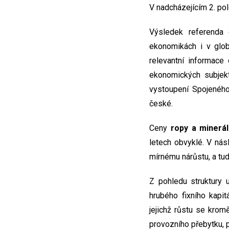
V nadcházejícím 2. pol
Výsledek referenda 
ekonomikách i v glob
relevantní informac
ekonomických subjek
vystoupení Spojeného
české.
Ceny
ropy a minerál
letech obvyklé. V ná
mírnému nárůstu, a tud
Z pohledu struktury 
hrubého fixního kapi
jejichž růstu se krom
provozního přebytku, p