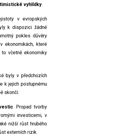
imistické vyhlídky
.
jistoty v evropských
yly k dispozici žádné
amotný pokles důvěry
v ekonomikách, které
a to včetně ekonomiky
aké byly v předchozích
e k jejich postupnému
ě skončí.
vestic
. Propad tvorby
romými investicemi, v
aké nižší růst hrubého
t externích rizik.