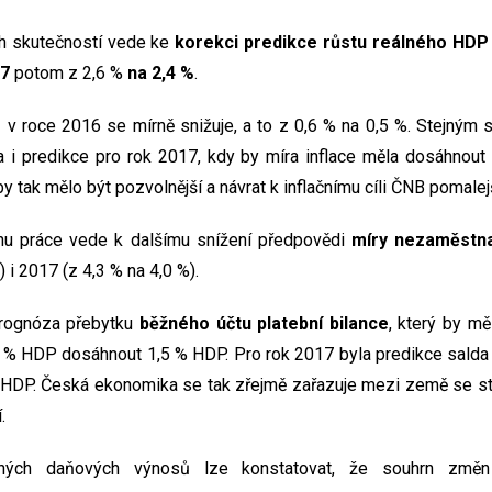
h skutečností vede ke
korekci predikce růstu reálného HDP
17
potom z 2,6 %
na 2,4 %
.
e
v roce 2016 se mírně snižuje, a to z 0,6 % na 0,5 %. Stejný
 i predikce pro rok 2017, kdy by míra inflace měla dosáhnout
y tak mělo být pozvolnější a návrat k inflačnímu cíli ČNB pomalejš
trhu práce vede k dalšímu snížení předpovědi
míry nezaměstna
 i 2017 (z 4,3 % na 4,0 %).
prognóza přebytku
běžného účtu platební bilance
, který by m
1 % HDP dosáhnout 1,5 % HDP. Pro rok 2017 byla predikce salda
 HDP. Česká ekonomika se tak zřejmě zařazuje mezi země se st
.
aných daňových výnosů lze konstatovat, že souhrn zm