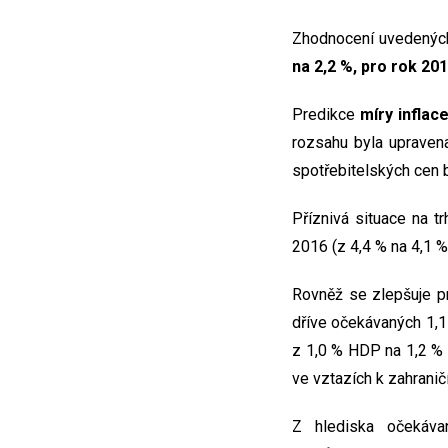
Zhodnocení uvedenýc
na 2,2 %, pro rok 20
Predikce
míry inflac
rozsahu byla upravena
spotřebitelských cen b
Příznivá situace na 
2016 (z 4,4 % na 4,1 %)
Rovněž se zlepšuje 
dříve očekávaných 1,
z 1,0 % HDP na 1,2 %
ve vztazích k zahraničí
Z hlediska očekáv