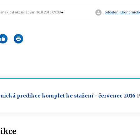
lánek byl aktualizován 16.8.2016 09:30
oddělení Ekonomické a
cká predikce komplet ke stažení - červenec 2016
P
dikce