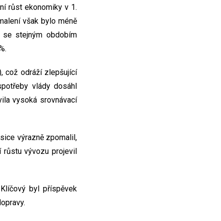
ní růst ekonomiky v 1.
omalení však bylo méně
 se stejným obdobím
%.
 což odráží zlepšující
spotřeby vlády dosáhl
evila vysoká srovnávací
sice výrazně zpomalil,
růstu vývozu projevil
 Klíčový byl příspěvek
opravy.