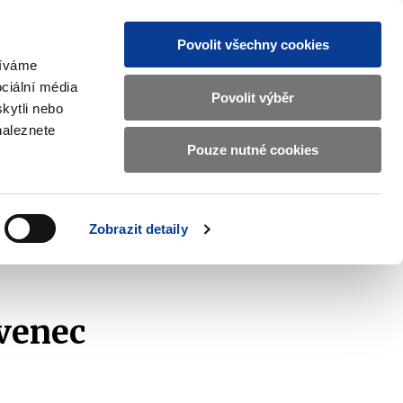
Povolit všechny cookies
žíváme
CZ
EN
ciální média
Základní
Povolit výběr
kytli nebo
informace
naleznete
o
Pouze nutné cookies
ahraničí a EU
Kontrola a regulace
Ministerstvu
Zobrazit
Zobrazit
submenu
submenu
financí
Zahraničí
Kontrola
a
a
v
Zobrazit detaily
EU
regulace
nec 2016
českém
znakovém
jazyce.
venec