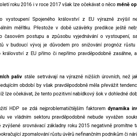
oletí roku 2016 i v roce 2017 však lze očekávat o něco
méně opt
o vystoupení Spojeného království z EU výrazně zvýšil ne
álním měřítku. Přestože v době uzávěrky predikce ještě neb
e o časovém postupu a způsobu vyjednávání o vystoupení, s
tů v budoucí vývoj je důvodem pro snižování prognóz růstu 
 království z EU přímo či nepřímo pravděpodobně zasáhne, 
ních paliv
stále setrvávají na výrazně nižších úrovních, než j
sledujícím období by však pravděpodobně měla převážit tendenc
íž lze očekávat, že tento pozitivní nabídkový šok v dohledné dob
užití HDP se zdá nejproblematičtějším faktorem
dynamika in
tálu ve vládním sektoru pravděpodobně nebude vyvážen souk
ě zvýšené srovnávací základny roku 2015 negativně promítne t
okračující zpomalování růstu úvěrů nefinančním podnikům či nárůs