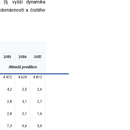
 (tj. vyšší dynamika
 domácností a čistého
2015
2016
2017
Minulá predikce
4 472
4 629
4 812
4,2
2,5
2,6
2,8
3,1
2,7
2,8
2,1
1,6
7,3
0,6
3,0