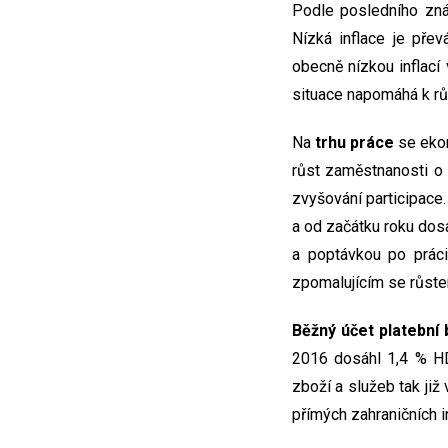
Podle posledního zn
Nízká inflace je pře
obecně nízkou inflací
situace napomáhá k rů
Na
trhu práce
se ekon
růst zaměstnanosti o 
zvyšování participace
a od začátku roku dos
a poptávkou po práci
zpomalujícím se růste
Běžný účet platební 
2016 dosáhl 1,4 % HDP
zboží a služeb tak již
přímých zahraničních 