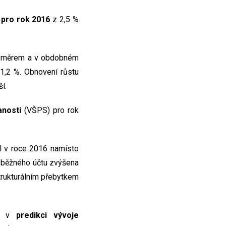
 pro rok 2016
z 2,5 %
m směrem a v obdobném
 1,2 %. Obnovení růstu
í.
nosti
(VŠPS) pro rok
ěl v roce 2016 namísto
 běžného účtu zvýšena
rukturálním přebytkem
ěn v
predikci vývoje