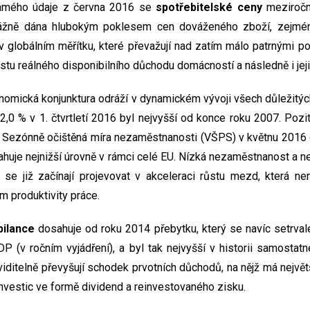
ámého údaje z června 2016 se
spotřebitelské ceny
meziročně
vážně dána hlubokým poklesem cen dováženého zboží, zejména
 v globálním měřítku, které převažují nad zatím málo patrnými po
stu reálného disponibilního důchodu domácností a následně i jeji
omická konjunktura odráží v dynamickém vývoji všech důležitýc
2,0 % v 1. čtvrtletí 2016 byl nejvyšší od konce roku 2007. Pozi
. Sezónně očištěná míra nezaměstnanosti (VŠPS) v květnu 2016 
ahuje nejnižší úrovně v rámci celé EU. Nízká nezaměstnanost a 
 se již začínají projevovat v akceleraci růstu mezd, která ne
m produktivity práce.
bilance
dosahuje od roku 2014 přebytku, který se navíc setrvale 
 (v ročním vyjádření), a byl tak nejvyšší v historii samostatn
 viditelně převyšují schodek prvotních důchodů, na nějž má největ
investic ve formě dividend a reinvestovaného zisku.