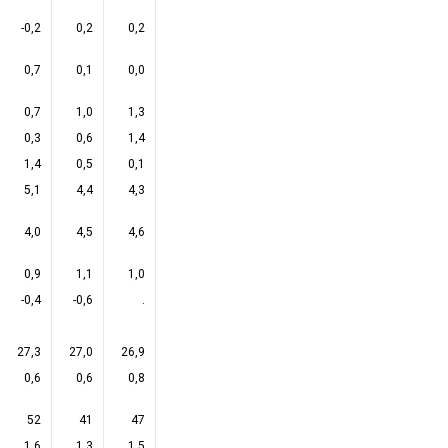
-0,2
0,2
0,2
0,7
0,1
0,0
0,7
1,0
1,3
0,3
0,6
1,4
1,4
0,5
0,1
5,1
4,4
4,3
4,0
4,5
4,6
0,9
1,1
1,0
-0,4
-0,6
.
27,3
27,0
26,9
0,6
0,6
0,8
52
41
47
1,6
1,3
1,5