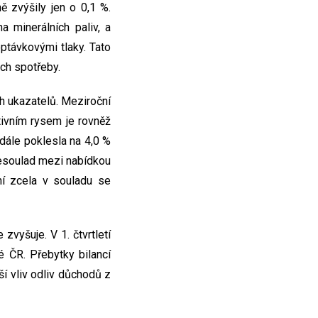
 zvýšily jen o 0,1 %.
 minerálních paliv, a
ptávkovými tlaky. Tato
ch spotřeby.
h ukazatelů. Meziroční
tivním rysem je rovněž
dále poklesla na 4,0 %
nesoulad mezi nabídkou
ní zcela v souladu se
zvyšuje. V 1. čtvrtletí
é ČR. Přebytky bilancí
ší vliv odliv důchodů z