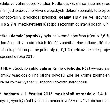
dále ve velmi dobré kondici. Podle očekávání se sice meziroč
znění jednorázového vlivu evropských dotací zpomalil, toto zp
 odhadovali v předchozí predikci.
Reálný HDP
se ve srovnání
il o 2,7 %
, mezičtvrtletní růst (po sezónním očištění) dosáhl 0,4 
složkou
domácí poptávky
byla soukromá spotřeba (růst o 2,6 %),
 domácností v podmínkách téměř zanedbatelné inflace. Růst 
xního kapitálu nepatrně poklesly (o 0,1 %), jelikož se zde proj
spěšného roku 2015.
ůst HDP působilo saldo
zahraničního obchodu
. Růst vývozu se 
miky však došlo i na straně dovozu. Zde se kromě zpomalení 
teré se rovněž vyznačují značnou dovozní náročností.
ná hodnota
v 1. čtvrtletí 2016
meziročně vzrostla o 2,4 %
.
yslu, vysoký růst byl zaznamenán rovněž v odvětví obchodu a d