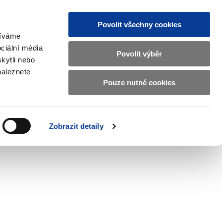
Povolit všechny cookies
žíváme
CZ
EN
ciální média
Základní
Povolit výběr
kytli nebo
informace
naleznete
o
Pouze nutné cookies
ahraničí a EU
Kontrola a regulace
Ministerstvu
Zobrazit
Zobrazit
submenu
submenu
financí
Zahraničí
Kontrola
a
a
v
Zobrazit detaily
EU
regulace
českém
znakovém
jazyce.