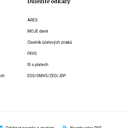
Důležité odkazy
ARES
MOJE daně
Číselník účelových znaků
FKVS
IS o platech
ých
EDS/SMVS/ZED/JDP