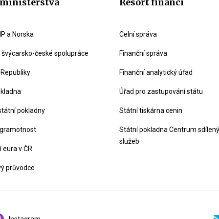
ministerstva
Resort financí
P a Norska
Celní správa
švýcarsko-české spolupráce
Finanční správa
 Republiky
Finanční analytický úřad
okladna
Úřad pro zastupování státu
státní pokladny
Státní tiskárna cenin
 gramotnost
Státní pokladna Centrum sdílen
služeb
 eura v ČR
vý průvodce