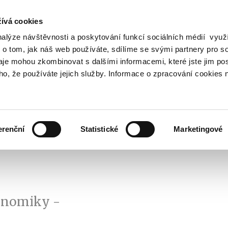
ívá cookies
nalýze návštěvnosti a poskytování funkcí sociálních médií vyu
Vyhledat
 o tom, jak náš web používáte, sdílíme se svými partnery pro so
daje mohou zkombinovat s dalšími informacemi, které jste jim pos
oho, že používáte jejich služby. Informace o zpracování cookies 
Finanční trh
Daně a účetnictví
Z
obrazit
Zobrazit
Zobrazit
ubmenu
submenu
submenu
ozpočtová
Finanční
Daně
olitika
trh
a
erenční
Statistické
Marketingové
účetnictví
onomiky -