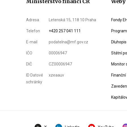
Ministerstvo financí ČR
Weby 
Adresa
Letenská 15, 118 10 Praha
Fondy EH
Telefon
+420 257 041 111
Program 
E-mail
podatelna@mf.gov.cz
Dluhopis
IČO
00006947
Státní p
DIČ
CZ00006947
Monitor 
ID Datové
xzeaauv
Finanční
schránky
Zavedení
Kapitálo