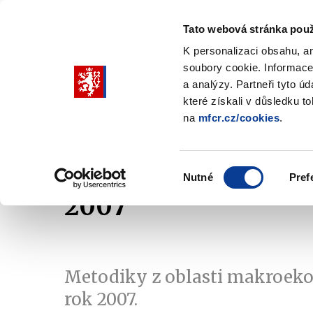
Tato webová stránka použ
K personalizaci obsahu, a
soubory cookie. Informace
Pohybujte
a analýzy. Partneři tyto ú
šipkami
které získali v důsledku t
na
mfcr.cz/cookies
.
nahoru
Ministerstvo
Rozpočtová politika
a
Zobrazit
Z
submenu
s
dolů
Ministerstvo
R
Výběr
p
Nutné
Pref
pro
souhlasu
2007
výběr
našeptaných
položek
Metodiky z oblasti makroek
rok 2007.