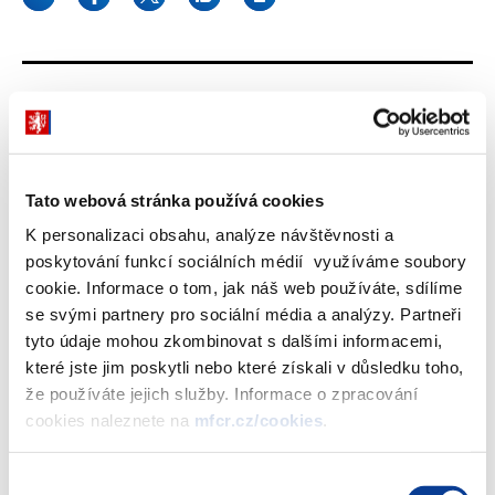
Dokumenty ke stažení
Tato webová stránka používá cookies
Metodická příručka k Fiskálnímu
výhledu ČR
K personalizaci obsahu, analýze návštěvnosti a
(847 kB)
poskytování funkcí sociálních médií využíváme soubory
cookie. Informace o tom, jak náš web používáte, sdílíme
se svými partnery pro sociální média a analýzy. Partneři
tyto údaje mohou zkombinovat s dalšími informacemi,
Stáhnout vybrané (
0
)
které jste jim poskytli nebo které získali v důsledku toho,
že používáte jejich služby. Informace o zpracování
cookies naleznete na
mfcr.cz/cookies
.
Stáhnout vše
Výběr