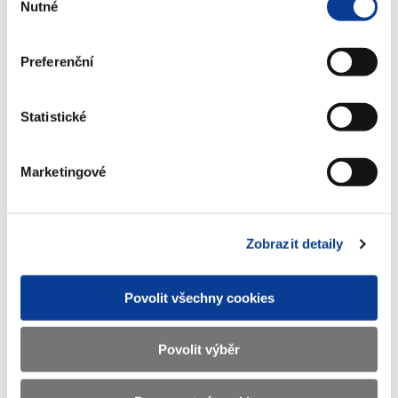
Nutné
souhlasu
Zobrazeno
128 ×
Doporučeno
1107 ×
Preferenční
Statistické
Ministerstvo financí ČR
Marketingové
Adresa
Letenská 15, 118 10 Praha
Telefon
+420 257 041 111
Zobrazit detaily
E-mail
podatelna@mf.gov.cz
IČO
00006947
Povolit všechny cookies
DIČ
CZ00006947
Povolit výběr
ID Datové
xzeaauv
schránky