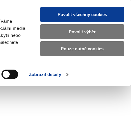
Povolit všechny cookies
žíváme
CZ
EN
ciální média
Základní
Povolit výběr
kytli nebo
informace
naleznete
o
Pouze nutné cookies
ahraničí a EU
Kontrola a regulace
Ministerstvu
Zobrazit
Zobrazit
submenu
submenu
financí
Zahraničí
Kontrola
a
a
v
Zobrazit detaily
EU
regulace
českém
znakovém
jazyce.