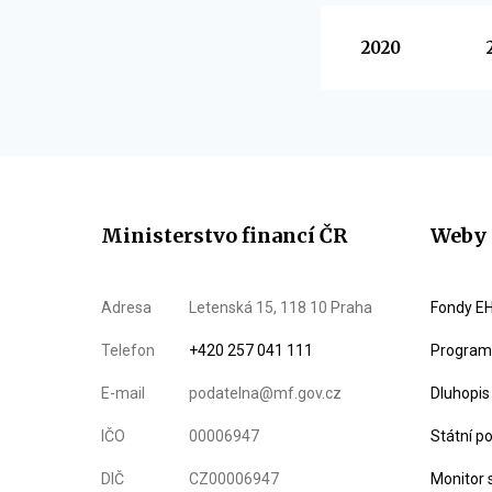
Vyberte
2020
Ministerstvo financí ČR
Weby 
Adresa
Letenská 15, 118 10 Praha
Fondy EH
Telefon
+420 257 041 111
Program 
E-mail
podatelna@mf.gov.cz
Dluhopis
IČO
00006947
Státní p
DIČ
CZ00006947
Monitor 