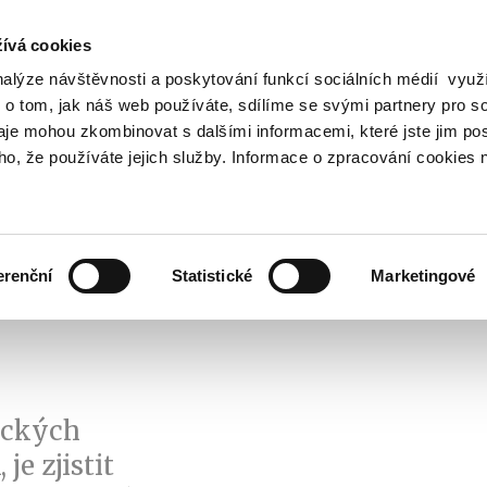
ívá cookies
nalýze návštěvnosti a poskytování funkcí sociálních médií vyu
Vyhledat
 o tom, jak náš web používáte, sdílíme se svými partnery pro so
daje mohou zkombinovat s dalšími informacemi, které jste jim pos
oho, že používáte jejich služby. Informace o zpracování cookies 
Finanční trh
Daně a účetnictví
Z
obrazit
Zobrazit
Zobrazit
ubmenu
submenu
submenu
ozpočtová
Finanční
Daně
olitika
trh
a
erenční
Statistické
Marketingové
účetnictví
ických
je zjistit