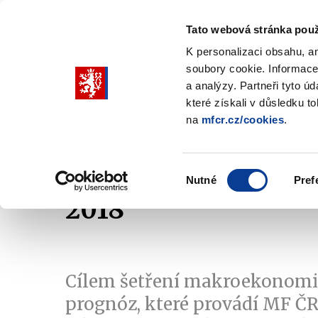
Tato webová stránka použ
K personalizaci obsahu, a
soubory cookie. Informace
Pohybujte
a analýzy. Partneři tyto ú
šipkami
které získali v důsledku t
na
mfcr.cz/cookies
.
nahoru
Ministerstvo
Rozpočtová politika
a
Zobrazit
Z
submenu
s
dolů
Ministerstvo
R
Výběr
p
Nutné
Pref
pro
souhlasu
2018
výběr
našeptaných
položek
Cílem šetření makroekonom
prognóz, které provádí MF ČR, 