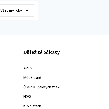
Všechny roky
Důležité odkazy
ARES
MOJE daně
Číselník účelových znaků
FKVS
IS o platech