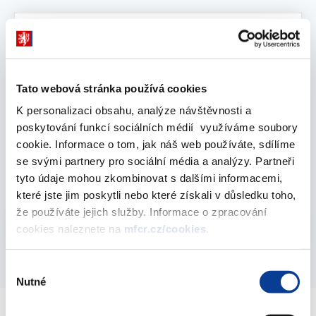
Vyberte
1996
Tato webová stránka používá cookies
prosinec 1996
K personalizaci obsahu, analýze návštěvnosti a
poskytování funkcí sociálních médií využíváme soubory
cookie. Informace o tom, jak náš web používáte, sdílíme
Statistika státního dluhu - 1996
se svými partnery pro sociální média a analýzy. Partneři
31. prosince 1996
tyto údaje mohou zkombinovat s dalšími informacemi,
které jste jim poskytli nebo které získali v důsledku toho,
že používáte jejich služby. Informace o zpracování
Vyberte
1996
cookies naleznete na
mfcr.cz/cookies
.
Výběr
Nutné
souhlasu