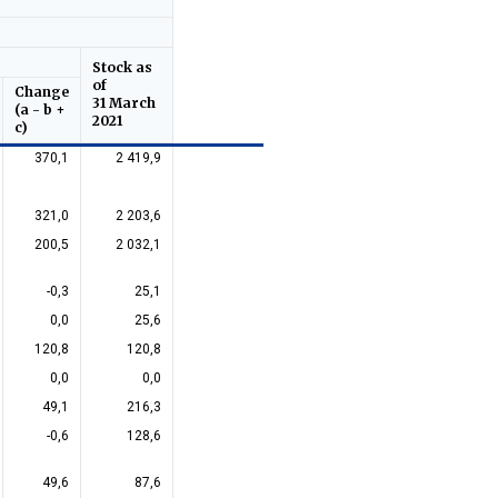
Stock as
of
Change
31 March
(a - b +
2021
c)
370,1
2 419,9
321,0
2 203,6
200,5
2 032,1
-0,3
25,1
0,0
25,6
120,8
120,8
0,0
0,0
49,1
216,3
-0,6
128,6
49,6
87,6