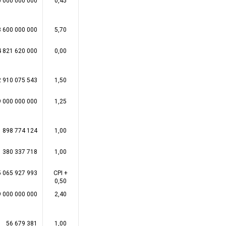
 000 000 000
0,45
8 600 000 000
5,70
4 821 620 000
0,00
2 910 075 543
1,50
 000 000 000
1,25
898 774 124
1,00
380 337 718
1,00
5 065 927 993
CPI +
0,50
 000 000 000
2,40
56 679 381
1,00