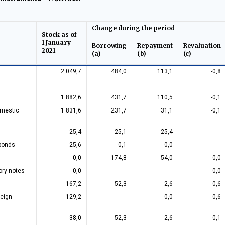
Change during the period
Stock as of
1 January
Borrowing
Repayment
Revaluation
2021
(a)
(b)
(c)
2 049,7
484,0
113,1
-0,8
1 882,6
431,7
110,5
-0,1
omestic
1 831,6
231,7
31,1
-0,1
25,4
25,1
25,4
bonds
25,6
0,1
0,0
0,0
174,8
54,0
0,0
ory notes
0,0
0,0
167,2
52,3
2,6
-0,6
reign
129,2
0,0
-0,6
38,0
52,3
2,6
-0,1