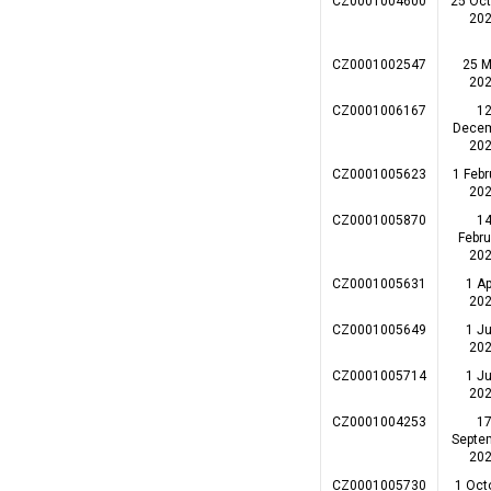
CZ0001004600
25 Oct
20
CZ0001002547
25 
20
CZ0001006167
1
Dece
20
CZ0001005623
1 Febr
20
CZ0001005870
1
Febru
20
CZ0001005631
1 Ap
20
CZ0001005649
1 Ju
20
CZ0001005714
1 Ju
20
CZ0001004253
1
Septe
20
CZ0001005730
1 Oct