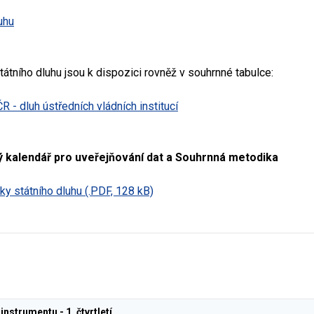
uhu
státního dluhu jsou k dispozici rovněž v souhrnné tabulce:
ČR - dluh ústředních vládních institucí
 kalendář pro uveřejňování dat a Souhrnná metodika
ky státního dluhu (.PDF, 128 kB)
instrumentu - 1. čtvrtletí