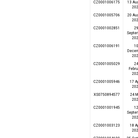
CZ0001006175
13 Au
20
CZ0001005706
20 Au
20
CZ0001002851
2
Septe
20
CZ0001006191
1
Dece
20
CZ0001005029
2
Febru
20
CZ0001005946
17 Ap
20
XS0750894577
24 
20
CZ0001001945
1
Septe
20
CZ0001003123
18 Ap
20