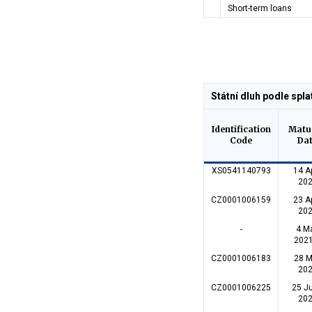
Short-term loans
Státní dluh podle splat
Identification
Matu
Code
Da
XS0541140793
14 Ap
20
CZ0001006159
23 Ap
20
-
4 M
202
CZ0001006183
28 
20
CZ0001006225
25 J
20