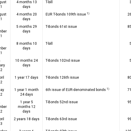
gust
4 months 13
T-bill
21
days
1)
gust
4 months 20
EUR T-bonds 109th issue
2
21
days
9
5 months 29
T-Bonds 61st issue
8
mber
days
21
0
8 months 10
T-bill
mber
days
21
4
10 months 24
T-Bonds 102nd issue
ary
days
22
ril
1 year 17 days
T-Bonds 126th issue
8
22
1)
May
1 year 1 month
6th issue of EUR-denominated bonds
7
22
24 days
2
1 year 5
T-Bonds 52nd issue
9
mber
months 12
22
days
ril
2 years 18 days
T-Bonds 63rd issue
9
23