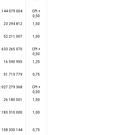
1 144 079 004
CPI +
0,50
23 294 812
1,50
52 211 007
1,00
1 633 265 070
CPI +
0,50
16 590 955
1,25
51 713 779
0,75
2 027 279 368
CPI +
0,50
26 180 501
1,50
 183 310 000
1,00
158 330 144
0,75