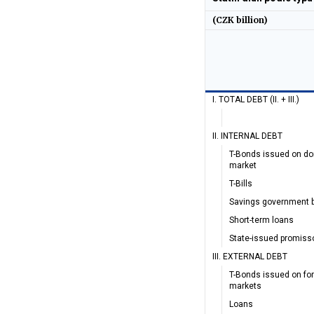
(CZK billion)
I. TOTAL DEBT (II. + III.)
II. INTERNAL DEBT
T-Bonds issued on d
market
T-Bills
Savings government 
Short-term loans
State-issued promiss
III. EXTERNAL DEBT
T-Bonds issued on fo
markets
Loans