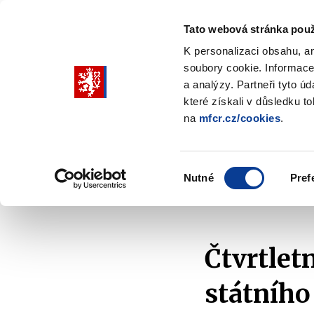
Tato webová stránka použ
K personalizaci obsahu, a
soubory cookie. Informace
Pohybujte
a analýzy. Partneři tyto ú
šipkami
které získali v důsledku t
na
mfcr.cz/cookies
.
nahoru
Ministerstvo
Rozpočtová politika
a
Zobrazit
Z
submenu
s
dolů
Ministerstvo
R
Výběr
p
Nutné
Pref
pro
souhlasu
Domů
Rozpočtová politika
Makroekonomika
výběr
našeptaných
položek
Čtvrtlet
státního 