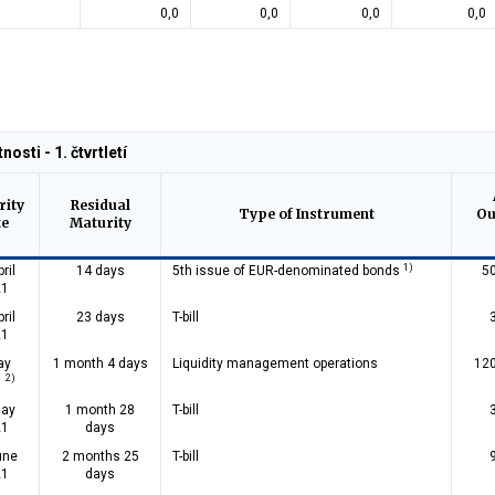
0,0
0,0
0,0
0,0
nosti - 1. čtvrtletí
rity
Residual
Type of Instrument
Ou
te
Maturity
1)
ril
14 days
5th issue of EUR-denominated bonds
5
21
ril
23 days
T-bill
21
ay
1 month 4 days
Liquidity management operations
120
2)
1
May
1 month 28
T-bill
21
days
une
2 months 25
T-bill
21
days