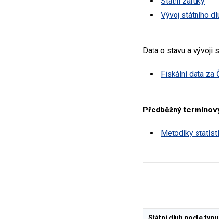
Státní záruky
Vývoj státního dl
Data o stavu a vývoji 
Fiskální data za 
Předběžný termínový
Metodiky statisti
Státní dluh podle typu 