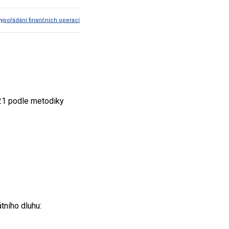
vypořádání finančních operací
2021 podle metodiky
tního dluhu: