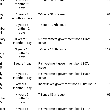
ober
2 years 6
T-Bonds 97th issue
120
23
months 25
days
May
3 years 1
T-Bonds 58th issue
8
24
month 25 days
2
3 years 8
T-Bonds 135th issue
1
mber
months 12
24
days
uary
3 years 10
Reinvestment government bond 106th
25
months 1 day
issue
4
3 years 10
T-Bonds 120th issue
119
ary
months 14
25
days
ril
4 years 1 day
Reinvestment government bond 107th
25
issue
ly
4 years 3
Reinvestment government bond 108th
25
months 1 day
issue
ly
4 years 3
Index-linked government bond 110th issue
25
months 1 day
7
4 years 5
T-Bonds 89th issue
109
mber
months 17
25
days
ober
4 years 6
Reinvestment government bond 111th