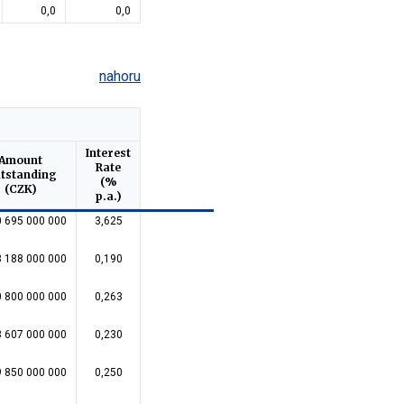
0,0
0,0
nahoru
Interest
Amount
Rate
tstanding
(%
(CZK)
p.a.)
0 695 000 000
3,625
3 188 000 000
0,190
 800 000 000
0,263
3 607 000 000
0,230
9 850 000 000
0,250