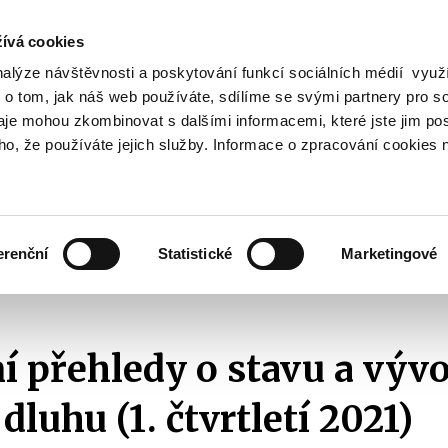
ívá cookies
nalýze návštěvnosti a poskytování funkcí sociálních médií vyu
Vyhledat
 o tom, jak náš web používáte, sdílíme se svými partnery pro so
daje mohou zkombinovat s dalšími informacemi, které jste jim pos
oho, že používáte jejich služby. Informace o zpracování cookies 
Finanční trh
Daně a účetnictví
Z
obrazit
Zobrazit
Zobrazit
ubmenu
submenu
submenu
ozpočtová
Finanční
Daně
olitika
trh
a
erenční
Statistické
Marketingové
účetnictví
Statistika vládního sektoru
2021
Čtvrtletní přehledy o stavu a vývoji st
ní přehledy o stavu a vývo
dluhu (1. čtvrtletí 2021)