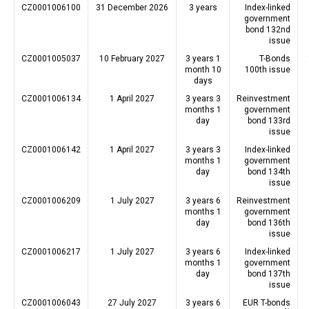
CZ0001006100
31 December 2026
3 years
Index-linked
government
bond 132nd
issue
CZ0001005037
10 February 2027
3 years 1
T-Bonds
month 10
100th issue
days
CZ0001006134
1 April 2027
3 years 3
Reinvestment
months 1
government
day
bond 133rd
issue
CZ0001006142
1 April 2027
3 years 3
Index-linked
months 1
government
day
bond 134th
issue
CZ0001006209
1 July 2027
3 years 6
Reinvestment
months 1
government
day
bond 136th
issue
CZ0001006217
1 July 2027
3 years 6
Index-linked
months 1
government
day
bond 137th
issue
CZ0001006043
27 July 2027
3 years 6
EUR T-bonds