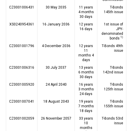
CZ0001006431
30 May 2035
11 years
T-Bonds
4 months
145th issue
30 days
XS0240954361
16 January 2036
12 years
1st issue of
16 days
JPY-
denominated
1)
bonds
CZ0001001796
4 December 2036
12 years
T-Bonds 49th
11
issue
months 4
days
CZ0001006316
30 July 2037
13 years
T-Bonds
6 months
142nd issue
30 days
CZ0001005920
24 April 2040
16 years
T-Bonds
3 months
125th issue
24 days
CZ0001007041
18 August 2043
19 years
T-Bonds
7 months
155th issue
18 days
CZ0001002059
26 November 2057
33 years
T-Bonds 53rd
10
issue
months