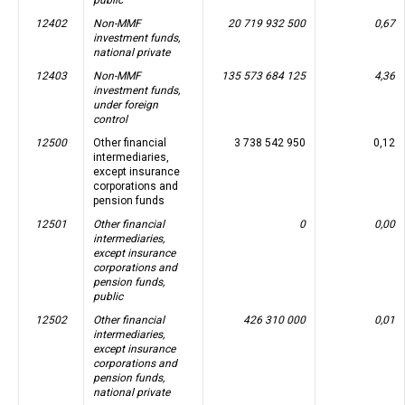
12402
Non-MMF
20 719 932 500
0,67
investment funds,
national private
12403
Non-MMF
135 573 684 125
4,36
investment funds,
under foreign
control
12500
Other financial
3 738 542 950
0,12
intermediaries,
except insurance
corporations and
pension funds
12501
Other financial
0
0,00
intermediaries,
except insurance
corporations and
pension funds,
public
12502
Other financial
426 310 000
0,01
intermediaries,
except insurance
corporations and
pension funds,
national private