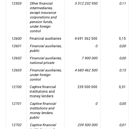
12503
Other financial
3 312 232 950
0,11
intermediaries,
except insurance
corporations and
pension funds,
under foreign
control
12600
Financial auxiliaries
4 691 362 500
0,15
12601
Financial auxiliaries,
0
0,00
public
12602
Financial auxiliaries,
7 900 000
0,00
national private
12603
Financial auxiliaries,
4 683 462 500
0,15
under foreign
control
12700
Captive financial
239 500 000
0,01
institutions and
money lenders
12701
Captive financial
0
0,00
institutions and
money lenders,
public
12702
Captive financial
239 500 000
0,01