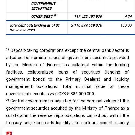
GOVERNMENT
SECURITIES
4)
OTHER DEBT
147 422 497 539
4,74
Total debt outstanding as of 31
3 110 899 619 370
100,00
December 2023
1)
Deposit-taking corporations except the central bank sector is
adjusted for nominal values of government securities provided
by the Ministry of Finance as collateral within the lending
facilities, collateralized loans of securities (lending of
government bonds to the Primary Dealers) and liquidity
management operations. Total nominal value of these
government securities was CZK 5 386 000 000.
2)
Central government is adjusted for the nominal values of the
government securities acquired by the Ministry of Finance as a
collateral in the reverse repo operations carried out within the
treasury single accounts liquidity and nuclear account liquidity
management and also within collateralized loans of securities,