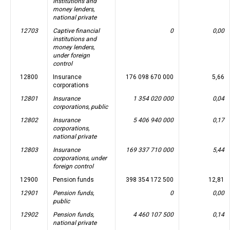
institutions and
money lenders,
national private
12703
Captive financial
0
0,00
institutions and
money lenders,
under foreign
control
12800
Insurance
176 098 670 000
5,66
corporations
12801
Insurance
1 354 020 000
0,04
corporations, public
12802
Insurance
5 406 940 000
0,17
corporations,
national private
12803
Insurance
169 337 710 000
5,44
corporations, under
foreign control
12900
Pension funds
398 354 172 500
12,81
12901
Pension funds,
0
0,00
public
12902
Pension funds,
4 460 107 500
0,14
national private