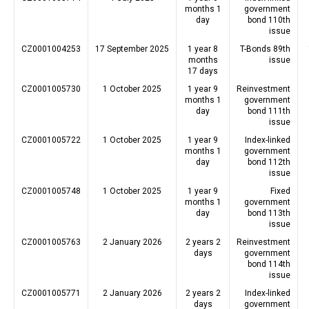
months 1
government
day
bond 110th
issue
CZ0001004253
17 September 2025
1 year 8
T-Bonds 89th
months
issue
17 days
CZ0001005730
1 October 2025
1 year 9
Reinvestment
months 1
government
day
bond 111th
issue
CZ0001005722
1 October 2025
1 year 9
Index-linked
months 1
government
day
bond 112th
issue
CZ0001005748
1 October 2025
1 year 9
Fixed
months 1
government
day
bond 113th
issue
CZ0001005763
2 January 2026
2 years 2
Reinvestment
days
government
bond 114th
issue
CZ0001005771
2 January 2026
2 years 2
Index-linked
days
government