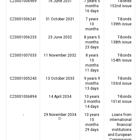
CZ0001006969
16 June 2031
7 years 5
T-Bonds
months
152nd issue
16 days
CZ0001006241
31 October 2031
7 years
T-Bonds
10
139th issue
months
CZ0001006233
23 June 2032
8 years 5
T-Bonds
months
138th issue
23 days
CZ0001007033
11 November 2032
8 years
T-Bonds
10
154th issue
months
11 days
CZ0001005243
13 October 2033
9 years 9
T-Bonds
months
103rd issue
13 days
CZ0001006894
14 April 2034
10 years
T-Bonds
3 months
151st issue
14 days
-
29 November 2034
10 years
Loans from
2)
10
international
months
financial
29 days
institutions
and European
Commission