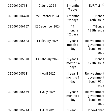
1)
CZ0001007181
7 June 2024
5 months
EUR T-bill
7 days
CZ0001006498
22 October 2024
9 months
T-Bonds
22 days
147th issue
CZ0001006167
12 December 2024
11
T-Bonds
months
135th issue
12 days
CZ0001005623
1 February 2025
1 year 1
Reinvestment
month 1
government
day
bond 106th
issue
CZ0001005870
14 February 2025
1 year 1
T-Bonds
month 14
120th issue
days
CZ0001005631
1 April 2025
1 year 3
Reinvestment
months 1
government
day
bond 107th
issue
CZ0001005649
1 July 2025
1 year 6
Reinvestment
months 1
government
day
bond 108th
issue
CZ0001005714
1 July 2025
1 year 6
Index-linked