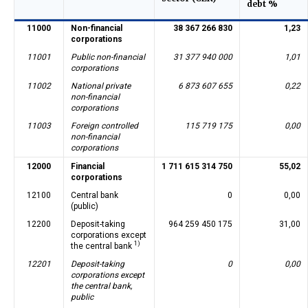
debt %
11000
Non-financial
38 367 266 830
1,23
corporations
11001
Public non-financial
31 377 940 000
1,01
corporations
11002
National private
6 873 607 655
0,22
non-financial
corporations
11003
Foreign controlled
115 719 175
0,00
non-financial
corporations
12000
Financial
1 711 615 314 750
55,02
corporations
12100
Central bank
0
0,00
(public)
12200
Deposit-taking
964 259 450 175
31,00
corporations except
1)
the central bank
12201
Deposit-taking
0
0,00
corporations except
the central bank,
public