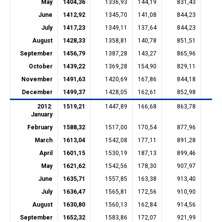
May
1404,36
1336,93
144,19
831,43
23
June
1412,92
1345,70
141,08
844,23
22
July
1417,23
1349,11
137,64
844,23
22
August
1428,33
1358,81
140,78
851,51
22
September
1456,79
1387,28
143,27
865,96
23
October
1439,22
1369,28
154,90
829,11
23
November
1491,63
1420,69
167,86
844,18
23
December
1499,37
1428,05
162,61
852,98
23
2012
:
1519,21
1447,89
166,68
863,78
23
January
February
1588,32
1517,00
170,54
877,96
28
March
1613,04
1542,08
177,11
891,28
28
April
1601,15
1530,19
187,13
899,46
28
May
1621,62
1542,56
178,30
907,97
28
June
1635,71
1557,85
163,38
913,40
28
July
1636,47
1565,81
172,56
910,90
28
August
1630,80
1560,13
162,84
914,56
28
September
1652,32
1583,86
172,07
921,99
28