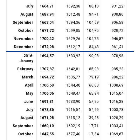
July
1664,71
1592,38
86,10
931,22
22
August
1687,94
1612,48
94,71
938,86
22
September
1663,04
1594,36
104,69
906,58
22
October
1671,72
1599,85
104,75
920,72
22
November
1700,42
1629,26
104,75
946,87
22
December
1672,98
1612,17
84,43
961,41
22
2016:
1694,57
1633,92
90,08
970,98
22
January
February
1707,87
1642,81
85,08
985,23
22
March
1694,72
1635,77
79,19
986,22
22
April
1706,60
1644,40
66,88
1008,69
22
May
1706,06
1648,47
65,94
1015,04
22
June
1691,31
1633,90
57,95
1016,28
22
July
1673,36
1616,54
54,69
1003,78
22
August
1671,98
1615,12
39,28
1020,29
22
September
1660,10
1602,19
17,71
1033,41
22
October
1647,55
1577,40
17,84
1069,67
22