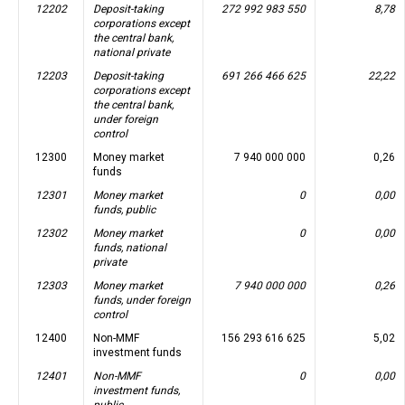
12202
Deposit-taking
272 992 983 550
8,78
corporations except
the central bank,
national private
12203
Deposit-taking
691 266 466 625
22,22
corporations except
the central bank,
under foreign
control
12300
Money market
7 940 000 000
0,26
funds
12301
Money market
0
0,00
funds, public
12302
Money market
0
0,00
funds, national
private
12303
Money market
7 940 000 000
0,26
funds, under foreign
control
12400
Non-MMF
156 293 616 625
5,02
investment funds
12401
Non-MMF
0
0,00
investment funds,
public