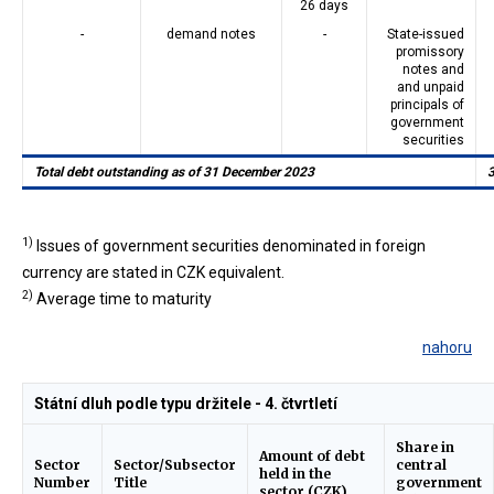
26 days
-
demand notes
-
State-issued
promissory
notes and
and unpaid
principals of
government
securities
Total debt outstanding as of 31 December 2023
1)
Issues of government securities denominated in foreign
currency are stated in CZK equivalent.
2)
Average time to maturity
nahoru
Státní dluh podle typu držitele - 4. čtvrtletí
Share in
Amount of debt
Sector
Sector/Subsector
central
held in the
Number
Title
government
sector (CZK)