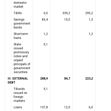
domestic
market
T-Bills
0,0
339,2
295,2
Savings
83,4
10,5
1,3
government
bonds
Short-term
1,2
1,2
loans
State-
0,1
issued
promissory
notes and
unpaid
principals of
government
securities
III. EXTERNAL
288,9
84,7
223,2
DEBT
T-Bonds
5,1
issued on
foreign
markets
Loans
137,8
12,5
6,0