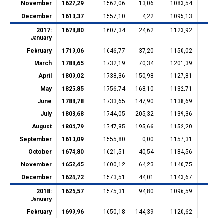
November
1627,29
1562,06
13,06
1083,54
21
December
1613,37
1557,10
4,22
1095,13
21
2017:
1678,80
1607,34
24,62
1123,92
21
January
February
1719,06
1646,77
37,20
1150,02
21
March
1788,65
1732,19
70,34
1201,39
21
April
1809,02
1738,36
150,98
1127,81
21
May
1825,85
1756,74
168,10
1132,71
20
June
1788,78
1733,65
147,90
1138,69
20
July
1803,68
1744,05
205,32
1139,36
20
August
1804,79
1747,35
195,66
1152,20
20
September
1610,09
1555,80
0,00
1157,31
20
October
1674,80
1621,51
40,54
1184,56
20
November
1652,45
1600,12
64,23
1140,75
20
December
1624,72
1573,51
44,01
1143,67
20
2018:
1626,57
1575,31
94,80
1096,59
20
January
February
1699,96
1650,18
144,39
1120,62
20