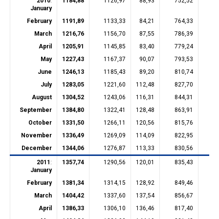
2010
:
1184,88
1126,97
88,93
752,52
18
January
February
1191,89
1133,33
84,21
764,33
18
March
1216,76
1156,70
87,55
786,39
18
April
1205,91
1145,85
83,40
779,24
18
May
1227,43
1167,37
90,07
793,53
18
June
1246,13
1185,43
89,20
810,74
18
July
1283,05
1221,60
112,48
827,70
18
August
1304,52
1243,06
116,31
844,31
18
September
1384,80
1322,41
128,48
863,91
23
October
1331,50
1266,11
120,56
815,76
23
November
1336,49
1269,09
114,09
822,95
23
December
1344,06
1276,87
113,33
830,56
23
2011
:
1357,74
1290,56
120,01
835,43
22
January
February
1381,34
1314,15
128,92
849,46
22
March
1404,42
1337,60
137,54
856,67
23
April
1386,33
1306,10
136,46
817,40
22