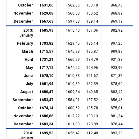
October
1631,06
1562,36
180,10
868,43
30
November
1629,08
1560,08
180,62
868,89
30
December
1667,63
1597,63
189,14
869,19
30
2013
:
1685,93
1615,40
187,06
882,92
30
January
February
1703,82
1629,45
186,14
897,25
30
March
1715,57
1645,93
185,87
909,89
30
April
1731,21
1660,29
184,79
921,38
30
May
1717,12
1644,52
164,96
923,97
30
June
1678,10
1610,33
161,67
871,37
30
July
1681,94
1610,89
152,39
878,60
30
August
1680,47
1609,84
140,65
883,42
30
September
1653,47
1584,01
137,52
856,46
30
October
1674,14
1600,62
135,78
875,01
30
November
1686,88
1612,22
130,13
881,34
31
December
1683,34
1611,83
120,89
876,44
31
2014
:
1699,53
1626,47
112,40
893,23
31
January