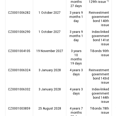
1)
months
129th issue
27 days
CZ0001006282
1 October 2027
3 years 9
Reinvestment
months 1
government
day
bond 140th
issue
CZ0001006290
1 October 2027
3 years 9
Index-linked
months 1
government
day
bond 141st
issue
CZ0001004105
19 November 2027
3 years
T-Bonds 90th
10
issue
months
19 days
CZ0001006324
3 January 2028
4 years 3
Reinvestment
days
government
bond 143rd
issue
CZ0001006332
3 January 2028
4 years 3
Index-linked
days
government
bond 144th
issue
CZ0001003859
25 August 2028
4 years 7
T-Bonds 78th
months
issue