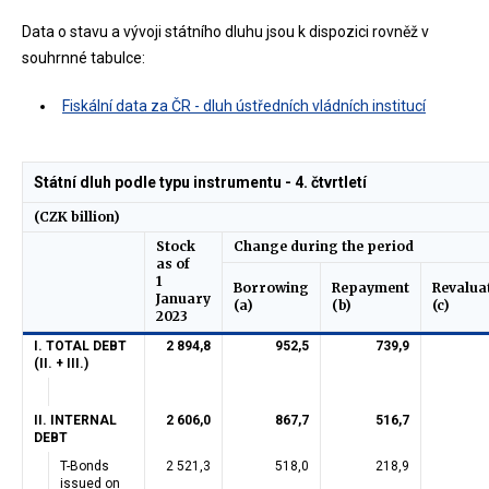
Data o stavu a vývoji státního dluhu jsou k dispozici rovněž v
souhrnné tabulce:
Fiskální data za ČR - dluh ústředních vládních institucí
Státní dluh podle typu instrumentu - 4. čtvrtletí
(CZK billion)
Stock
Change during the period
as of
1
Borrowing
Repayment
Revalua
January
(a)
(b)
(c)
2023
I. TOTAL DEBT
2 894,8
952,5
739,9
(II. + III.)
II. INTERNAL
2 606,0
867,7
516,7
DEBT
T-Bonds
2 521,3
518,0
218,9
issued on