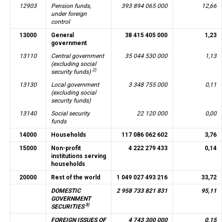
12903
Pension funds,
393 894 065 000
12,66
under foreign
control
13000
General
38 415 405 000
1,23
government
13110
Central government
35 044 530 000
1,13
(excluding social
2)
security funds)
13130
Local government
3 348 755 000
0,11
(excluding social
security funds)
13140
Social security
22 120 000
0,00
funds
14000
Households
117 086 062 602
3,76
15000
Non-profit
4 222 279 433
0,14
institutions serving
households
20000
Rest of the world
1 049 027 493 216
33,72
DOMESTIC
2 958 733 821 831
95,11
GOVERNMENT
3)
SECURITIES
FOREIGN ISSUES OF
4 743 300 000
0,15