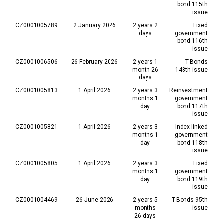
bond 115th
issue
CZ0001005789
2 January 2026
2 years 2
Fixed
days
government
bond 116th
issue
CZ0001006506
26 February 2026
2 years 1
T-Bonds
month 26
148th issue
days
CZ0001005813
1 April 2026
2 years 3
Reinvestment
months 1
government
day
bond 117th
issue
CZ0001005821
1 April 2026
2 years 3
Index-linked
months 1
government
day
bond 118th
issue
CZ0001005805
1 April 2026
2 years 3
Fixed
months 1
government
day
bond 119th
issue
CZ0001004469
26 June 2026
2 years 5
T-Bonds 95th
months
issue
26 days