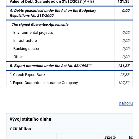
Value of Debt Guaranteed on 31/12/2023
(A + B)
131,35
A. Debts guaranteed under the Act on the Budgetary
0,00
Regulations No. 218/2000
The signed Guarantee Agreements
Environmental projects
0,00
Infrastructure
0,00
Banking sector
0,00
Other
0,00
*)
B. Export promotion under the Act No. 58/1995
131,35
*)
Czech Export Bank
23,83
*)
Export Guarantee Insurance Company
107,52
nahoru
Vývoj státního dluhu
CZK billion
Fixed-
Fixe