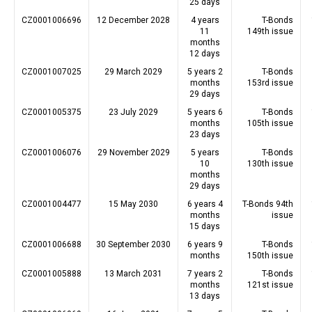
25 days
CZ0001006696
12 December 2028
4 years
T-Bonds
11
149th issue
months
12 days
CZ0001007025
29 March 2029
5 years 2
T-Bonds
months
153rd issue
29 days
CZ0001005375
23 July 2029
5 years 6
T-Bonds
months
105th issue
23 days
CZ0001006076
29 November 2029
5 years
T-Bonds
10
130th issue
months
29 days
CZ0001004477
15 May 2030
6 years 4
T-Bonds 94th
months
issue
15 days
CZ0001006688
30 September 2030
6 years 9
T-Bonds
months
150th issue
CZ0001005888
13 March 2031
7 years 2
T-Bonds
months
121st issue
13 days