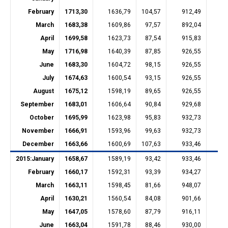
February
1713,30
1636,79
104,57
912,49
31
March
1683,38
1609,86
97,57
892,04
31
April
1699,58
1623,73
87,54
915,83
31
May
1716,98
1640,39
87,85
926,55
31
June
1683,30
1604,72
98,15
926,55
26
July
1674,63
1600,54
93,15
926,55
26
August
1675,12
1598,19
89,65
926,55
26
September
1683,01
1606,64
90,84
929,68
26
October
1695,99
1623,98
95,83
932,73
26
November
1666,91
1593,96
99,63
932,73
23
December
1663,66
1600,69
107,63
933,46
23
2015:
January
1658,67
1589,19
93,42
933,46
23
February
1660,17
1592,31
93,39
934,27
23
March
1663,11
1598,45
81,66
948,07
22
April
1630,21
1560,54
84,08
901,66
22
May
1647,05
1578,60
87,79
916,11
22
June
1663,04
1591,78
88,46
930,00
22