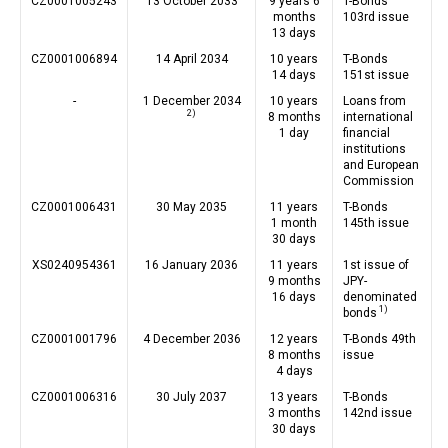
CZ0001005243
13 October 2033
9 years 6
T-Bonds
months
103rd issue
13 days
CZ0001006894
14 April 2034
10 years
T-Bonds
14 days
151st issue
-
1 December 2034
10 years
Loans from
2)
8 months
international
1 day
financial
institutions
and European
Commission
CZ0001006431
30 May 2035
11 years
T-Bonds
1 month
145th issue
30 days
XS0240954361
16 January 2036
11 years
1st issue of
9 months
JPY-
16 days
denominated
1)
bonds
CZ0001001796
4 December 2036
12 years
T-Bonds 49th
8 months
issue
4 days
CZ0001006316
30 July 2037
13 years
T-Bonds
3 months
142nd issue
30 days