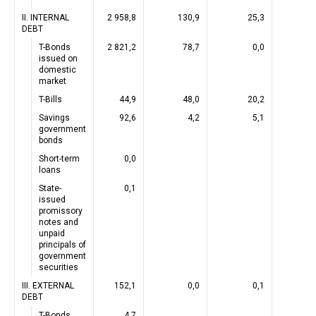
II. INTERNAL
2 958,8
130,9
25,3
DEBT
T-Bonds
2 821,2
78,7
0,0
issued on
domestic
market
T-Bills
44,9
48,0
20,2
Savings
92,6
4,2
5,1
government
bonds
Short-term
0,0
loans
State-
0,1
issued
promissory
notes and
unpaid
principals of
government
securities
III. EXTERNAL
152,1
0,0
0,1
DEBT
T-Bonds
4,7