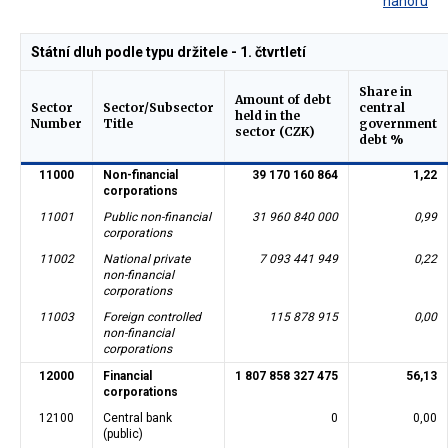
nahoru
Státní dluh podle typu držitele - 1. čtvrtletí
Share in
Amount of debt
Sector
Sector/Subsector
central
held in the
Number
Title
government
sector (CZK)
debt %
11000
Non-financial
39 170 160 864
1,22
corporations
11001
Public non-financial
31 960 840 000
0,99
corporations
11002
National private
7 093 441 949
0,22
non-financial
corporations
11003
Foreign controlled
115 878 915
0,00
non-financial
corporations
12000
Financial
1 807 858 327 475
56,13
corporations
12100
Central bank
0
0,00
(public)