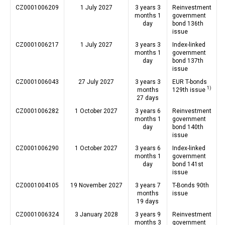
CZ0001006209
1 July 2027
3 years 3
Reinvestment
months 1
government
day
bond 136th
issue
CZ0001006217
1 July 2027
3 years 3
Index-linked
months 1
government
day
bond 137th
issue
CZ0001006043
27 July 2027
3 years 3
EUR T-bonds
1)
months
129th issue
27 days
CZ0001006282
1 October 2027
3 years 6
Reinvestment
months 1
government
day
bond 140th
issue
CZ0001006290
1 October 2027
3 years 6
Index-linked
months 1
government
day
bond 141st
issue
CZ0001004105
19 November 2027
3 years 7
T-Bonds 90th
months
issue
19 days
CZ0001006324
3 January 2028
3 years 9
Reinvestment
months 3
government