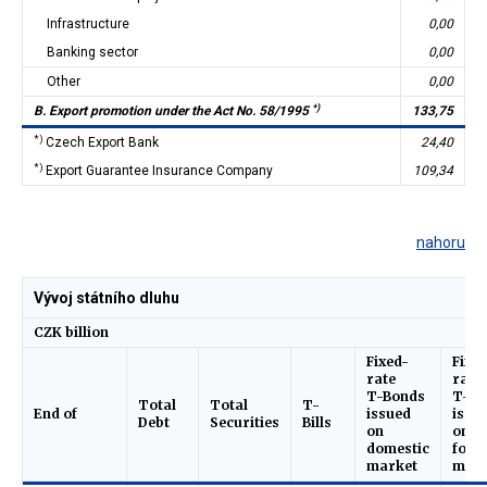
Infrastructure
0,00
Banking sector
0,00
Other
0,00
*)
B. Export promotion under the Act No. 58/1995
133,75
*)
Czech Export Bank
24,40
*)
Export Guarantee Insurance Company
109,34
nahoru
Vývoj státního dluhu
CZK billion
Fixed-
Fixe
rate
rate
T-Bonds
T-Bo
Total
Total
T-
End of
issued
issu
Debt
Securities
Bills
on
on
domestic
fore
market
mark