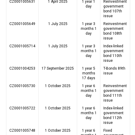
CZ0001005631
1 April 2025
1 year 1
Reinvestment
day
government
bond 107th
issue
CZ0001005649
1 July 2025
1 year 3
Reinvestment
months 1
government
day
bond 108th
issue
CZ0001005714
1 July 2025
1 year 3
Index-linked
months 1
government
day
bond 110th
issue
CZ0001004253
17 September 2025
1 year 5
T-Bonds 89th
months
issue
17 days
CZ0001005730
1 October 2025
1 year 6
Reinvestment
months 1
government
day
bond 111th
issue
CZ0001005722
1 October 2025
1 year 6
Index-linked
months 1
government
day
bond 112th
issue
CZ0001005748
1 October 2025
1 year 6
Fixed