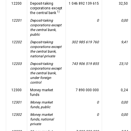
12200
Deposit-taking
1 046 892 139 615
32,50
corporations except
1)
the central bank
12201
Deposit-taking
0
0,00
corporations except
the central bank,
public
12202
Deposit-taking
302 985 619 760
9,41
corporations except
the central bank,
national private
12203
Deposit-taking
743 906 519 855
23,10
corporations except
the central bank,
under foreign
control
12300
Money market
7 890 000 000
0,24
funds
12301
Money market
0
0,00
funds, public
12302
Money market
0
0,00
funds, national
private