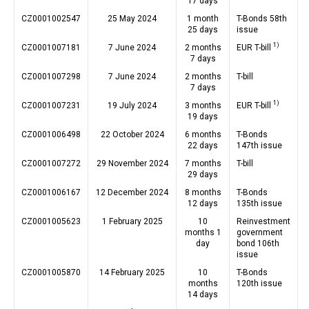
17 days
CZ0001002547
25 May 2024
1 month
T-Bonds 58th
25 days
issue
1)
CZ0001007181
7 June 2024
2 months
EUR T-bill
7 days
CZ0001007298
7 June 2024
2 months
T-bill
7 days
1)
CZ0001007231
19 July 2024
3 months
EUR T-bill
19 days
CZ0001006498
22 October 2024
6 months
T-Bonds
22 days
147th issue
CZ0001007272
29 November 2024
7 months
T-bill
29 days
CZ0001006167
12 December 2024
8 months
T-Bonds
12 days
135th issue
CZ0001005623
1 February 2025
10
Reinvestment
months 1
government
day
bond 106th
issue
CZ0001005870
14 February 2025
10
T-Bonds
months
120th issue
14 days