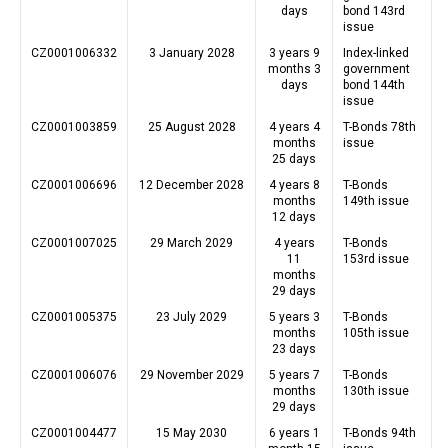
days
bond 143rd
issue
CZ0001006332
3 January 2028
3 years 9
Index-linked
months 3
government
days
bond 144th
issue
CZ0001003859
25 August 2028
4 years 4
T-Bonds 78th
months
issue
25 days
CZ0001006696
12 December 2028
4 years 8
T-Bonds
months
149th issue
12 days
CZ0001007025
29 March 2029
4 years
T-Bonds
11
153rd issue
months
29 days
CZ0001005375
23 July 2029
5 years 3
T-Bonds
months
105th issue
23 days
CZ0001006076
29 November 2029
5 years 7
T-Bonds
months
130th issue
29 days
CZ0001004477
15 May 2030
6 years 1
T-Bonds 94th