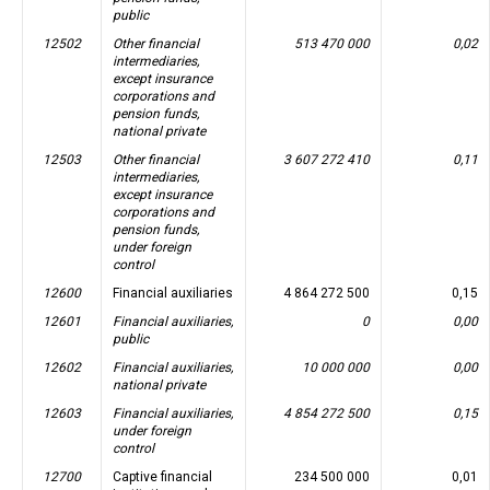
public
12502
Other financial
513 470 000
0,02
intermediaries,
except insurance
corporations and
pension funds,
national private
12503
Other financial
3 607 272 410
0,11
intermediaries,
except insurance
corporations and
pension funds,
under foreign
control
12600
Financial auxiliaries
4 864 272 500
0,15
12601
Financial auxiliaries,
0
0,00
public
12602
Financial auxiliaries,
10 000 000
0,00
national private
12603
Financial auxiliaries,
4 854 272 500
0,15
under foreign
control
12700
Captive financial
234 500 000
0,01