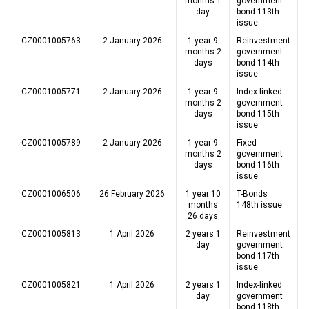
months 1
government
day
bond 113th
issue
CZ0001005763
2 January 2026
1 year 9
Reinvestment
months 2
government
days
bond 114th
issue
CZ0001005771
2 January 2026
1 year 9
Index-linked
months 2
government
days
bond 115th
issue
CZ0001005789
2 January 2026
1 year 9
Fixed
months 2
government
days
bond 116th
issue
CZ0001006506
26 February 2026
1 year 10
T-Bonds
months
148th issue
26 days
CZ0001005813
1 April 2026
2 years 1
Reinvestment
day
government
bond 117th
issue
CZ0001005821
1 April 2026
2 years 1
Index-linked
day
government
bond 118th