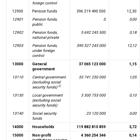
foreign control
12900
Pension funds
396 219 490 500
12,30
12901
Pension funds,
0
0,00
public
12902
Pension funds,
5 692 245 500
0,18
national private
12903
Pension funds,
390 527 245 000
12,12
under foreign
control
13000
General
37 065 123 000
1,15
government
13110
Central government
33 741 250 000
1,05
(excluding social
2)
security funds)
13130
Local government
3 300 753 000
0,10
(excluding social
security funds)
13140
Social security
23 120 000
0,00
funds
14000
Households
119 882 810 859
3,72
15000
Non-profit
4 360 254 346
0,14