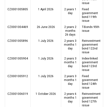
issue
CZ0001005805
1 April 2026
2 years 1
Fixed
day
government
bond 119th
issue
CZ0001004469
26 June 2026
2 years 2
T-Bonds 95th
months
issue
26 days
CZ0001005896
1 July 2026
2 years 3
Reinvestment
months 1
government
day
bond 122nd
issue
CZ0001005904
1 July 2026
2 years 3
Index-linked
months 1
government
day
bond 123rd
issue
CZ0001005912
1 July 2026
2 years 3
Fixed
months 1
government
day
bond 124th
issue
CZ0001006019
1 October 2026
2 years 6
Reinvestment
months 1
government
day
bond 127th
issue