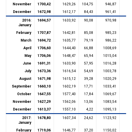
November
1700,42
1629,26
104,75
946,87
22
December
1672,98
1612,17
84,43
961,41
22
2016:
1694,57
1633,92
90,08
970,98
22
January
February
1707,87
1642,81
85,08
985,23
22
March
1694,72
1635,77
79,19
986,22
22
April
1706,60
1644,40
66,88
1008,69
22
May
1706,06
1648,47
65,94
1015,04
22
June
1691,31
1633,90
57,95
1016,28
22
July
1673,36
1616,54
54,69
1003,78
22
August
1671,98
1615,12
39,28
1020,29
22
September
1660,10
1602,19
17,71
1033,41
22
October
1647,55
1577,40
17,84
1069,67
22
November
1627,29
1562,06
13,06
1083,54
21
December
1613,37
1557,10
4,22
1095,13
21
2017:
1678,80
1607,34
24,62
1123,92
21
January
February
1719,06
1646,77
37,20
1150,02
21