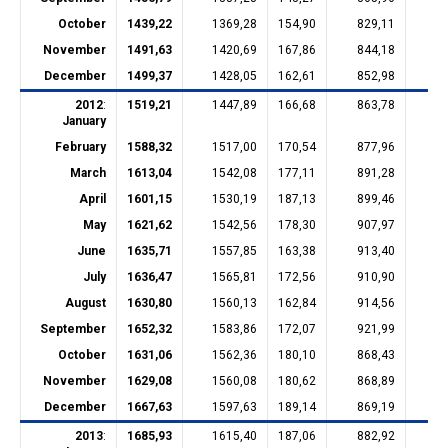
October
1439,22
1369,28
154,90
829,11
23
November
1491,63
1420,69
167,86
844,18
23
December
1499,37
1428,05
162,61
852,98
23
2012
:
1519,21
1447,89
166,68
863,78
23
January
February
1588,32
1517,00
170,54
877,96
28
March
1613,04
1542,08
177,11
891,28
28
April
1601,15
1530,19
187,13
899,46
28
May
1621,62
1542,56
178,30
907,97
28
June
1635,71
1557,85
163,38
913,40
28
July
1636,47
1565,81
172,56
910,90
28
August
1630,80
1560,13
162,84
914,56
28
September
1652,32
1583,86
172,07
921,99
28
October
1631,06
1562,36
180,10
868,43
30
November
1629,08
1560,08
180,62
868,89
30
December
1667,63
1597,63
189,14
869,19
30
2013
:
1685,93
1615,40
187,06
882,92
30