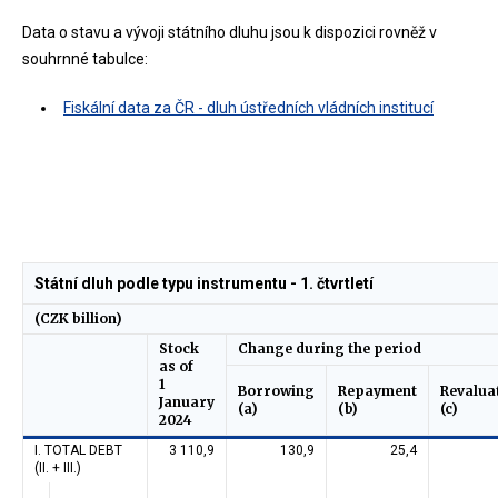
Data o stavu a vývoji státního dluhu jsou k dispozici rovněž v
souhrnné tabulce:
Fiskální data za ČR - dluh ústředních vládních institucí
Státní dluh podle typu instrumentu - 1. čtvrtletí
(CZK billion)
Stock
Change during the period
as of
1
Borrowing
Repayment
Revalua
January
(a)
(b)
(c)
2024
I. TOTAL DEBT
3 110,9
130,9
25,4
(II. + III.)