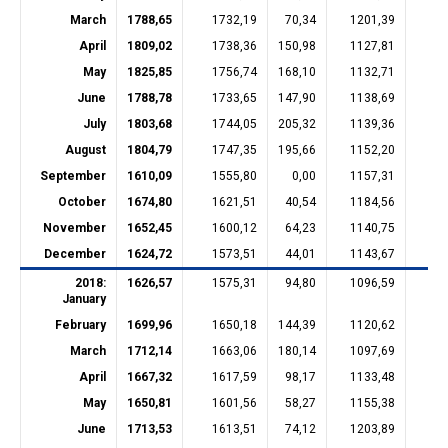
March
1788,65
1732,19
70,34
1201,39
21
April
1809,02
1738,36
150,98
1127,81
21
May
1825,85
1756,74
168,10
1132,71
20
June
1788,78
1733,65
147,90
1138,69
20
July
1803,68
1744,05
205,32
1139,36
20
August
1804,79
1747,35
195,66
1152,20
20
September
1610,09
1555,80
0,00
1157,31
20
October
1674,80
1621,51
40,54
1184,56
20
November
1652,45
1600,12
64,23
1140,75
20
December
1624,72
1573,51
44,01
1143,67
20
2018:
1626,57
1575,31
94,80
1096,59
20
January
February
1699,96
1650,18
144,39
1120,62
20
March
1712,14
1663,06
180,14
1097,69
20
April
1667,32
1617,59
98,17
1133,48
20
May
1650,81
1601,56
58,27
1155,38
20
June
1713,53
1613,51
74,12
1203,89
15