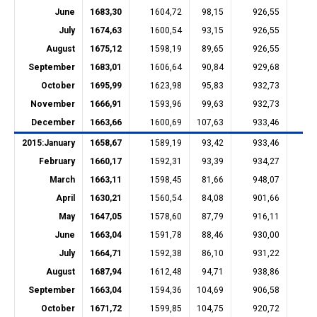
June
1683,30
1604,72
98,15
926,55
26
July
1674,63
1600,54
93,15
926,55
26
August
1675,12
1598,19
89,65
926,55
26
September
1683,01
1606,64
90,84
929,68
26
October
1695,99
1623,98
95,83
932,73
26
November
1666,91
1593,96
99,63
932,73
23
December
1663,66
1600,69
107,63
933,46
23
2015:
January
1658,67
1589,19
93,42
933,46
23
February
1660,17
1592,31
93,39
934,27
23
March
1663,11
1598,45
81,66
948,07
22
April
1630,21
1560,54
84,08
901,66
22
May
1647,05
1578,60
87,79
916,11
22
June
1663,04
1591,78
88,46
930,00
22
July
1664,71
1592,38
86,10
931,22
22
August
1687,94
1612,48
94,71
938,86
22
September
1663,04
1594,36
104,69
906,58
22
October
1671,72
1599,85
104,75
920,72
22