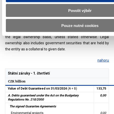
4)
Loans from international financial institutions and European
Commission, short-term loans incl. liquidity management
Povolit výběr
operations, state-issued promissory notes and unpaid principals
of government securities
Pouze nutné cookies
Reported data show the distribution of government securities on
the legal ownership basis, unless stated otherwise. Legal
ownership also includes government securities that are held by
the entity as a collateral to given date.
nahoru
Státní záruky - 1. čtvrtletí
CZK billion
Value of Debt Guaranteed on 31/03/2024
(A + B)
133,75
A. Debts guaranteed under the Act on the Budgetary
0,00
Regulations No. 218/2000
The signed Guarantee Agreements
Environmental projects
0,00