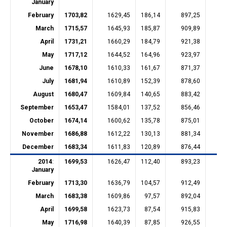
January
February
1703,82
1629,45
186,14
897,25
30
March
1715,57
1645,93
185,87
909,89
30
April
1731,21
1660,29
184,79
921,38
30
May
1717,12
1644,52
164,96
923,97
30
June
1678,10
1610,33
161,67
871,37
30
July
1681,94
1610,89
152,39
878,60
30
August
1680,47
1609,84
140,65
883,42
30
September
1653,47
1584,01
137,52
856,46
30
October
1674,14
1600,62
135,78
875,01
30
November
1686,88
1612,22
130,13
881,34
31
December
1683,34
1611,83
120,89
876,44
31
2014
:
1699,53
1626,47
112,40
893,23
31
January
February
1713,30
1636,79
104,57
912,49
31
March
1683,38
1609,86
97,57
892,04
31
April
1699,58
1623,73
87,54
915,83
31
May
1716,98
1640,39
87,85
926,55
31