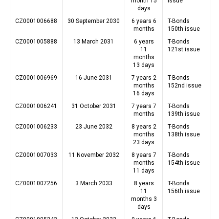
month 15
issue
days
CZ0001006688
30 September 2030
6 years 6
T-Bonds
months
150th issue
CZ0001005888
13 March 2031
6 years
T-Bonds
11
121st issue
months
13 days
CZ0001006969
16 June 2031
7 years 2
T-Bonds
months
152nd issue
16 days
CZ0001006241
31 October 2031
7 years 7
T-Bonds
months
139th issue
CZ0001006233
23 June 2032
8 years 2
T-Bonds
months
138th issue
23 days
CZ0001007033
11 November 2032
8 years 7
T-Bonds
months
154th issue
11 days
CZ0001007256
3 March 2033
8 years
T-Bonds
11
156th issue
months 3
days