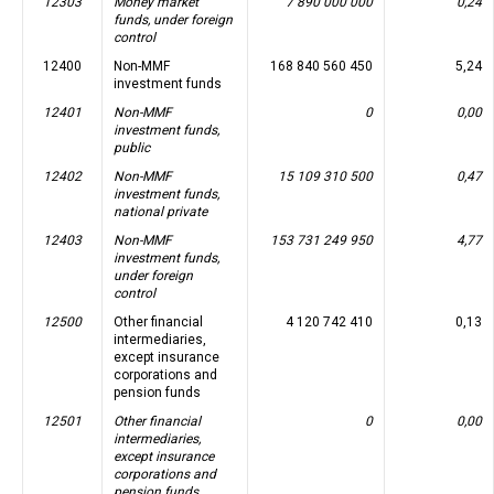
12303
Money market
7 890 000 000
0,24
funds, under foreign
control
12400
Non-MMF
168 840 560 450
5,24
investment funds
12401
Non-MMF
0
0,00
investment funds,
public
12402
Non-MMF
15 109 310 500
0,47
investment funds,
national private
12403
Non-MMF
153 731 249 950
4,77
investment funds,
under foreign
control
12500
Other financial
4 120 742 410
0,13
intermediaries,
except insurance
corporations and
pension funds
12501
Other financial
0
0,00
intermediaries,
except insurance
corporations and
pension funds,