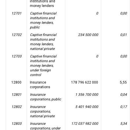
institutions and
money lenders
12701
Captive financial
0
0,00
institutions and
money lenders,
public
12702
Captive financial
234 500 000
0,01
institutions and
money lenders,
national private
12703
Captive financial
0
0,00
institutions and
money lenders,
under foreign
control
12800
Insurance
178 796 622 000
5,55
corporations
12801
Insurance
1 356 700 000
0,04
corporations, public
12802
Insurance
5 401 940 000
0,17
corporations,
national private
12803
Insurance
172 037 982 000
5,34
corporations, under