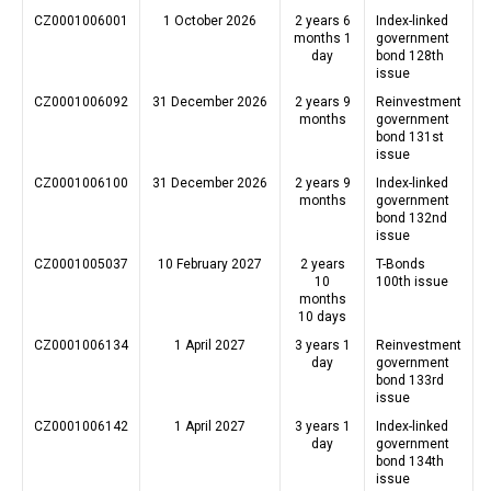
CZ0001006001
1 October 2026
2 years 6
Index-linked
months 1
government
day
bond 128th
issue
CZ0001006092
31 December 2026
2 years 9
Reinvestment
months
government
bond 131st
issue
CZ0001006100
31 December 2026
2 years 9
Index-linked
months
government
bond 132nd
issue
CZ0001005037
10 February 2027
2 years
T-Bonds
10
100th issue
months
10 days
CZ0001006134
1 April 2027
3 years 1
Reinvestment
day
government
bond 133rd
issue
CZ0001006142
1 April 2027
3 years 1
Index-linked
day
government
bond 134th
issue