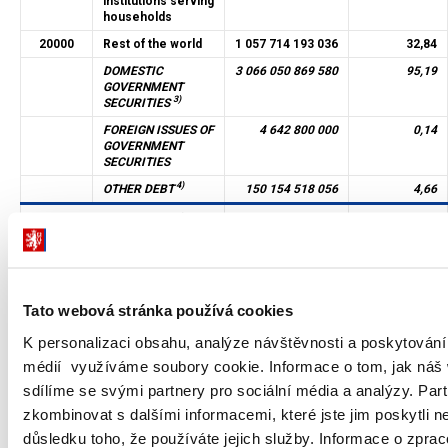
institutions serving
households
20000
Rest of the world
1 057 714 193 036
32,84
DOMESTIC
3 066 050 869 580
95,19
GOVERNMENT
3)
SECURITIES
FOREIGN ISSUES OF
4 642 800 000
0,14
GOVERNMENT
SECURITIES
4)
OTHER DEBT
150 154 518 056
4,66
Total debt outstanding as of 31
3 220 848 187 636
100,00
March 2024
1)
Deposit-taking corporations except the central bank sector is
Tato webová stránka používá cookies
adjusted for nominal values of government securities provided
K personalizaci obsahu, analýze návštěvnosti a poskytování 
by the Ministry of Finance as collateral within the lending
médií využíváme soubory cookie. Informace o tom, jak náš
facilities, collateralized loans of securities (lending of
sdílíme se svými partnery pro sociální média a analýzy. Par
government bonds to the Primary Dealers) and liquidity
zkombinovat s dalšími informacemi, které jste jim poskytli ne
management operations. Total nominal value of these
důsledku toho, že používáte jejich služby. Informace o zpra
government securities was CZK 626 000 000.