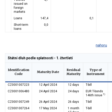
issued on
foreign
markets
Loans
147,4
0,1
Short-term
0,0
loans
nahoru
Státní dluh podle splatnosti - 1. čtvrtletí
Identification
Residual
Type of
Maturity Date
Code
Maturity
Instrument
CZ0001007223
12 April 2024
12 days
T-bill
CZ0001006480
24 April 2024
24 days
EUR T-bonds
1)
146th issue
CZ0001007249
26 April 2024
26 days
T-bill
CZ0001007264
17 May 2024
1 month
T-bill