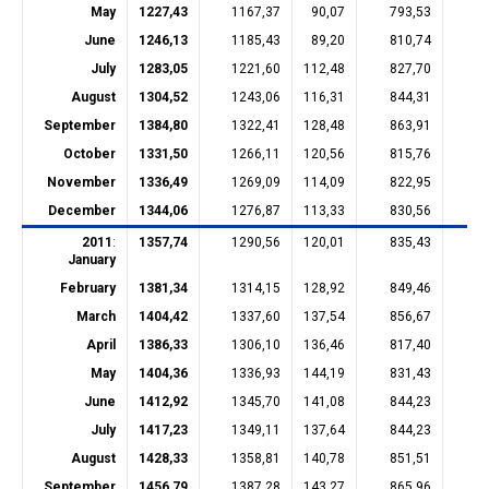
May
1227,43
1167,37
90,07
793,53
18
June
1246,13
1185,43
89,20
810,74
18
July
1283,05
1221,60
112,48
827,70
18
August
1304,52
1243,06
116,31
844,31
18
September
1384,80
1322,41
128,48
863,91
23
October
1331,50
1266,11
120,56
815,76
23
November
1336,49
1269,09
114,09
822,95
23
December
1344,06
1276,87
113,33
830,56
23
2011
:
1357,74
1290,56
120,01
835,43
22
January
February
1381,34
1314,15
128,92
849,46
22
March
1404,42
1337,60
137,54
856,67
23
April
1386,33
1306,10
136,46
817,40
22
May
1404,36
1336,93
144,19
831,43
23
June
1412,92
1345,70
141,08
844,23
22
July
1417,23
1349,11
137,64
844,23
22
August
1428,33
1358,81
140,78
851,51
22
September
1456,79
1387,28
143,27
865,96
23