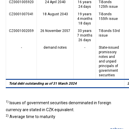
CZ0001005920
24 April 2040
16 years
T-Bonds
24 days
125th issue
CZ0001007041
18 August 2043
19 years
T-Bonds
4 months
155th issue
18 days
CZ0001002059
26 November 2057
33 years
T-Bonds 53rd
7 months
issue
26 days
-
demand notes
-
State-issued
promissory
notes and
and unpaid
principals of
government
securities
Total debt outstanding as of 31 March 2024
1)
Issues of government securities denominated in foreign
currency are stated in CZK equivalent.
2)
Average time to maturity