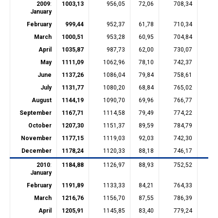
2009
:
1003,13
956,05
72,06
708,34
14
January
February
999,44
952,37
61,78
710,34
14
March
1000,51
953,28
60,95
704,84
13
April
1035,87
987,73
62,00
730,07
13
May
1111,09
1062,96
78,10
742,37
17
June
1137,26
1086,04
79,84
758,61
17
July
1131,77
1080,20
68,84
765,02
17
August
1144,19
1090,70
69,96
766,77
17
September
1167,71
1114,58
79,49
774,22
17
October
1207,30
1151,37
89,59
784,79
17
November
1177,15
1119,03
92,03
742,30
18
December
1178,24
1120,33
88,18
746,17
18
2010
:
1184,88
1126,97
88,93
752,52
18
January
February
1191,89
1133,33
84,21
764,33
18
March
1216,76
1156,70
87,55
786,39
18
April
1205,91
1145,85
83,40
779,24
18