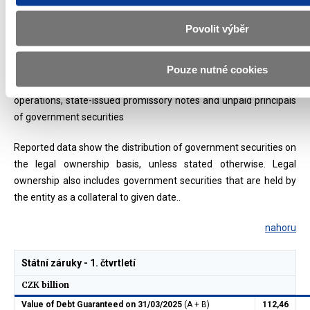
state debt (total nominal value of these government securities
was CZK 174 100 020 000).
Povolit výběr
3)
Government securities issued in the Czech Republic under
Czech law
4)
Loans from international financial institutions and European
Pouze nutné cookies
Commission, short-term loans incl. liquidity management
operations, state-issued promissory notes and unpaid principals
of government securities
Reported data show the distribution of government securities on
the legal ownership basis, unless stated otherwise. Legal
ownership also includes government securities that are held by
the entity as a collateral to given date..
nahoru
Státní záruky - 1. čtvrtletí
CZK billion
Value of Debt Guaranteed on 31/03/2025
(A + B)
112,46