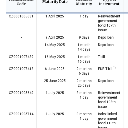
Maturity Date
Code
Maturity
Instrument
CZ0001005631
1 April 2025
1 day
Reinvestment
government
bond 107th
issue
-
9 April 2025
9 days
Depo loan
-
14 May 2025
1 month
Depo loan
14 days
CZ0001007439
16 May 2025
1 month
T-bill
16 days
1)
CZ0001007413
6 June 2025
2 months
EUR T-bill
6 days
-
25 June 2025
2 months
Depo loan
25 days
CZ0001005649
1 July 2025
3 months
Reinvestment
1 day
government
bond 108th
issue
CZ0001005714
1 July 2025
3 months
Index-linked
1 day
government
bond 110th
issue