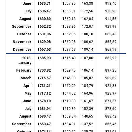
June
1635,71
1557,85
163,38
913,40
28
July
1636,47
1565,81
172,56
910,90
28
August
1630,80
1560,13
162,84
914,56
28
September
1652,32
1583,86
172,07
921,99
28
October
1631,06
1562,36
180,10
868,43
30
November
1629,08
1560,08
180,62
868,89
30
December
1667,63
1597,63
189,14
869,19
30
2013
:
1685,93
1615,40
187,06
882,92
30
January
February
1703,82
1629,45
186,14
897,25
30
March
1715,57
1645,93
185,87
909,89
30
April
1731,21
1660,29
184,79
921,38
30
May
1717,12
1644,52
164,96
923,97
30
June
1678,10
1610,33
161,67
871,37
30
July
1681,94
1610,89
152,39
878,60
30
August
1680,47
1609,84
140,65
883,42
30
September
1653,47
1584,01
137,52
856,46
30
October
1674,14
1600,62
135,78
875,01
30