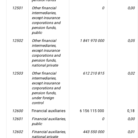
12501
Other financial
0
0,00
intermediaries,
except insurance
corporations and
pension funds,
public
12502
Other financial
1 841 970 000
0,05
intermediaries,
except insurance
corporations and
pension funds,
national private
12503
Other financial
612 210 815
0,02
intermediaries,
except insurance
corporations and
pension funds,
under foreign
control
12600
Financial auxiliaries
6 156 115 000
0,18
12601
Financial auxiliaries,
0
0,00
public
12602
Financial auxiliaries,
443 550 000
0,01
national private