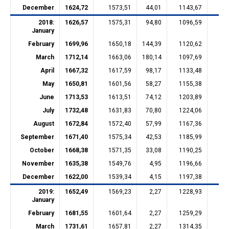
December
1624,72
1573,51
44,01
1143,67
20
2018:
1626,57
1575,31
94,80
1096,59
20
January
February
1699,96
1650,18
144,39
1120,62
20
March
1712,14
1663,06
180,14
1097,69
20
April
1667,32
1617,59
98,17
1133,48
20
May
1650,81
1601,56
58,27
1155,38
20
June
1713,53
1613,51
74,12
1203,89
15
July
1732,48
1631,83
70,80
1224,06
15
August
1672,84
1572,40
57,99
1167,36
15
September
1671,40
1575,34
42,53
1185,99
15
October
1668,38
1571,35
33,08
1190,25
15
November
1635,38
1549,76
4,95
1196,66
15
December
1622,00
1539,34
4,15
1197,38
15
2019:
1652,49
1569,23
2,27
1228,93
15
January
February
1681,55
1601,64
2,27
1259,29
15
March
1731,61
1657,81
2,27
1314,35
15