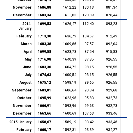
November
1686,88
1612,22
130,13
881,34
31
December
1683,34
1611,83
120,89
876,44
31
2014
:
1699,53
1626,47
112,40
893,23
31
January
February
1713,30
1636,79
104,57
912,49
31
March
1683,38
1609,86
97,57
892,04
31
April
1699,58
1623,73
87,54
915,83
31
May
1716,98
1640,39
87,85
926,55
31
June
1683,30
1604,72
98,15
926,55
26
July
1674,63
1600,54
93,15
926,55
26
August
1675,12
1598,19
89,65
926,55
26
September
1683,01
1606,64
90,84
929,68
26
October
1695,99
1623,98
95,83
932,73
26
November
1666,91
1593,96
99,63
932,73
23
December
1663,66
1600,69
107,63
933,46
23
2015:
January
1658,67
1589,19
93,42
933,46
23
February
1660,17
1592,31
93,39
934,27
23