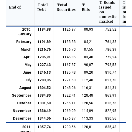
T-Bonds
T-Bo
Total
Total
T-
End of
issued
issu
Debt
Securities
Bills
on
on
domestic
fore
market
mark
2010
:
1184,88
1126,97
88,93
752,52
18
January
February
1191,89
1133,33
84,21
764,33
18
March
1216,76
1156,70
87,55
786,39
18
April
1205,91
1145,85
83,40
779,24
18
May
1227,43
1167,37
90,07
793,53
18
June
1246,13
1185,43
89,20
810,74
18
July
1283,05
1221,60
112,48
827,70
18
August
1304,52
1243,06
116,31
844,31
18
September
1384,80
1322,41
128,48
863,91
23
October
1331,50
1266,11
120,56
815,76
23
November
1336,49
1269,09
114,09
822,95
23
December
1344,06
1276,87
113,33
830,56
23
2011
:
1357,74
1290,56
120,01
835,43
22
January