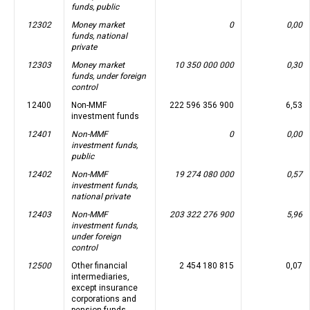
funds, public
12302
Money market
0
0,00
funds, national
private
12303
Money market
10 350 000 000
0,30
funds, under foreign
control
12400
Non-MMF
222 596 356 900
6,53
investment funds
12401
Non-MMF
0
0,00
investment funds,
public
12402
Non-MMF
19 274 080 000
0,57
investment funds,
national private
12403
Non-MMF
203 322 276 900
5,96
investment funds,
under foreign
control
12500
Other financial
2 454 180 815
0,07
intermediaries,
except insurance
corporations and
pension funds