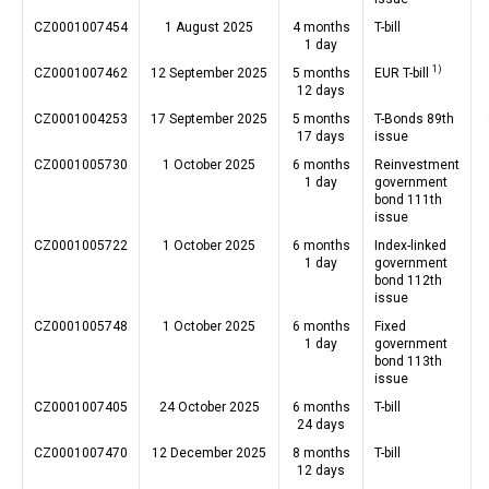
CZ0001007454
1 August 2025
4 months
T-bill
1 day
1)
CZ0001007462
12 September 2025
5 months
EUR T-bill
12 days
CZ0001004253
17 September 2025
5 months
T-Bonds 89th
17 days
issue
CZ0001005730
1 October 2025
6 months
Reinvestment
1 day
government
bond 111th
issue
CZ0001005722
1 October 2025
6 months
Index-linked
1 day
government
bond 112th
issue
CZ0001005748
1 October 2025
6 months
Fixed
1 day
government
bond 113th
issue
CZ0001007405
24 October 2025
6 months
T-bill
24 days
CZ0001007470
12 December 2025
8 months
T-bill
12 days