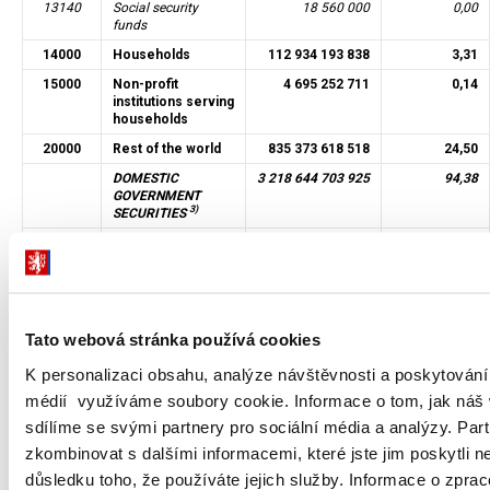
13140
Social security
18 560 000
0,00
funds
14000
Households
112 934 193 838
3,31
15000
Non-profit
4 695 252 711
0,14
institutions serving
households
20000
Rest of the world
835 373 618 518
24,50
DOMESTIC
3 218 644 703 925
94,38
GOVERNMENT
3)
SECURITIES
FOREIGN ISSUES OF
4 633 500 000
0,14
GOVERNMENT
SECURITIES
4)
OTHER DEBT
186 946 592 261
5,48
Tato webová stránka používá cookies
Total debt outstanding as of 31
3 410 224 796 186
100,00
March 2025
K personalizaci obsahu, analýze návštěvnosti a poskytování 
médií využíváme soubory cookie. Informace o tom, jak náš
sdílíme se svými partnery pro sociální média a analýzy. Par
1)
Deposit-taking corporations except the central bank sector is
zkombinovat s dalšími informacemi, které jste jim poskytli ne
adjusted for nominal values of government securities provided
důsledku toho, že používáte jejich služby. Informace o zpra
by the Ministry of Finance as collateral within the lending