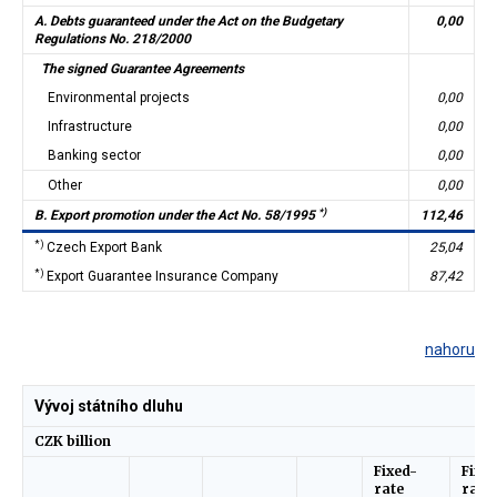
A. Debts guaranteed under the Act on the Budgetary
0,00
Regulations No. 218/2000
The signed Guarantee Agreements
Environmental projects
0,00
Infrastructure
0,00
Banking sector
0,00
Other
0,00
*)
B. Export promotion under the Act No. 58/1995
112,46
*)
Czech Export Bank
25,04
*)
Export Guarantee Insurance Company
87,42
nahoru
Vývoj státního dluhu
CZK billion
Fixed-
Fixe
rate
rate