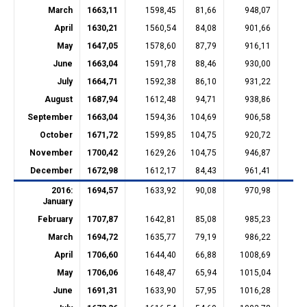
March
1663,11
1598,45
81,66
948,07
22
April
1630,21
1560,54
84,08
901,66
22
May
1647,05
1578,60
87,79
916,11
22
June
1663,04
1591,78
88,46
930,00
22
July
1664,71
1592,38
86,10
931,22
22
August
1687,94
1612,48
94,71
938,86
22
September
1663,04
1594,36
104,69
906,58
22
October
1671,72
1599,85
104,75
920,72
22
November
1700,42
1629,26
104,75
946,87
22
December
1672,98
1612,17
84,43
961,41
22
2016:
1694,57
1633,92
90,08
970,98
22
January
February
1707,87
1642,81
85,08
985,23
22
March
1694,72
1635,77
79,19
986,22
22
April
1706,60
1644,40
66,88
1008,69
22
May
1706,06
1648,47
65,94
1015,04
22
June
1691,31
1633,90
57,95
1016,28
22