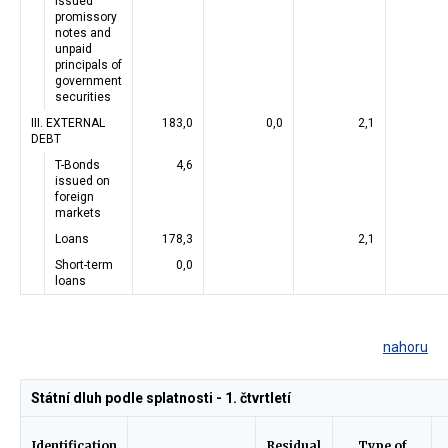
issued
promissory
notes and
unpaid
principals of
government
securities
III. EXTERNAL
183,0
0,0
2,1
DEBT
T-Bonds
4,6
issued on
foreign
markets
Loans
178,3
2,1
Short-term
0,0
loans
nahoru
Státní dluh podle splatnosti - 1. čtvrtletí
Identification
Residual
Type of