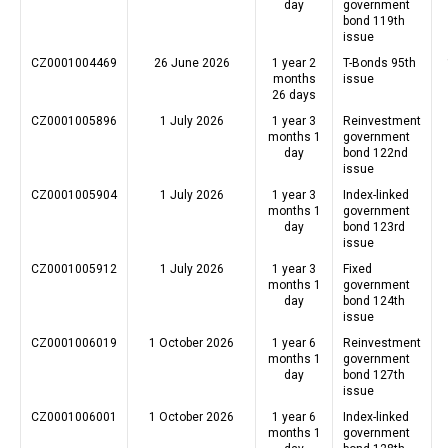
day
government
bond 119th
issue
CZ0001004469
26 June 2026
1 year 2
T-Bonds 95th
months
issue
26 days
CZ0001005896
1 July 2026
1 year 3
Reinvestment
months 1
government
day
bond 122nd
issue
CZ0001005904
1 July 2026
1 year 3
Index-linked
months 1
government
day
bond 123rd
issue
CZ0001005912
1 July 2026
1 year 3
Fixed
months 1
government
day
bond 124th
issue
CZ0001006019
1 October 2026
1 year 6
Reinvestment
months 1
government
day
bond 127th
issue
CZ0001006001
1 October 2026
1 year 6
Index-linked
months 1
government