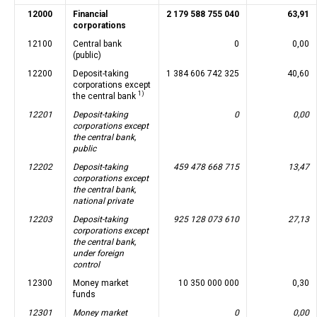
12000
Financial
2 179 588 755 040
63,91
corporations
12100
Central bank
0
0,00
(public)
12200
Deposit-taking
1 384 606 742 325
40,60
corporations except
1)
the central bank
12201
Deposit-taking
0
0,00
corporations except
the central bank,
public
12202
Deposit-taking
459 478 668 715
13,47
corporations except
the central bank,
national private
12203
Deposit-taking
925 128 073 610
27,13
corporations except
the central bank,
under foreign
control
12300
Money market
10 350 000 000
0,30
funds
12301
Money market
0
0,00