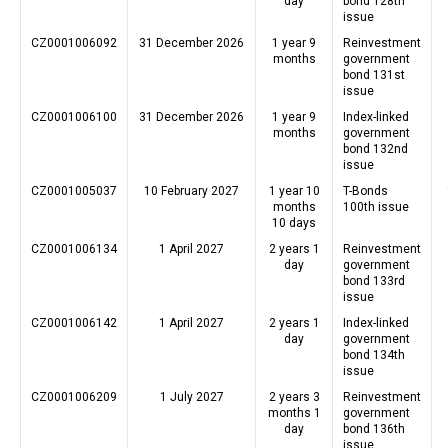
day
bond 128th
issue
CZ0001006092
31 December 2026
1 year 9
Reinvestment
months
government
bond 131st
issue
CZ0001006100
31 December 2026
1 year 9
Index-linked
months
government
bond 132nd
issue
CZ0001005037
10 February 2027
1 year 10
T-Bonds
months
100th issue
10 days
CZ0001006134
1 April 2027
2 years 1
Reinvestment
day
government
bond 133rd
issue
CZ0001006142
1 April 2027
2 years 1
Index-linked
day
government
bond 134th
issue
CZ0001006209
1 July 2027
2 years 3
Reinvestment
months 1
government
day
bond 136th
issue