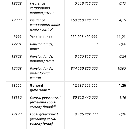
12802
Insurance
5 668 710 000
0,17
corporations,
national private
12803
Insurance
163 368 190 000
4,79
corporations, under
foreign control
12900
Pension funds
382 306 430 000
11,21
12901
Pension funds,
0
0,00
public
12902
Pension funds,
8 106 910 000
0,24
national private
12903
Pension funds,
374 199 520 000
10,97
under foreign
control
13000
General
42 937 209 000
1,26
government
13110
Central government
39 512 440 000
1,16
(excluding social
2)
security funds)
13130
Local government
3 406 209 000
0,10
(excluding social
security funds)