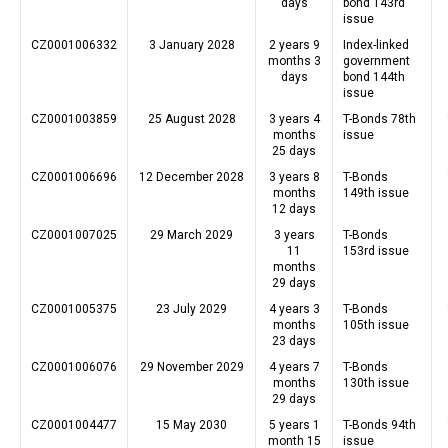
days
bond 143rd
issue
CZ0001006332
3 January 2028
2 years 9
Index-linked
months 3
government
days
bond 144th
issue
CZ0001003859
25 August 2028
3 years 4
T-Bonds 78th
months
issue
25 days
CZ0001006696
12 December 2028
3 years 8
T-Bonds
months
149th issue
12 days
CZ0001007025
29 March 2029
3 years
T-Bonds
11
153rd issue
months
29 days
CZ0001005375
23 July 2029
4 years 3
T-Bonds
months
105th issue
23 days
CZ0001006076
29 November 2029
4 years 7
T-Bonds
months
130th issue
29 days
CZ0001004477
15 May 2030
5 years 1
T-Bonds 94th
month 15
issue