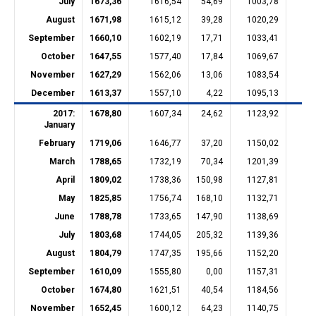
July
1673,36
1616,54
54,69
1003,78
22
August
1671,98
1615,12
39,28
1020,29
22
September
1660,10
1602,19
17,71
1033,41
22
October
1647,55
1577,40
17,84
1069,67
22
November
1627,29
1562,06
13,06
1083,54
21
December
1613,37
1557,10
4,22
1095,13
21
2017:
1678,80
1607,34
24,62
1123,92
21
January
February
1719,06
1646,77
37,20
1150,02
21
March
1788,65
1732,19
70,34
1201,39
21
April
1809,02
1738,36
150,98
1127,81
21
May
1825,85
1756,74
168,10
1132,71
20
June
1788,78
1733,65
147,90
1138,69
20
July
1803,68
1744,05
205,32
1139,36
20
August
1804,79
1747,35
195,66
1152,20
20
September
1610,09
1555,80
0,00
1157,31
20
October
1674,80
1621,51
40,54
1184,56
20
November
1652,45
1600,12
64,23
1140,75
20