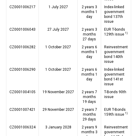
CZ0001006217
1 July 2027
2 years 3
Index-linked
months 1
government
day
bond 137th
issue
CZ0001006043
27 July 2027
2 years 3
EUR T-bonds
1)
months
129th issue
27 days
CZ0001006282
1 October 2027
2 years 6
Reinvestment
months 1
government
day
bond 140th
issue
CZ0001006290
1 October 2027
2 years 6
Index-linked
months 1
government
day
bond 141st
issue
CZ0001004105
19 November 2027
2 years 7
T-Bonds 90th
months
issue
19 days
CZ0001007421
29 November 2027
2 years 7
EUR T-Bonds
1)
months
159th issue
29 days
CZ0001006324
3 January 2028
2 years 9
Reinvestment
months 3
government