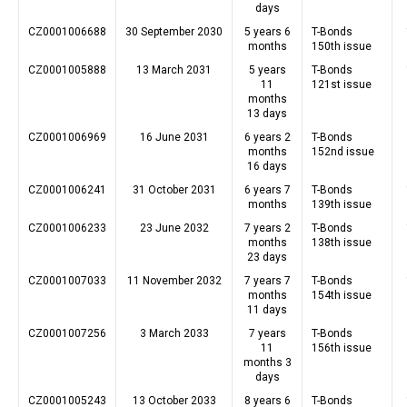
days
CZ0001006688
30 September 2030
5 years 6
T-Bonds
months
150th issue
CZ0001005888
13 March 2031
5 years
T-Bonds
11
121st issue
months
13 days
CZ0001006969
16 June 2031
6 years 2
T-Bonds
months
152nd issue
16 days
CZ0001006241
31 October 2031
6 years 7
T-Bonds
months
139th issue
CZ0001006233
23 June 2032
7 years 2
T-Bonds
months
138th issue
23 days
CZ0001007033
11 November 2032
7 years 7
T-Bonds
months
154th issue
11 days
CZ0001007256
3 March 2033
7 years
T-Bonds
11
156th issue
months 3
days
CZ0001005243
13 October 2033
8 years 6
T-Bonds