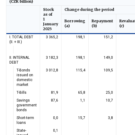
(CZK billion)
Stock
Change during the period
as of
1
Borrowing
Repayment
Revalua
January
(a)
(b)
(c)
2025
I. TOTAL DEBT
3 365,2
198,1
151,2
(II. + III.)
II. INTERNAL
3 182,3
198,1
149,0
DEBT
T-Bonds
3 012,8
115,4
109,5
issued on
domestic
market
T-Bills
81,9
65,8
25,0
Savings
87,6
1,1
10,7
government
bonds
Short-term
0,0
15,7
3,8
loans
State-
0,1