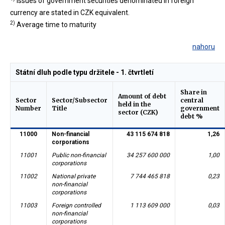
Issues of government securities denominated in foreign
currency are stated in CZK equivalent.
2)
Average time to maturity
nahoru
Státní dluh podle typu držitele - 1. čtvrtletí
Share in
Amount of debt
Sector
Sector/Subsector
central
held in the
Number
Title
government
sector (CZK)
debt %
11000
Non-financial
43 115 674 818
1,26
corporations
11001
Public non-financial
34 257 600 000
1,00
corporations
11002
National private
7 744 465 818
0,23
non-financial
corporations
11003
Foreign controlled
1 113 609 000
0,03
non-financial
corporations