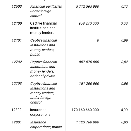
12603
Financial auxiliaries,
5 712 565 000
0,17
under foreign
control
12700
Captive financial
958 270 000
0,03
institutions and
money lenders
12701
Captive financial
0
0,00
institutions and
money lenders,
public
12702
Captive financial
807 070 000
0,02
institutions and
money lenders,
national private
12703
Captive financial
151 200 000
0,00
institutions and
money lenders,
under foreign
control
12800
Insurance
170 160 660 000
4,99
corporations
12801
Insurance
1 123 760 000
0,03
corporations, public