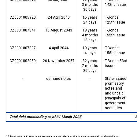
3 months
142nd issue
30 days
CZ0001005920
24 April 2040
15 years
T-Bonds
24 days
125th issue
CZ0001007041
18 August 2043
18 years
T-Bonds
4 months
155th issue
18 days
CZ0001007397
4 April 2044
19 years
T-Bonds
4 days
158th issue
CZ0001002059
26 November 2057
32 years
T-Bonds 53rd
7 months
issue
26 days
-
demand notes
-
State-issued
promissory
notes and
and unpaid
principals of
government
securities
Total debt outstanding as of 31 March 2025
1)