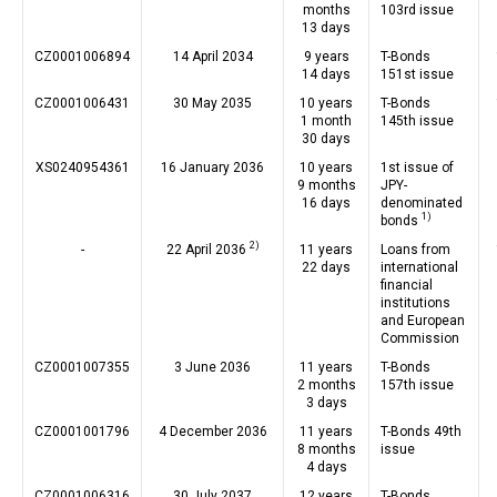
months
103rd issue
13 days
CZ0001006894
14 April 2034
9 years
T-Bonds
14 days
151st issue
CZ0001006431
30 May 2035
10 years
T-Bonds
1 month
145th issue
30 days
XS0240954361
16 January 2036
10 years
1st issue of
9 months
JPY-
16 days
denominated
1)
bonds
2)
-
22 April 2036
11 years
Loans from
22 days
international
financial
institutions
and European
Commission
CZ0001007355
3 June 2036
11 years
T-Bonds
2 months
157th issue
3 days
CZ0001001796
4 December 2036
11 years
T-Bonds 49th
8 months
issue
4 days
CZ0001006316
30 July 2037
12 years
T-Bonds