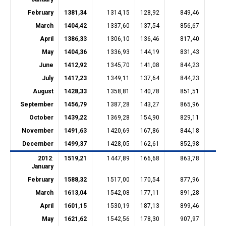
February
1381,34
1314,15
128,92
849,46
22
March
1404,42
1337,60
137,54
856,67
23
April
1386,33
1306,10
136,46
817,40
22
May
1404,36
1336,93
144,19
831,43
23
June
1412,92
1345,70
141,08
844,23
22
July
1417,23
1349,11
137,64
844,23
22
August
1428,33
1358,81
140,78
851,51
22
September
1456,79
1387,28
143,27
865,96
23
October
1439,22
1369,28
154,90
829,11
23
November
1491,63
1420,69
167,86
844,18
23
December
1499,37
1428,05
162,61
852,98
23
2012
:
1519,21
1447,89
166,68
863,78
23
January
February
1588,32
1517,00
170,54
877,96
28
March
1613,04
1542,08
177,11
891,28
28
April
1601,15
1530,19
187,13
899,46
28
May
1621,62
1542,56
178,30
907,97
28