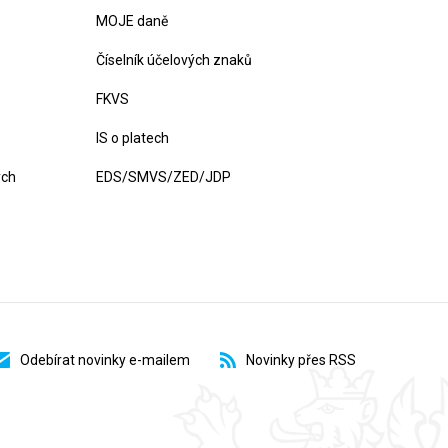
MOJE daně
Číselník účelových znaků
FKVS
IS o platech
ých
EDS/SMVS/ZED/JDP
Odebírat novinky e-mailem
Novinky přes RSS