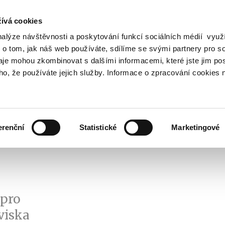
ívá cookies
nalýze návštěvnosti a poskytování funkcí sociálních médií vyu
Vyhledat
 o tom, jak náš web používáte, sdílíme se svými partnery pro so
daje mohou zkombinovat s dalšími informacemi, které jste jim pos
oho, že používáte jejich služby. Informace o zpracování cookies 
Finanční trh
Daně a účetnictví
Z
obrazit
Zobrazit
Zobrazit
ubmenu
submenu
submenu
ozpočtová
Finanční
Daně
olitika
trh
a
erenční
Statistické
Marketingové
účetnictví
 pro
viska