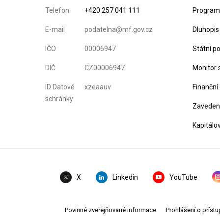
Telefon
+420 257 041 111
Program 
E-mail
podatelna@mf.gov.cz
Dluhopis
IČO
00006947
Státní p
DIČ
CZ00006947
Monitor 
ID Datové
xzeaauv
Finanční
schránky
Zavedení
Kapitálo
Linkedin
YouTube
X
Povinné zveřejňované informace
Prohlášení o přístu