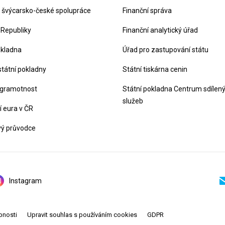
švýcarsko-české spolupráce
Finanční správa
 Republiky
Finanční analytický úřad
okladna
Úřad pro zastupování státu
státní pokladny
Státní tiskárna cenin
 gramotnost
Státní pokladna Centrum sdílen
služeb
 eura v ČR
vý průvodce
Instagram
pnosti
Upravit souhlas s používáním cookies
GDPR