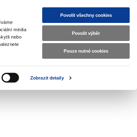
Povolit všechny cookies
žíváme
CZ
EN
ciální média
Základní
Povolit výběr
kytli nebo
informace
naleznete
o
Pouze nutné cookies
ahraničí a EU
Kontrola a regulace
Ministerstvu
Zobrazit
Zobrazit
submenu
submenu
financí
Zahraničí
Kontrola
a
a
v
Zobrazit detaily
EU
regulace
českém
znakovém
jazyce.