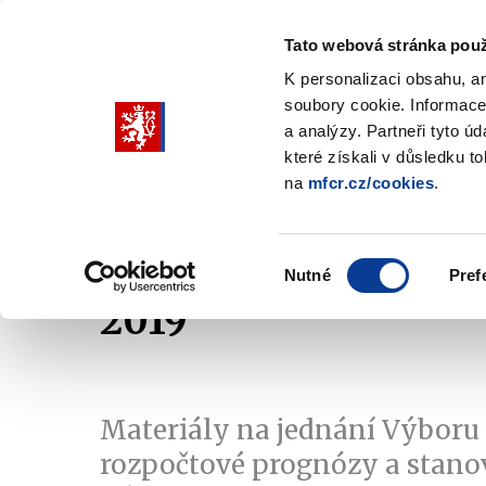
Tato webová stránka použ
K personalizaci obsahu, a
soubory cookie. Informace
Pohybujte
a analýzy. Partneři tyto ú
šipkami
které získali v důsledku t
na
mfcr.cz/cookies
.
nahoru
Ministerstvo
Rozpočtová politika
a
Zobrazit
Z
submenu
s
dolů
Ministerstvo
R
Výběr
p
Nutné
Pref
pro
souhlasu
2019
výběr
našeptaných
položek
Materiály na jednání Výboru
rozpočtové prognózy a stano