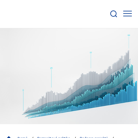
Zobrazit/skrýt
search
bar