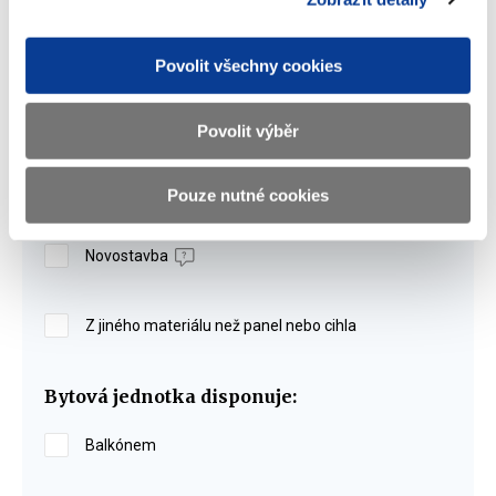
Povolit všechny cookies
Pokud neznáte podlahovou plochu, bude výpočet proveden
s mediánovou podlahovou plochou pro daný region a
Povolit výběr
velikostní kategorii.
Pouze nutné cookies
Bytový dům je:
Novostavba
Z jiného materiálu než panel nebo cihla
Bytová jednotka disponuje:
Balkónem