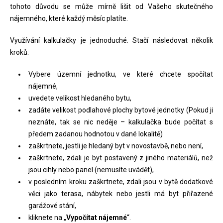
tohoto důvodu se může mírně lišit od Vašeho skutečného
nájemného, které každý měsíc platíte.
Využívání kalkulačky je jednoduché. Stačí následovat několik
kroků:
Vybere územní jednotku, ve které chcete spočítat
nájemné,
uvedete velikost hledaného bytu,
zadáte velikost podlahové plochy bytové jednotky (Pokud ji
neznáte, tak se nic neděje – kalkulačka bude počítat s
předem zadanou hodnotou v dané lokalitě)
zaškrtnete, jestli je hledaný byt v novostavbě, nebo není,
zaškrtnete, zdali je byt postavený z jiného materiálů, než
jsou cihly nebo panel (nemusíte uvádět),
v posledním kroku zaškrtnete, zdali jsou v bytě dodatkové
věci jako terasa, nábytek nebo jestli má byt přiřazené
garážové stání,
kliknete na „
Vypočítat nájemné
“.