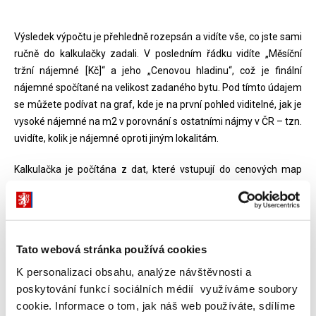
Výsledek výpočtu je přehledně rozepsán a vidíte vše, co jste sami
ručně do kalkulačky zadali. V posledním řádku vidíte „Měsíční
tržní nájemné [Kč]“ a jeho „Cenovou hladinu“, což je finální
nájemné spočítané na velikost zadaného bytu. Pod tímto údajem
se můžete podívat na graf, kde je na první pohled viditelné, jak je
vysoké nájemné na m2 v porovnání s ostatními nájmy v ČR – tzn.
uvidíte, kolik je nájemné oproti jiným lokalitám.
Kalkulačka je počítána z dat, které vstupují do cenových map
nájemného, které spravuje Ministerstvo financí, a které každé tři
měsíce aktualizuje na nejnovější hodnoty. Více o cenových
mapách se dozvíte zde:
Cenová mapa nájemního bydlení
.
Tato webová stránka používá cookies
Výstup představuje průměrnou hodnotu, kolem které se
podobné byty v této lokalitě nacházejí. Neslouží ke
K personalizaci obsahu, analýze návštěvnosti a
směrodatnému stanovování výše nájemného v podobných
poskytování funkcí sociálních médií využíváme soubory
bytech v dané lokalitě. Data z kalkulačky nemají sloužit k soudním
cookie. Informace o tom, jak náš web používáte, sdílíme