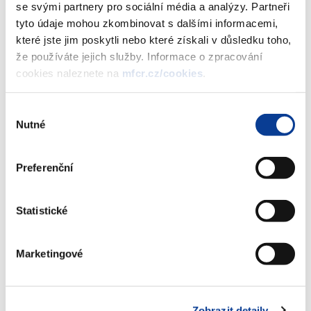
sporům, ani jiné podobné aplikaci. Jsou pouze informativním
se svými partnery pro sociální média a analýzy. Partneři
přehledem výše průměrného tržního nájemného v lokalitách.
tyto údaje mohou zkombinovat s dalšími informacemi,
které jste jim poskytli nebo které získali v důsledku toho,
že používáte jejich služby. Informace o zpracování
cookies naleznete na
mfcr.cz/cookies
.
Interaktivní kalkulačka
tržního nájemného
Výběr
Nutné
souhlasu
Územní jednotka:
Preferenční
- vyberte územní jednotku -
Statistické
Velikostní kategorie:
Marketingové
Podlahová plocha bytové jednotky
Zobrazit detaily