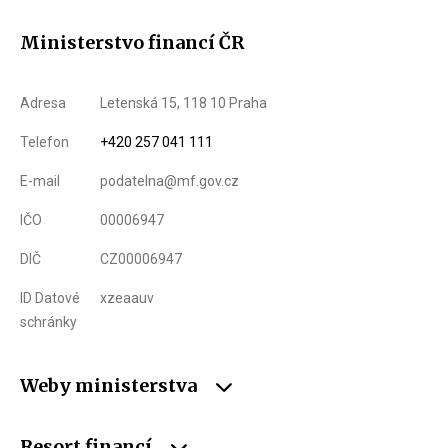
Ministerstvo financí ČR
Adresa
Letenská 15, 118 10 Praha
Telefon
+420 257 041 111
E-mail
podatelna@mf.gov.cz
IČO
00006947
DIČ
CZ00006947
ID Datové
xzeaauv
schránky
Weby ministerstva
Resort financí