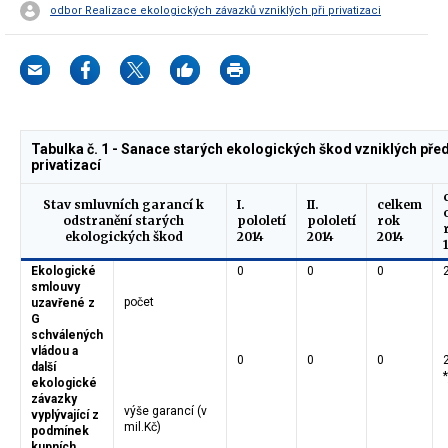
odbor Realizace ekologických závazků vzniklých při privatizaci
Tabulka č. 1 - Sanace starých ekologických škod vzniklých pře
privatizací
Stav smluvních garancí k
I.
II.
celkem
odstranění starých
pololetí
pololetí
rok
ekologických škod
2014
2014
2014
Ekologické
0
0
0
smlouvy
počet
uzavřené z
G
schválených
vládou a
0
0
0
další
*
ekologické
závazky
výše garancí (v
vyplývající z
mil.Kč)
podmínek
kupních