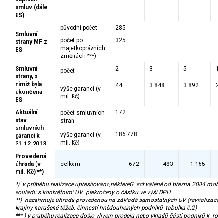
smluv (dále
ES)
původní počet
285
Smluvní
počet po
325
strany MF z
majetkoprávních
ES
změnách ***)
Smluvní
2
3
5
počet
strany, s
nimiž byla
44
3 848
3 892
výše garancí (v
ukončena
mil. Kč)
ES
Aktuální
172
počet smluvních
stav
stran
smluvních
186 778
výše garancí (v
garancí k
mil. Kč)
31.12.2013
Provedená
úhrada (v
celkem
672
483
1 155
mil. Kč) **)
*) v průběhu realizace upřesňováno,
některé
G schválené od března 2004 moh
souladu s konkrétními UV překročeny o částku ve výši DPH
**) nezahrnuje úhradu provedenou na základě samostatných UV (revitalizac
krajiny narušené těžeb. činností hnědouhelných podniků- tabulka č.2)
*** )
v průběhu realizace došlo vlivem prodejů nebo vkladů částí podniků k ro