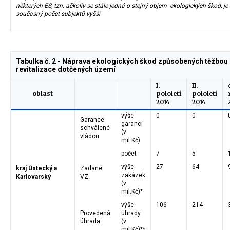
některých ES, tzn. ačkoliv se stále jedná o stejný objem ekologických škod, je
současný počet subjektů vyšší
Tabulka č. 2 - Náprava ekologických škod způsobených těžbou 
revitalizace dotčených území
I.
II.
oblast
pololetí
pololetí
2014
2014
výše
0
0
Garance
garancí
schválené
(v
vládou
mil.Kč)
počet
7
5
výše
27
64
kraj Ústecký a
Zadané
zakázek
Karlovarský
VZ
(v
mil.Kč)*
výše
106
214
Provedená
úhrady
úhrada
(v
mil.Kč)**