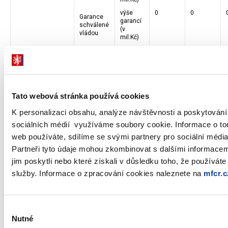
výše
0
0
Garance
garancí
schválené
(v
vládou
mil.Kč)
počet
14
15
kraj
výše
97
245
Zadané
Moravskoslezský
zakázek
VZ
a Jihomoravský
(v
mil.Kč)*
Tato webová stránka používá cookies
výše
1 115
795
Provedená
úhrady
K personalizaci obsahu, analýze návštěvnosti a poskytování
úhrada
(v
sociálních médií využíváme soubory cookie. Informace o to
mil.Kč)**
web používáte, sdílíme se svými partnery pro sociální média
výše
0
0
Garance
garancí
Partneři tyto údaje mohou zkombinovat s dalšími informacemi
schválené
(v
vládou
jim poskytli nebo které získali v důsledku toho, že používáte 
mil.Kč)
služby. Informace o zpracování cookies naleznete na
mfcr.c
počet
0
0
výše
0
0
Zadané
kladenský region
zakázek
VZ
(v
Výběr
mil.Kč)*
Nutné
souhlasu
výše
10
1