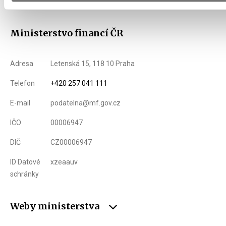
Ministerstvo financí ČR
Adresa
Letenská 15, 118 10 Praha
Telefon
+420 257 041 111
E-mail
podatelna@mf.gov.cz
IČO
00006947
DIČ
CZ00006947
ID Datové
xzeaauv
schránky
Weby ministerstva