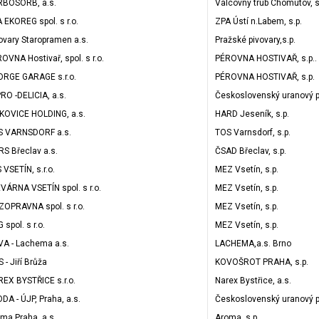
RBOSORB, a.s.
Válcovny trub Chomutov, s
 EKOREG spol. s r.o.
ZPA Ústí n.Labem, s.p.
ovary Staropramen a.s.
Pražské pivovary,s.p.
OVNA Hostivař, spol. s r.o.
PÉROVNA HOSTIVAŘ, s.p..
RGE GARAGE s.r.o.
PÉROVNA HOSTIVAŘ, s.p.
RO -DELICIA, a.s.
Československý uranový 
KOVICE HOLDING, a.s.
HARD Jeseník, s.p.
S VARNSDORF a.s.
TOS Varnsdorf, s.p.
S Břeclav a.s.
ČSAD Břeclav, s.p.
 VSETÍN, s.r.o.
MEZ Vsetín, s.p.
VÁRNA VSETÍN spol. s r.o.
MEZ Vsetín, s.p.
OPRAVNA spol. s r.o.
MEZ Vsetín, s.p.
 spol. s r.o.
MEZ Vsetín, s.p.
VA - Lachema a.s.
LACHEMA,a.s. Brno
 - Jiří Brůža
KOVOŠROT PRAHA, s.p.
EX BYSTŘICE s.r.o.
Narex Bystřice, a.s.
DA - ÚJP, Praha, a.s.
Československý uranový 
ma Praha, a.s.
Aroma, s.p.