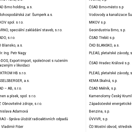
D Brno holding, a.s.
ČSAD Brno-město s.p
ohospodářská zař. Šumperk a.s.
Vodovody a kanalizace Š
OV spol. s r.o.
MIKOV s.p.
BRNO, speciální zakládání staveb, s.r.o.
Geoindustria Brno, s.p.
DO, s.r.o.
ČSAD Třebíč s.p.
 Blansko, a.s.
ČKD BLANSKO, a.s.
r. Ing. Petr Nagy
PLEAS, pletařské závody, s
-DOS, Export-Import, společnost s ručením
ČSAD Hradec Králové s.p.
zeným v likvidaci
KTROM HB s.r.o.
PLEAS, pletařské závody, s
SELSBERGER, a.s.
KEMA Skalná, s.p.
D – AB, s.r.o.
ČSAD Mělník, s.p.
en a písek, spol. s r.o.
Kamenolomy Český Krumlov
 Obnovitelné zdroje, s.r.o.
Západočeské energetické
nislava Adamová
Benzina, s.p.
AO - Správa úložišť radioaktivních odpadů
ÚVVVR, s.p.
. Vladimír Fišer
ČD Mostní obvod, středisk