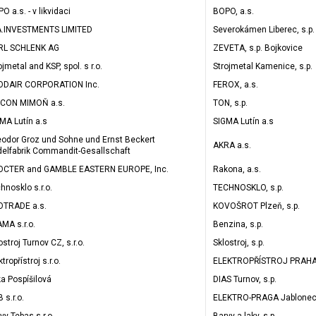
O a.s. - v likvidaci
BOPO, a.s.
A.INVESTMENTS LIMITED
Severokámen Liberec, s.p.
RL SCHLENK AG
ZEVETA, s.p. Bojkovice
ojmetal and KSP, spol. s r.o.
Strojmetal Kamenice, s.p.
ODAIR CORPORATION Inc.
FEROX, a.s.
LCON MIMOŇ a.s.
TON, s.p.
MA Lutín a.s
SIGMA Lutín a.s
odor Groz und Sohne und Ernst Beckert
AKRA a.s.
elfabrik Commandit-Gesallschaft
OCTER and GAMBLE EASTERN EUROPE, Inc.
Rakona, a.s.
hnosklo s.r.o.
TECHNOSKLO, s.p.
OTRADE a.s.
KOVOŠROT Plzeň, s.p.
MA s.r.o.
Benzina, s.p.
ostroj Turnov CZ, s.r.o.
Sklostroj, s.p.
ktropřístroj s.r.o.
ELEKTROPŘÍSTROJ PRAHA,
ka Pospíšilová
DIAS Turnov, s.p.
 s.r.o.
ELEKTRO-PRAGA Jablonec,