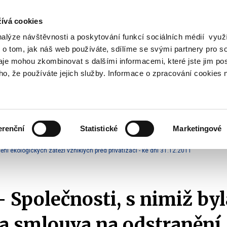
ívá cookies
nalýze návštěvnosti a poskytování funkcí sociálních médií vyu
Vyhledat
 o tom, jak náš web používáte, sdílíme se svými partnery pro so
daje mohou zkombinovat s dalšími informacemi, které jste jim pos
oho, že používáte jejich služby. Informace o zpracování cookies 
Finanční trh
Daně a účetnictví
Z
obrazit
Zobrazit
Zobrazit
ubmenu
submenu
submenu
ozpočtová
Finanční
Daně
olitika
trh
a
erenční
Statistické
Marketingové
účetnictví
zdrojů
Ekologické závazky státu
Společnosti s ekologickou smlouvou
ní ekologických zátěží vzniklých před privatizací - ke dni 31.12.2011
- Společnosti, s nimiž byl
a smlouva na odstranění