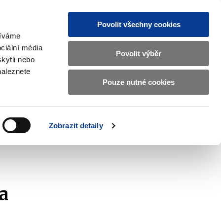
Povolit všechny cookies
žíváme
CZ
EN
ciální média
Základní
Povolit výběr
kytli nebo
informace
naleznete
o
Pouze nutné cookies
ahraničí a EU
Kontrola a regulace
Ministerstvu
Zobrazit
Zobrazit
submenu
submenu
financí
Zahraničí
Kontrola
a
a
v
Zobrazit detaily
EU
regulace
českém
znakovém
jazyce.
a