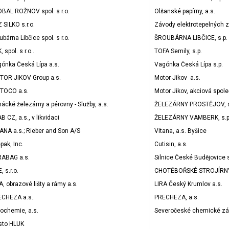
BAL ROŽNOV spol. s r.o.
Olšanské papírny, a.s.
 SILKO s.r.o.
Závody elektrotepelných z
ubárna Libčice spol. s r.o.
ŠROUBÁRNA LIBČICE, s.p.
, spol. s r.o..
TOFA Semily, s.p.
ónka Česká Lípa a.s.
Vagónka Česká Lípa s.p.
OR JIKOV Group a.s.
Motor Jikov a.s.
TOCO a.s.
Motor Jikov, akciová spol
ácké železárny a pérovny - Služby, a.s.
ŽELEZÁRNY PROSTĚJOV, s
B CZ, a.s., v likvidaci
ŽELEZÁRNY VAMBERK, s.p
ANA a.s.; Rieber and Son A/S
Vitana, a.s. Byšice
pak, Inc.
Cutisin, a.s.
RABAG a.s.
Silnice České Budějovice s
, s.r.o.
CHOTĚBOŘSKÉ STROJÍRNY,
A, obrazové lišty a rámy a.s.
LIRA Český Krumlov a.s.
CHEZA a.s..
PRECHEZA, a.s.
ochemie, a.s.
Severočeské chemické záv
sto HLUK