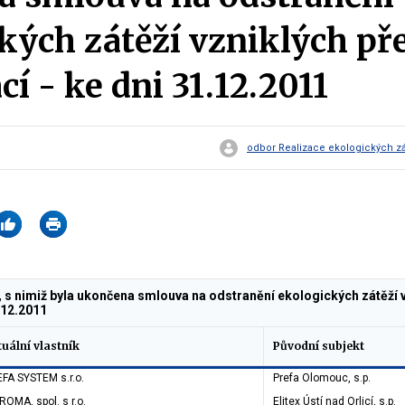
kých zátěží vzniklých př
cí - ke dni 31.12.2011
odbor Realizace ekologických záv
, s nimiž byla ukončena smlouva na odstranění ekologických zátěží 
1.12.2011
uální vlastník
Původní subjekt
FA SYSTEM s.r.o.
Prefa Olomouc, s.p.
ROMA, spol. s r.o.
Elitex Ústí nad Orlicí, s.p.