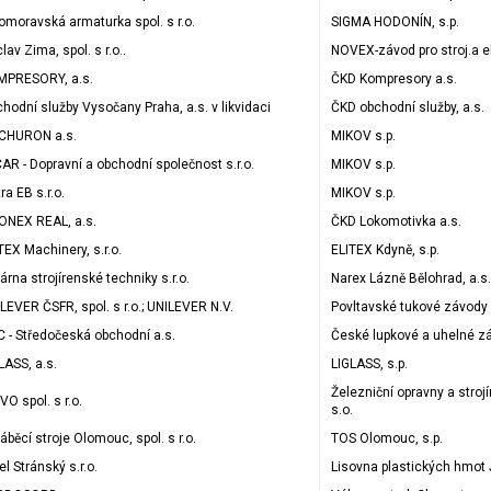
omoravská armaturka spol. s r.o.
SIGMA HODONÍN, s.p.
lav Zima, spol. s r.o..
NOVEX-závod pro stroj.a e
MPRESORY, a.s.
ČKD Kompresory a.s.
hodní služby Vysočany Praha, a.s. v likvidaci
ČKD obchodní služby, a.s.
 CHURON a.s.
MIKOV s.p.
AR - Dopravní a obchodní společnost s.r.o.
MIKOV s.p.
tra EB s.r.o.
MIKOV s.p.
NEX REAL, a.s.
ČKD Lokomotivka a.s.
TEX Machinery, s.r.o.
ELITEX Kdyně, s.p.
árna strojírenské techniky s.r.o.
Narex Lázně Bělohrad, a.s.
LEVER ČSFR, spol. s r.o.; UNILEVER N.V.
Povltavské tukové závody
 - Středočeská obchodní a.s.
České lupkové a uhelné z
LASS, a.s.
LIGLASS, s.p.
Železniční opravny a strojí
O spol. s r.o.
s.o.
áběcí stroje Olomouc, spol. s r.o.
TOS Olomouc, s.p.
el Stránský s.r.o.
Lisovna plastických hmot 