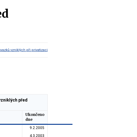
ed
azků vzniklých při privatizaci
vzniklých před
Ukončeno
dne
9.2.2005
4.3.2003