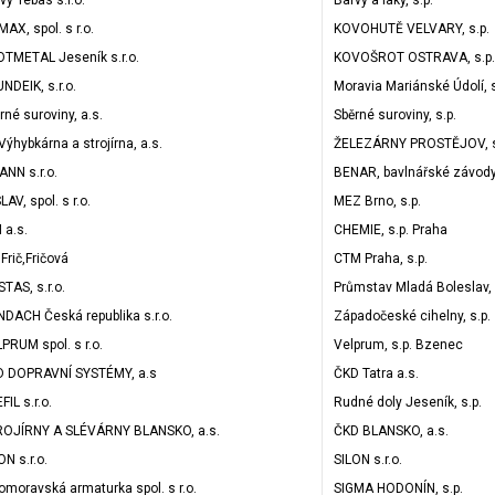
vy Tebas s.r.o.
Barvy a laky, s.p.
AX, spol. s r.o.
KOVOHUTĚ VELVARY, s.p.
TMETAL Jeseník s.r.o.
KOVOŠROT OSTRAVA, s.p.
NDEIK, s.r.o.
Moravia Mariánské Údolí, s
rné suroviny, a.s.
Sběrné suroviny, s.p.
Výhybkárna a strojírna, a.s.
ŽELEZÁRNY PROSTĚJOV, s
NN s.r.o.
BENAR, bavlnářské závody,
LAV, spol. s r.o.
MEZ Brno, s.p.
 a.s.
CHEMIE, s.p. Praha
.Frič,Fričová
CTM Praha, s.p.
TAS, s.r.o.
Průmstav Mladá Boleslav, 
DACH Česká republika s.r.o.
Západočeské cihelny, s.p.
PRUM spol. s r.o.
Velprum, s.p. Bzenec
D DOPRAVNÍ SYSTÉMY, a.s
ČKD Tatra a.s.
FIL s.r.o.
Rudné doly Jeseník, s.p.
ROJÍRNY A SLÉVÁRNY BLANSKO, a.s.
ČKD BLANSKO, a.s.
ON s.r.o.
SILON s.r.o.
omoravská armaturka spol. s r.o.
SIGMA HODONÍN, s.p.