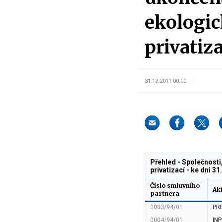
ekologic
privatiza
31.12.2011 00:00
Přehled - Společnosti
privatizací - ke dni 3
Číslo smluvního
Akt
partnera
0003/94/01
PRE
0004/94/01
INP