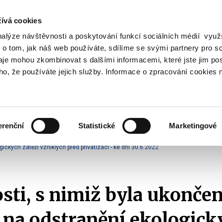
ívá cookies
nalýze návštěvnosti a poskytování funkcí sociálních médií vyu
Vyhledat
 o tom, jak náš web používáte, sdílíme se svými partnery pro so
daje mohou zkombinovat s dalšími informacemi, které jste jim pos
oho, že používáte jejich služby. Informace o zpracování cookies 
Finanční trh
Daně a účetnictví
Z
obrazit
Zobrazit
Zobrazit
ubmenu
submenu
submenu
ozpočtová
Finanční
Daně
olitika
trh
a
erenční
Statistické
Marketingové
účetnictví
zdrojů
Ekologické závazky státu
Společnosti s ekologickou smlouvou
ckých zátěží vzniklých před privatizací - ke dni 30.6.2022
sti, s nimiž byla ukonče
na odstranění ekologick