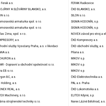
 Ferak a.s.
FERAK Raškovice
OJÍRNY A SLÉVÁRNY BLANSKO, a.s.
ČKD BLANSKO, a.s.
N s.r.o.
SILON s.r.o.
omoravská armaturka spol. s r.o.
SIGMA HODONÍN, s.p.
omoravská armaturka spol. s r.o.
SIGMA HODONÍN, s.p.
av Zima, spol. s r.o..
NOVEX-závod pro stroj.a el
PRESORY, a.s.
ČKD Kompresory a.s.
hodní služby Vysočany Praha, a.s. v likvidaci
ČKD obchodní služby, a.s.
ANA a.s.
Pilana a.s.
 CHURON a.s.
MIKOV s.p.
AR - Dopravní a obchodní společnost s.r.o.
MIKOV s.p.
ra EB s.r.o.
MIKOV s.p.
ygon BC, a.s.
ČKD Elektrotechnika a.s.
 Holding, a.s.
PAL a.s. Praha
NEX REAL, a.s.
ČKD Lokomotivka a.s.
TEX Machinery, s.r.o.
ELITEX Kdyně, s.p.
árna strojírenské techniky s.r.o.
Narex Lázně Bělohrad, a.s.