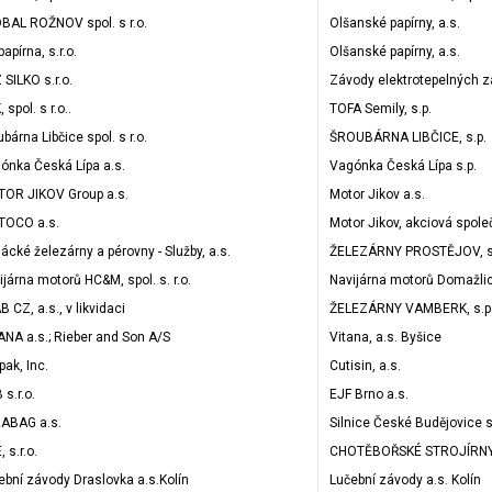
BAL ROŽNOV spol. s r.o.
Olšanské papírny, a.s.
apírna, s.r.o.
Olšanské papírny, a.s.
 SILKO s.r.o.
Závody elektrotepelných z
 spol. s r.o..
TOFA Semily, s.p.
bárna Libčice spol. s r.o.
ŠROUBÁRNA LIBČICE, s.p.
ónka Česká Lípa a.s.
Vagónka Česká Lípa s.p.
OR JIKOV Group a.s.
Motor Jikov a.s.
OCO a.s.
Motor Jikov, akciová spole
ácké železárny a pérovny - Služby, a.s.
ŽELEZÁRNY PROSTĚJOV, s
ijárna motorů HC&M, spol. s. r.o.
Navijárna motorů Domažlice
 CZ, a.s., v likvidaci
ŽELEZÁRNY VAMBERK, s.p
ANA a.s.; Rieber and Son A/S
Vitana, a.s. Byšice
pak, Inc.
Cutisin, a.s.
 s.r.o.
EJF Brno a.s.
ABAG a.s.
Silnice České Budějovice s
 s.r.o.
CHOTĚBOŘSKÉ STROJÍRNY,
ební závody Draslovka a.s.Kolín
Lučební závody a.s. Kolín