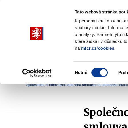
Tato webová stránka použ
K personalizaci obsahu, a
soubory cookie. Informace
Pohybujte
a analýzy. Partneři tyto ú
šipkami
které získali v důsledku t
na
mfcr.cz/cookies
.
nahoru
Ministerstvo
Rozpočtová politika
a
Zobrazit
Z
submenu
s
dolů
Ministerstvo
R
Výběr
p
Nutné
Pref
pro
souhlasu
Domů
Rozpočtová politika
Podpora z národních 
výběr
Společnosti, s nimiž byla ukončena smlouva na odstranění ekologi
našeptaných
položek
Společno
smlouva 