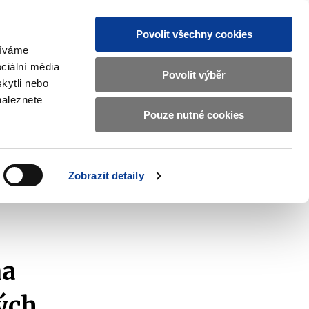
Povolit všechny cookies
žíváme
CZ
EN
ciální média
Základní
Povolit výběr
kytli nebo
informace
naleznete
o
Pouze nutné cookies
ahraničí a EU
Kontrola a regulace
Ministerstvu
Zobrazit
Zobrazit
submenu
submenu
financí
Zahraničí
Kontrola
a
a
v
Zobrazit detaily
EU
regulace
českém
znakovém
jazyce.
na
ých