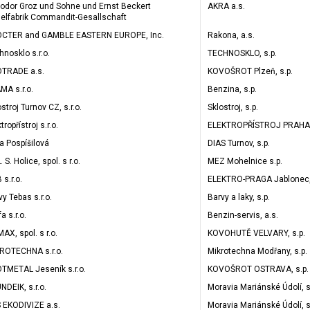
odor Groz und Sohne und Ernst Beckert
AKRA a.s.
elfabrik Commandit-Gesallschaft
CTER and GAMBLE EASTERN EUROPE, Inc.
Rakona, a.s.
hnosklo s.r.o.
TECHNOSKLO, s.p.
TRADE a.s.
KOVOŠROT Plzeň, s.p.
MA s.r.o.
Benzina, s.p.
stroj Turnov CZ, s.r.o.
Sklostroj, s.p.
tropřístroj s.r.o.
ELEKTROPŘÍSTROJ PRAHA, 
ka Pospíšilová
DIAS Turnov, s.p.
. S. Holice, spol. s r.o.
MEZ Mohelnice s.p.
 s.r.o.
ELEKTRO-PRAGA Jablonec, 
vy Tebas s.r.o.
Barvy a laky, s.p.
a s.r.o.
Benzin-servis, a.s.
AX, spol. s r.o.
KOVOHUTĚ VELVARY, s.p.
ROTECHNA s.r.o.
Mikrotechna Modřany, s.p.
TMETAL Jeseník s.r.o.
KOVOŠROT OSTRAVA, s.p.
NDEIK, s.r.o.
Moravia Mariánské Údolí, s
 EKODIVIZE a.s.
Moravia Mariánské Údolí, s