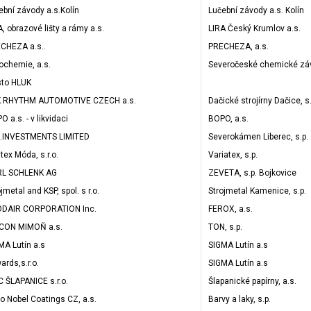
ební závody a.s.Kolín
Lučební závody a.s. Kolín
A, obrazové lišty a rámy a.s.
LIRA Český Krumlov a.s.
CHEZA a.s..
PRECHEZA, a.s.
ochemie, a.s.
Severočeské chemické záv
to HLUK
 RHYTHM AUTOMOTIVE CZECH a.s.
Dačické strojírny Dačice, s.
 a.s. - v likvidaci
BOPO, a.s.
.INVESTMENTS LIMITED
Severokámen Liberec, s.p.
tex Móda, s.r.o.
Variatex, s.p.
L SCHLENK AG
ZEVETA, s.p. Bojkovice
jmetal and KSP, spol. s r.o.
Strojmetal Kamenice, s.p.
DAIR CORPORATION Inc.
FEROX, a.s.
CON MIMOŇ a.s.
TON, s.p.
MA Lutín a.s
SIGMA Lutín a.s
ards,s.r.o.
SIGMA Lutín a.s
C ŠLAPANICE s.r.o.
Šlapanické papírny, a.s.
o Nobel Coatings CZ, a.s.
Barvy a laky, s.p.