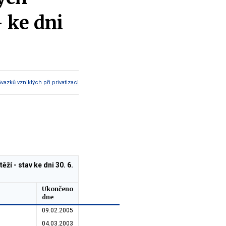
- ke dni
azků vzniklých při privatizaci
í - stav ke dni 30. 6.
Ukončeno
dne
09.02.2005
04.03.2003