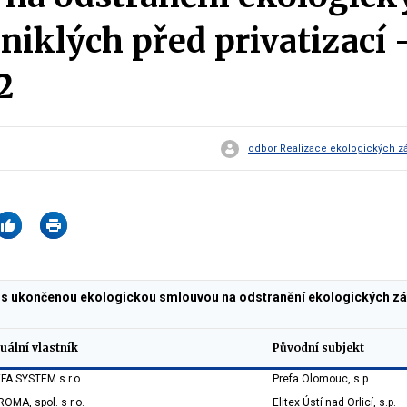
zniklých před privatizací 
2
odbor Realizace ekologických záv
 s ukončenou ekologickou smlouvou na odstranění ekologických zátěž
uální vlastník
Původní subjekt
FA SYSTEM s.r.o.
Prefa Olomouc, s.p.
ROMA, spol. s r.o.
Elitex Ústí nad Orlicí, s.p.