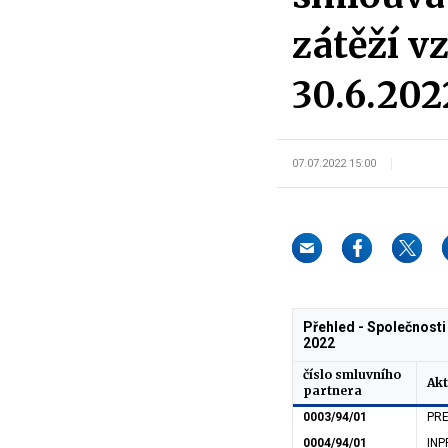
zátěží v
30.6.202
07.07.2022 15:00
Přehled - Společnosti
2022
číslo smluvního
Akt
partnera
0003/94/01
PRE
0004/94/01
INP