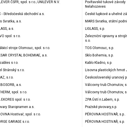
LEVER ČSFR, spol. s r.o.; UNILEVER N.V.
Povltavské tukové závody
Nelahozeves
 - Středočeská obchodní a.s.
České lupkové a uhelné zá
s Svratka, a.s.
MARS Svratka, státní podn
LASS, a.s.
LIGLASS, s.p.
O spol. s r.o.
Železniční opravny a strojí
s.o.
áběcí stroje Olomouc, spol. s r.o.
TOS Olomouc, s.p.
SAR CRYSTAL BOHEMIAE, a.s.
Sklo Bohemia, s.p.
cables s r.o.
Kablo Kladno, s.p.
l Stránský s.r.o.
Lisovna plastických hmot J
AZ, s.r.o.
Československý uranový p
BOSORB, a.s.
Válcovny trub Chomutov, s.
HERM, spol. s r.o.
Válcovny trub Chomutov, s.
 EKOREG spol. s r.o.
ZPA Ústí n.Labem, s.p.
ovary Staropramen a.s.
Pražské pivovary,s.p.
OVNA Hostivař, spol. s r.o.
PÉROVNA HOSTIVAŘ, s.p..
RGE GARAGE s.r.o.
PÉROVNA HOSTIVAŘ, s.p.