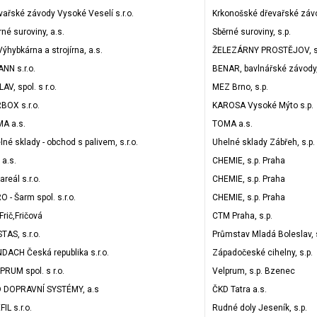
vařské závody Vysoké Veselí s.r.o.
Krkonošské dřevařské závo
rné suroviny, a.s.
Sběrné suroviny, s.p.
Výhybkárna a strojírna, a.s.
ŽELEZÁRNY PROSTĚJOV, s
NN s.r.o.
BENAR, bavlnářské závody,
AV, spol. s r.o.
MEZ Brno, s.p.
BOX s.r.o.
KAROSA Vysoké Mýto s.p.
A a.s.
TOMA a.s.
lné sklady - obchod s palivem, s.r.o.
Uhelné sklady Zábřeh, s.p.
 a.s.
CHEMIE, s.p. Praha
reál s.r.o.
CHEMIE, s.p. Praha
O - Šarm spol. s.r.o.
CHEMIE, s.p. Praha
Frič,Fričová
CTM Praha, s.p.
TAS, s.r.o.
Průmstav Mladá Boleslav, s
DACH Česká republika s.r.o.
Západočeské cihelny, s.p.
PRUM spol. s r.o.
Velprum, s.p. Bzenec
 DOPRAVNÍ SYSTÉMY, a.s
ČKD Tatra a.s.
IL s.r.o.
Rudné doly Jeseník, s.p.