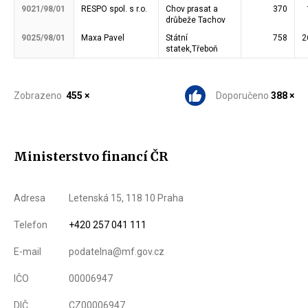
9021/98/01
RESPO spol. s r.o.
Chov prasat a
370
drůbeže Tachov
9025/98/01
Maxa Pavel
Státní
758
2
statek,Třeboň
Zobrazeno
455 ×
Doporučeno
388 ×
Ministerstvo financí ČR
Adresa
Letenská 15, 118 10 Praha
Telefon
+420 257 041 111
E-mail
podatelna@mf.gov.cz
IČO
00006947
DIČ
CZ00006947