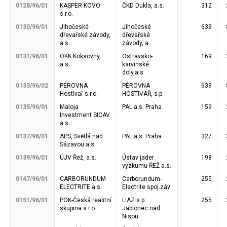
0128/96/01
KASPER KOVO
ČKD Dukla, a.s.
312
s.r.o.
0130/96/01
Jihočeské
Jihočeské
639
dřevařské závody,
dřevařské
a.s.
závody, a.
0131/96/01
OKK Koksovny,
Ostravsko-
169
a.s.
karvinské
doly,a.s.
0133/96/02
PÉROVNA
PÉROVNA
639
Hostivař s.r.o.
HOSTIVAŘ, s.p.
0135/96/01
Maloja
PAL a.s. Praha
159
Investment SICAV
a.s.
0137/96/01
APS, Světlá nad
PAL a.s. Praha
327
Sázavou a.s.
0139/96/01
ÚJV Řež, a.s.
Ústav jader.
198
výzkumu ŘEŽ a.s.
0147/96/01
CARBORUNDUM
Carborundum-
255
ELECTRITE a.s.
Electrite spoj.záv
0151/96/01
POK-Česká realitní
LIAZ s.p.
255
skupina s.r.o.
Jablonec nad
Nisou