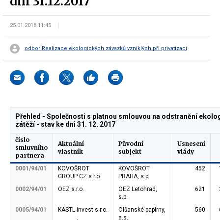
dni 31.12.2017
25.01.2018 11:45
odbor Realizace ekologických závazků vzniklých při privatizaci
Přehled - Společnosti s platnou smlouvou na odstranění ekolo
zátěží - stav ke dni 31. 12. 2017
číslo
Aktuální
Původní
Usnesení
smluvního
vlastník
subjekt
vlády
partnera
0001/94/01
KOVOŠROT
KOVOŠROT
452
GROUP CZ s.r.o.
PRAHA, s.p.
0002/94/01
OEZ s.r.o.
OEZ Letohrad,
621
s.p.
0005/94/01
KASTL Invest s.r.o.
Olšanské papírny,
560
a.s.