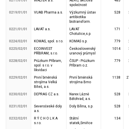
0211/01/01
WALTER a.s.
AERO, akciová
485
společnost
0219/01/01
VUAB Pharma a.s.
Výzkumný ústav
528
antibiotika
biotransform.
0221/01/01
LAVAT a.s.
LAVAT
171
Chotutice,s.p.
0224/02/01
KOMAS, spol. s r.o.
KOMAS s.p.
779
0225/02/01
ECOINVEST
Československý
1014
PŘÍBRAM, s.r.o.
uranový průmysl
0228/02/01
Průzkum Příbram,
ČSUP - Průzkum
779
spol. s r.o. v
Příbram o.z.
likvidaci
0229/02/01
První brněnská
První brněnská
1138
2
strojírna Velká
strojírna Brno
Bíteš, a.s.
0230/02/01
DEPRAG CZ a.s.
Narex Lázně
528
Bělohrad, a.s.
0231/02/01
Severočeské doly
Doly Bílina, s.p.
528
a.s.
0232/02/01
R Ý C H O L K A
Státní
134
s.r.o.
statek,Smiřice