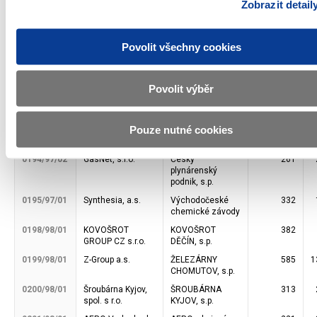
Zobrazit detail
závody
0190/97/01
ČEZ Distribuce,
Východočeské
261
a.s.
energ. závody
Povolit všechny cookies
0190/97/02
ČEZ Korporátní
Východočeské
261
služby, s.r.o.
energ. závody
Povolit výběr
0193/97/01
DIAMO, státní
Ostramo Ostrava,
626
podnik
s.p.
0194/97/01
innogy Energie,
Český
261
Pouze nutné cookies
s.r.o.
plynárenský
podnik, s.p.
0194/97/02
GasNet, s.r.o.
Český
261
plynárenský
podnik, s.p.
0195/97/01
Synthesia, a.s.
Východočeské
332
chemické závody
0198/98/01
KOVOŠROT
KOVOŠROT
382
GROUP CZ s.r.o.
DĚČÍN, s.p.
0199/98/01
Z-Group a.s.
ŽELEZÁRNY
585
1
CHOMUTOV, s.p.
0200/98/01
Šroubárna Kyjov,
ŠROUBÁRNA
313
spol. s r.o.
KYJOV, s.p.