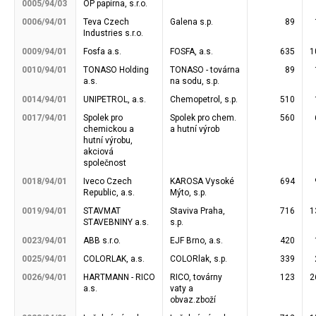
0005/94/03
OP papírna, s.r.o.
0006/94/01
Teva Czech
Galena s.p.
89
Industries s.r.o.
0009/94/01
Fosfa a.s.
FOSFA, a.s.
635
1
0010/94/01
TONASO Holding
TONASO - továrna
89
a.s.
na sodu, s.p.
0014/94/01
UNIPETROL, a.s.
Chemopetrol, s.p.
510
0017/94/01
Spolek pro
Spolek pro chem.
560
chemickou a
a hutní výrob
hutní výrobu,
akciová
společnost
0018/94/01
Iveco Czech
KAROSA Vysoké
694
Republic, a.s.
Mýto, s.p.
0019/94/01
STAVMAT
Staviva Praha,
716
1
STAVEBNINY a.s.
s.p.
0023/94/01
ABB s.r.o.
EJF Brno, a.s.
420
0025/94/01
COLORLAK, a.s.
COLORlak, s.p.
339
0026/94/01
HARTMANN - RICO
RICO, továrny
123
2
a.s.
vaty a
obvaz.zboží