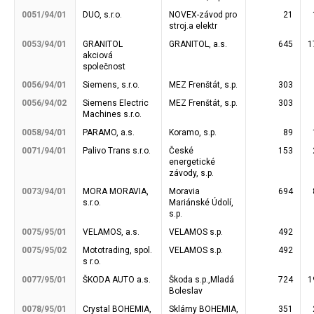
0051/94/01
DUO, s.r.o.
NOVEX-závod pro
21
stroj.a elektr
0053/94/01
GRANITOL
GRANITOL, a.s.
645
1
akciová
společnost
0056/94/01
Siemens, s.r.o.
MEZ Frenštát, s.p.
303
0056/94/02
Siemens Electric
MEZ Frenštát, s.p.
303
Machines s.r.o.
0058/94/01
PARAMO, a.s.
Koramo, s.p.
89
0071/94/01
Palivo Trans s.r.o.
České
153
energetické
závody, s.p.
0073/94/01
MORA MORAVIA,
Moravia
694
s.r.o.
Mariánské Údolí,
s.p.
0075/95/01
VELAMOS, a.s.
VELAMOS s.p.
492
0075/95/02
Mototrading, spol.
VELAMOS s.p.
492
s r.o.
0077/95/01
ŠKODA AUTO a.s.
Škoda s.p.,Mladá
724
1
Boleslav
0078/95/01
Crystal BOHEMIA,
Sklárny BOHEMIA,
351