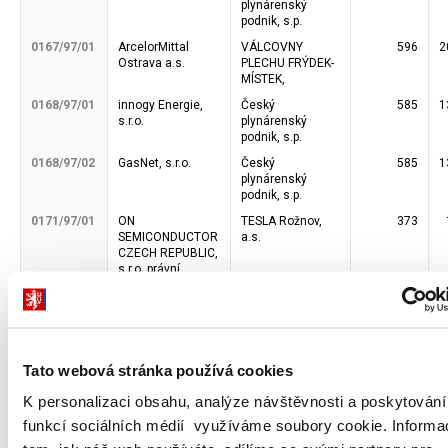
plynárenský
podnik, s.p.
0167/97/01
ArcelorMittal
VÁLCOVNY
596
2
Ostrava a.s.
PLECHU FRÝDEK-
MÍSTEK,
0168/97/01
innogy Energie,
Český
585
1
s.r.o.
plynárenský
podnik, s.p.
0168/97/02
GasNet, s.r.o.
Český
585
1
plynárenský
podnik, s.p.
0171/97/01
ON
TESLA Rožnov,
373
SEMICONDUCTOR
a.s.
CZECH REPUBLIC,
s.r.o.,právní
nástupce
0177/97/01
NAREX Ždánice,
Narex Ždánice,
585
1
spol. s r.o.
a.s.
0178/97/01
Festool a.s.
Narex Česká Lípa,
585
1
Tato webová stránka používá cookies
a.s.
0180/97/01
PRIMAGAS s.r.o.
Český
59
K personalizaci obsahu, analýze návštěvnosti a poskytování
plynárenský
funkcí sociálních médií využíváme soubory cookie. Informa
podnik, s.p.