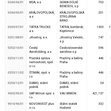
0244/04/01
MSA, a.s.
SIGMA DOLNÍ
703
BENEŠOV, s.p.
0246/05/01
KRÁLOVOPOLSKÁ,
KRÁLOVOPOLSKÁ
201
a.s.
STROJÍRNA
BRNO
0249/07/01
TATRA TRUCKS
TATRA, kombinát,
1303
1
a.s.
Kopřivnice
0251/08/01
Jihostroj, a.s.
Jihostroj Velešín,
747
s.p.
0252/10/01
Český
Československé
596
Aeroholding, a.s.
aerolinie s.p.
0253/11/01
Pražská správa
Pražírny a balírny
446
nemovitostí, spol.
Praha
s r.o.
0253/11/02
ŠTIMÁK, spol. s
Pražírny a balírny
446
r.o.
Praha
0254/12/01
DIAMO, státní
DIAMO, státní
34
podnik
podnik
9003/95/01
SAP Mimoň spol. s
VAU MIMON
421,137
r.o.
9014/96/01
NOVOINVEST plus
Státní statek
332
s r.o.
Hodonín