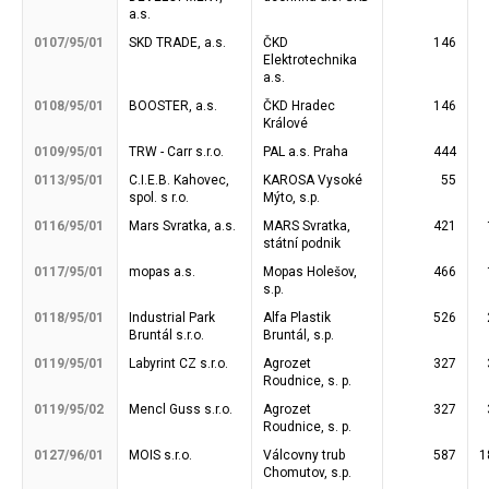
a.s.
0107/95/01
SKD TRADE, a.s.
ČKD
146
Elektrotechnika
a.s.
0108/95/01
BOOSTER, a.s.
ČKD Hradec
146
Králové
0109/95/01
TRW - Carr s.r.o.
PAL a.s. Praha
444
0113/95/01
C.I.E.B. Kahovec,
KAROSA Vysoké
55
spol. s r.o.
Mýto, s.p.
0116/95/01
Mars Svratka, a.s.
MARS Svratka,
421
státní podnik
0117/95/01
mopas a.s.
Mopas Holešov,
466
s.p.
0118/95/01
Industrial Park
Alfa Plastik
526
Bruntál s.r.o.
Bruntál, s.p.
0119/95/01
Labyrint CZ s.r.o.
Agrozet
327
Roudnice, s. p.
0119/95/02
Mencl Guss s.r.o.
Agrozet
327
Roudnice, s. p.
0127/96/01
MOIS s.r.o.
Válcovny trub
587
1
Chomutov, s.p.