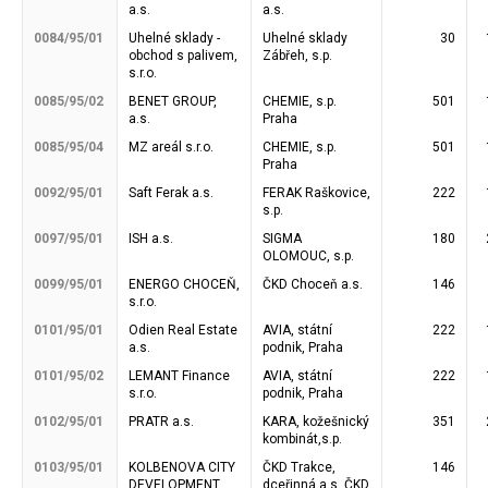
a.s.
a.s.
0084/95/01
Uhelné sklady -
Uhelné sklady
30
obchod s palivem,
Zábřeh, s.p.
s.r.o.
0085/95/02
BENET GROUP,
CHEMIE, s.p.
501
a.s.
Praha
0085/95/04
MZ areál s.r.o.
CHEMIE, s.p.
501
Praha
0092/95/01
Saft Ferak a.s.
FERAK Raškovice,
222
s.p.
0097/95/01
ISH a.s.
SIGMA
180
OLOMOUC, s.p.
0099/95/01
ENERGO CHOCEŇ,
ČKD Choceň a.s.
146
s.r.o.
0101/95/01
Odien Real Estate
AVIA, státní
222
a.s.
podnik, Praha
0101/95/02
LEMANT Finance
AVIA, státní
222
s.r.o.
podnik, Praha
0102/95/01
PRATR a.s.
KARA, kožešnický
351
kombinát,s.p.
0103/95/01
KOLBENOVA CITY
ČKD Trakce,
146
DEVELOPMENT,
dceřinná a.s. ČKD