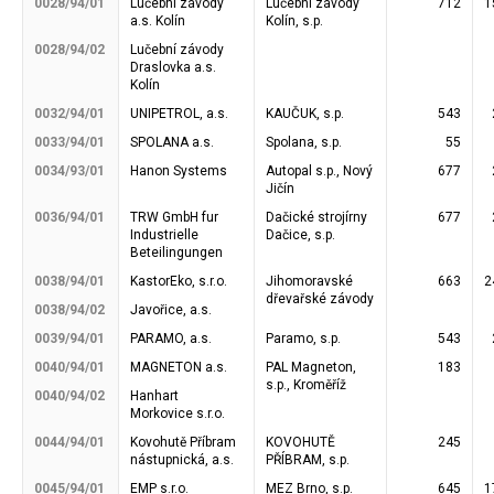
0028/94/01
Lučební závody
Lučební závody
712
1
a.s. Kolín
Kolín, s.p.
0028/94/02
Lučební závody
Draslovka a.s.
Kolín
0032/94/01
UNIPETROL, a.s.
KAUČUK, s.p.
543
0033/94/01
SPOLANA a.s.
Spolana, s.p.
55
0034/93/01
Hanon Systems
Autopal s.p., Nový
677
Jičín
0036/94/01
TRW GmbH fur
Dačické strojírny
677
Industrielle
Dačice, s.p.
Beteilingungen
0038/94/01
KastorEko, s.r.o.
Jihomoravské
663
2
dřevařské závody
0038/94/02
Javořice, a.s.
0039/94/01
PARAMO, a.s.
Paramo, s.p.
543
0040/94/01
MAGNETON a.s.
PAL Magneton,
183
s.p., Kroměříž
0040/94/02
Hanhart
Morkovice s.r.o.
0044/94/01
Kovohutě Příbram
KOVOHUTĚ
245
nástupnická, a.s.
PŘÍBRAM, s.p.
0045/94/01
EMP s.r.o.
MEZ Brno, s.p.
645
1