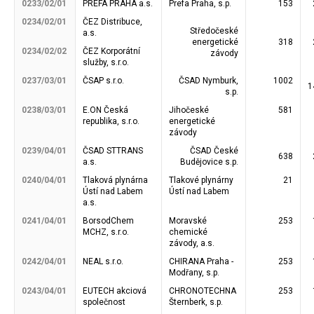
0233/02/01
PREFA PRAHA a.s.
Prefa Praha, s.p.
153
0234/02/01
ČEZ Distribuce,
Středočeské
a.s.
energetické
318
0234/02/02
ČEZ Korporátní
závody
služby, s.r.o.
0237/03/01
ČSAP s.r.o.
ČSAD Nymburk,
1002
1
s.p.
0238/03/01
E.ON Česká
Jihočeské
581
republika, s.r.o.
energetické
závody
0239/04/01
ČSAD STTRANS
ČSAD České
638
a.s.
Budějovice s.p.
0240/04/01
Tlaková plynárna
Tlakové plynárny
21
Ústí nad Labem
Ústí nad Labem
a.s.
0241/04/01
BorsodChem
Moravské
253
MCHZ, s.r.o.
chemické
závody, a.s.
0242/04/01
NEAL s.r.o.
CHIRANA Praha -
253
Modřany, s.p.
0243/04/01
EUTECH akciová
CHRONOTECHNA
253
společnost
Šternberk, s.p.