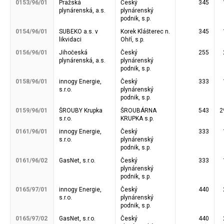
0153/96/01
Pražská
Český
345
plynárenská, a.s.
plynárenský
podnik, s.p.
0154/96/01
SUBEKO a.s. v
Korek Klášterec n.
345
likvidaci
Ohří, s.p.
0156/96/01
Jihočeská
Český
255
plynárenská, a.s.
plynárenský
podnik, s.p.
0158/96/01
innogy Energie,
Český
333
s.r.o.
plynárenský
podnik, s.p.
0159/96/01
ŠROUBY Krupka
ŠROUBÁRNA
543
2
s.r.o.
KRUPKA s.p.
0161/96/01
innogy Energie,
Český
333
s.r.o.
plynárenský
podnik, s.p.
0161/96/02
GasNet, s.r.o.
Český
333
plynárenský
podnik, s.p.
0165/97/01
innogy Energie,
Český
440
s.r.o.
plynárenský
podnik, s.p.
0165/97/02
GasNet, s.r.o.
Český
440