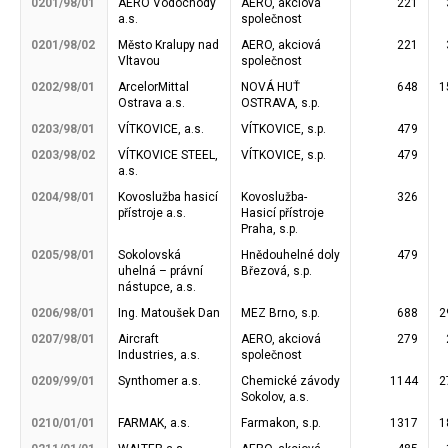
0201/98/01
AERO Vodochody
AERO, akciová
221
a.s.
společnost
0201/98/02
Město Kralupy nad
AERO, akciová
221
Vltavou
společnost
0202/98/01
ArcelorMittal
NOVÁ HUŤ
648
1
Ostrava a.s.
OSTRAVA, s.p.
0203/98/01
VÍTKOVICE, a.s.
VÍTKOVICE, s.p.
479
0203/98/02
VÍTKOVICE STEEL,
VÍTKOVICE, s.p.
479
a.s.
0204/98/01
Kovoslužba hasicí
Kovoslužba-
326
přístroje a.s.
Hasicí přístroje
Praha, s.p.
0205/98/01
Sokolovská
Hnědouhelné doly
479
uhelná – právní
Březová, s.p.
nástupce, a.s.
0206/98/01
Ing. Matoušek Dan
MEZ Brno, s.p.
688
2
0207/98/01
Aircraft
AERO, akciová
279
Industries, a.s.
společnost
0209/99/01
Synthomer a.s.
Chemické závody
1144
2
Sokolov, a.s.
0210/01/01
FARMAK, a.s.
Farmakon, s.p.
1317
1