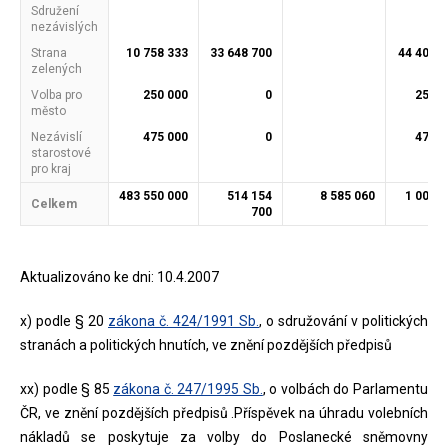
Sdružení
nezávislých
Strana
10 758 333
33 648 700
44 407 0
zelených
Volba pro
250 000
0
250 0
město
Nezávislí
475 000
0
475 0
starostové
pro kraj
483 550 000
514 154
8 585 060
1 006 2
Celkem
700
7
Aktualizováno ke dni: 10.4.2007
x) podle § 20
zákona č. 424/1991 Sb.
, o sdružování v politických
stranách a politických hnutích, ve znění pozdějších předpisů
xx) podle § 85
zákona č. 247/1995 Sb.
, o volbách do Parlamentu
ČR, ve znění pozdějších předpisů .Příspěvek na úhradu volebních
nákladů se poskytuje za volby do Poslanecké sněmovny