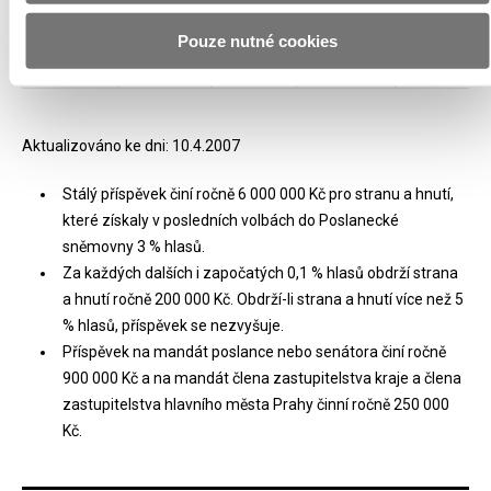
starostové
pro kraj
Pouze nutné cookies
Celkem
45 000 000
3 308 333
180 000 000
71 700 000
Aktualizováno ke dni: 10.4.2007
Stálý příspěvek činí ročně 6 000 000 Kč pro stranu a hnutí,
které získaly v posledních volbách do Poslanecké
sněmovny 3 % hlasů.
Za každých dalších i započatých 0,1 % hlasů obdrží strana
a hnutí ročně 200 000 Kč. Obdrží-li strana a hnutí více než 5
% hlasů, příspěvek se nezvyšuje.
Příspěvek na mandát poslance nebo senátora činí ročně
900 000 Kč a na mandát člena zastupitelstva kraje a člena
zastupitelstva hlavního města Prahy činní ročně 250 000
Kč.