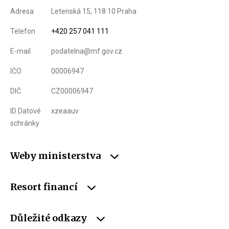
Adresa
Letenská 15, 118 10 Praha
Telefon
+420 257 041 111
E-mail
podatelna@mf.gov.cz
IČO
00006947
DIČ
CZ00006947
ID Datové
xzeaauv
schránky
Weby ministerstva
Resort financí
Důležité odkazy