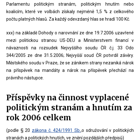
Parlamentu politickým stranám, politickým hnutím nebo
koalicím, které ve volbách získaly nejméně 1,5 % z celkového
počtu platných hlasů. Za každý odevzdaný hlas se hradí 100 Kč.
xxx) na základě Dohody o narovnání ze dne 19.7.2006 uzavřené
mezi politickou stranou US-DEU a Ministerstvem financí v
návaznosti na rozsudek Nejvyššího soudu ČR č.j. 33 Odo
344/2005 ze dne 31.5.2006; Nejvyšší soud ČR potvrdil závěry.
Městského soudu v Praze, že se zánikem strany nezaniká nárok
na příspěvek na mandáty a nárok na příspěvek přechází na
právního nástupce.
Příspěvky na činnost vyplacené
politickým stranám a hnutím za
rok 2006 celkem
(podle § 20
zákona č. 424/1991 Sb.
,o sdružování v politických
stranách a politických hnutích, ve znění pozdějších předpisů)