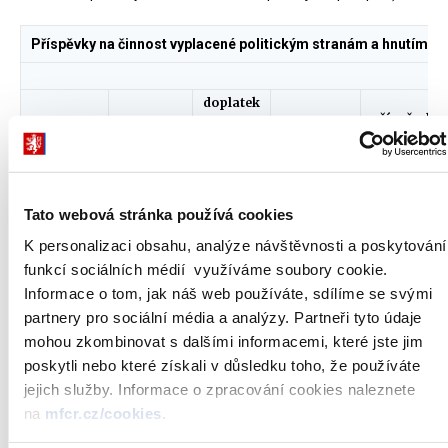
Příspěvky na činnost vyplacené politickým stranám a hnutím z
doplatek
za
příspěvek
příspěvek
stálý
červen -
na
Název
na mandát
příspěvek
měsíc
mandát
poslanci
voleb do
senátoři
PSP
10 000 000
300 000
64 800 000
7 425 000
Tato webová stránka používá cookies
ČSSD
K personalizaci obsahu, analýze návštěvnosti a poskytování
10 000 000
1 725 000
62 550 000
33 525 000
ODS
funkcí sociálních médií využíváme soubory cookie.
Informace o tom, jak náš web používáte, sdílíme se svými
KDU - ČSL
7 500 000
15 750 000
11 700 000
partnery pro sociální média a analýzy. Partneři tyto údaje
KSČM
10 000 000
30 150 000
1 800 000
mohou zkombinovat s dalšími informacemi, které jste jim
US-DEU
2 500 000
4 050 000
7 050 000
poskytli nebo které získali v důsledku toho, že používáte
ODA
0
0
750 000
jejich služby. Informace o zpracování cookies naleznete
SNK
0
0
2 700 000
na
mfcr.cz/cookies
.
Evropští
demokraté