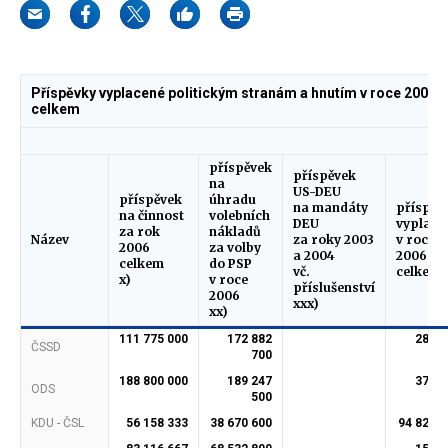
Příspěvky vyplacené politickým stranám a hnutím v roce 2006
celkem
v 
příspěvek
příspěvek
na
US-DEU
příspěvek
úhradu
na mandáty
příspěv
na činnost
volebních
DEU
vyplace
za rok
nákladů
Název
za roky 2003
v roce
2006
za volby
a 2004
2006
celkem
do PSP
vč.
celkem
x)
v roce
příslušenství
2006
xxx)
xx)
111 775 000
172 882
284 6
ČSSD
700
7
188 800 000
189 247
378 0
ODS
500
5
KDU - ČSL
56 158 333
38 670 600
94 828 9