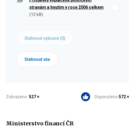
Příspěvky vyplacené politickým
stranám a hnutím v roce 2006 celkem
(13 kB)
Stáhnout vybrané (
0
)
Stáhnout vše
Zobrazeno
527 ×
Doporučeno
572 ×
Ministerstvo financí ČR