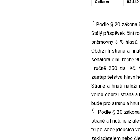
Celkem
83 449
1)
Podle § 20 zákona č.
Stálý příspěvek činí r
sněmovny 3 % hlasů. Z
Obdrží-li strana a hn
senátora činí ročně 90
ročně 250 tis. Kč. 
zastupitelstva hlavní
Straně a hnutí náleží
voleb obdrží strana a
bude pro stranu a hnut
2)
Podle § 20 zákona č
straně a hnutí, jejíž 
tří po sobě jdoucích 
zakladatelem nebo člen