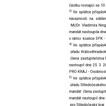
částku rovnající se 10
3)
Ve splátce příspěvk
návaznosti na sdělen
MUDr. Vladimíra Nin
mandát nastoupila dne
v rámci koalice 3PK - 
4)
Ve splátce příspěvk
úřadu Královéhradeck
člena zastupitelstva
nastoupil dne 25. 3.
PRO KRAJ - Osobnosti 
5)
Ve splátce příspěvk
úřadu Středočeského 
mandát člena zastupit
mandát nastoupil dne 
pro Středočeský kraj 