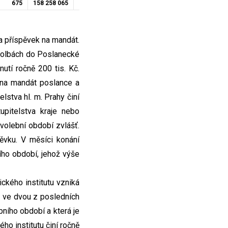
675
158 258 065
52
11 937 500
493 195 564,67
33 
a příspěvek na mandát.
h volbách do Poslanecké
utí ročně 200 tis. Kč.
k na mandát poslance a
lstva hl. m. Prahy činí
pitelstva kraje nebo
volební období zvlášť.
pěvku. V měsíci konání
ího období, jehož výše
ckého institutu vzniká
oň ve dvou z posledních
ního období a která je
ho institutu činí ročně