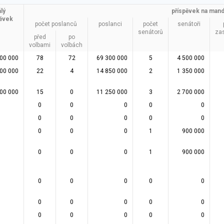
álý
příspěvek na mand
pěvek
počet poslanců
poslanci
počet
senátoři
senátorů
zas
před
po
volbami
volbách
00 000
78
72
69 300 000
5
4 500 000
500 000
22
4
14 850 000
2
1 350 000
900 000
15
0
11 250 000
3
2 700 000
0
0
0
0
0
0
0
0
0
0
0
0
0
1
900 000
0
0
0
1
900 000
0
0
0
0
0
0
0
0
0
0
0
0
0
0
0