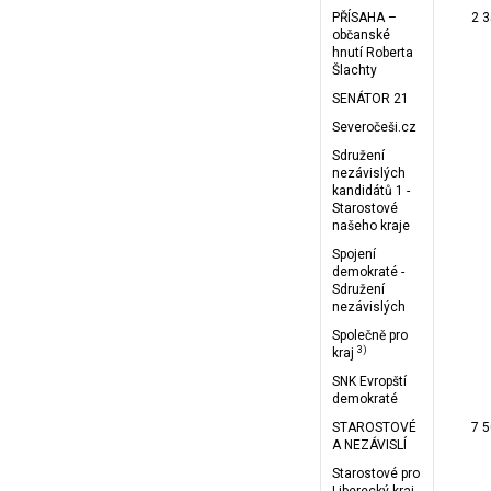
PŘÍSAHA –
2 
občanské
hnutí Roberta
Šlachty
SENÁTOR 21
Severočeši.cz
Sdružení
nezávislých
kandidátů 1 -
Starostové
našeho kraje
Spojení
demokraté -
Sdružení
nezávislých
Společně pro
3)
kraj
SNK Evropští
demokraté
STAROSTOVÉ
7 
A NEZÁVISLÍ
Starostové pro