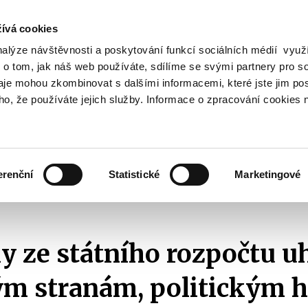
ívá cookies
nalýze návštěvnosti a poskytování funkcí sociálních médií vyu
Vyhledat
 o tom, jak náš web používáte, sdílíme se svými partnery pro so
daje mohou zkombinovat s dalšími informacemi, které jste jim pos
oho, že používáte jejich služby. Informace o zpracování cookies 
Finanční trh
Daně a účetnictví
Z
obrazit
Zobrazit
Zobrazit
ubmenu
submenu
submenu
ozpočtová
Finanční
Daně
olitika
trh
a
erenční
Statistické
Marketingové
účetnictví
zdrojů
Politické strany a hnutí
Příspěvky ze státního rozpočtu uhrazené
y ze státního rozpočtu u
ým stranám, politickým 