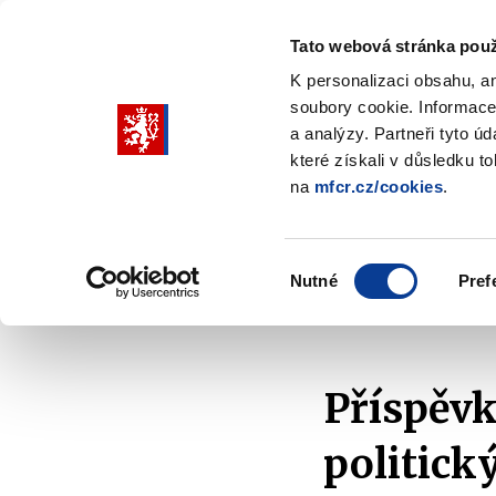
Tato webová stránka použ
K personalizaci obsahu, a
soubory cookie. Informace
Pohybujte
a analýzy. Partneři tyto ú
šipkami
které získali v důsledku t
na
mfcr.cz/cookies
.
nahoru
Ministerstvo
Rozpočtová politika
a
Zobrazit
Z
submenu
s
dolů
Ministerstvo
R
Výběr
p
Nutné
Pref
pro
souhlasu
Domů
Rozpočtová politika
Podpora z národních 
výběr
našeptaných
položek
Příspěvk
politick