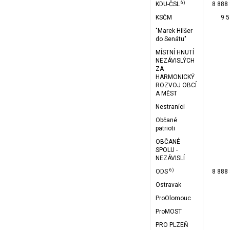
6)
KDU-ČSL
8 888
KSČM
9 
"Marek Hilšer
do Senátu"
MÍSTNÍ HNUTÍ
NEZÁVISLÝCH
ZA
HARMONICKÝ
ROZVOJ OBCÍ
A MĚST
Nestraníci
Občané
patrioti
OBČANÉ
SPOLU -
NEZÁVISLÍ
6)
ODS
8 888
Ostravak
ProOlomouc
ProMOST
PRO PLZEŇ