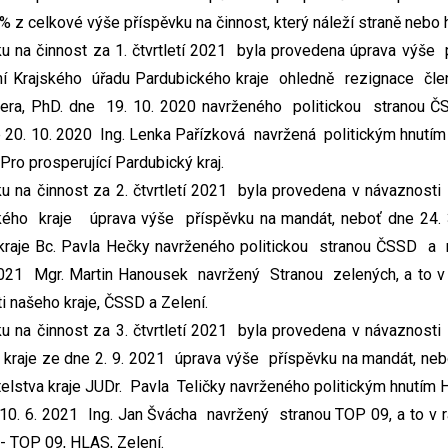
 % z celkové výše příspěvku na činnost, který náleží straně nebo h
u na činnost za 1. čtvrtletí 2021 byla provedena úprava výše
í Krajského úřadu Pardubického kraje ohledně rezignace člena
gera, PhD. dne 19. 10. 2020 navrženého politickou stranou 
 20. 10. 2020 Ing. Lenka Pařízková navržená politickým hnutím S
Pro prosperující Pardubický kraj.
u na činnost za 2. čtvrtletí 2021 byla provedena v návaznost
ého kraje úprava výše příspěvku na mandát, neboť dne 24. 
 kraje Bc. Pavla Hečky navrženého politickou stranou ČSSD a
 2021 Mgr. Martin Hanousek navržený Stranou zelených, a to 
našeho kraje, ČSSD a Zelení.
u na činnost za 3. čtvrtletí 2021 byla provedena v návaznost
kraje ze dne 2. 9. 2021 úprava výše příspěvku na mandát, nebo
elstva kraje JUDr. Pavla Teličky navrženého politickým hnutí
10. 6. 2021 Ing. Jan Švácha navržený stranou TOP 09, a to v 
- TOP 09, HLAS, Zelení.