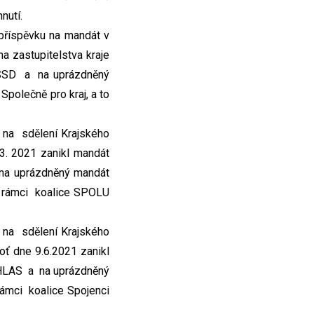
nutí.
 příspěvku na mandát v
 zastupitelstva kraje
ČSSD a na uprázdněný
polečně pro kraj, a to
i na sdělení Krajského
3. 2021 zanikl mandát
 na uprázdněný mandát
v rámci koalice SPOLU
i na sdělení Krajského
ť dne 9.6.2021 zanikl
m HLAS a na uprázdněný
rámci koalice Spojenci