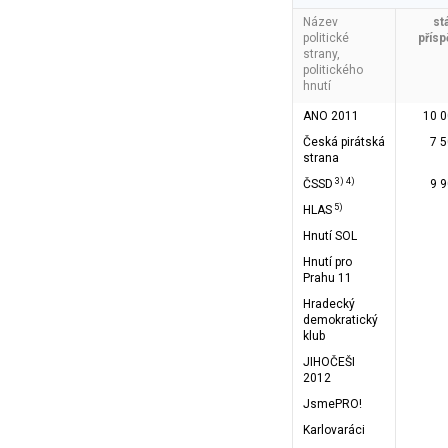
Název
st
politické
přís
strany,
politického
hnutí
ANO 2011
10 0
Česká pirátská
7 
strana
3) 4)
ČSSD
9 
5)
HLAS
Hnutí SOL
Hnutí pro
Prahu 11
Hradecký
demokratický
klub
JIHOČEŠI
2012
JsmePRO!
Karlovaráci