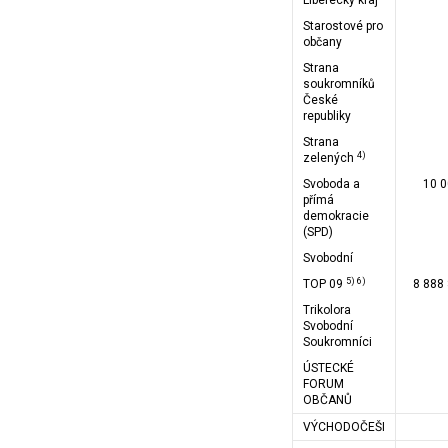
Liberecký kraj
Starostové pro
občany
Strana
soukromníků
České
republiky
Strana
4)
zelených
Svoboda a
10 0
přímá
demokracie
(SPD)
Svobodní
5) 6)
TOP 09
8 888
Trikolora
Svobodní
Soukromníci
ÚSTECKÉ
FORUM
OBČANŮ
VÝCHODOČEŠI