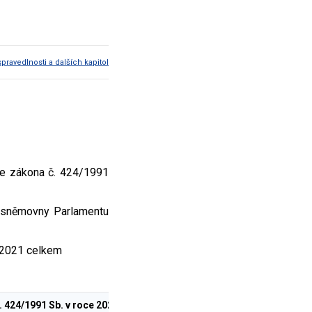
pravedlnosti a dalších kapitol
le zákona č. 424/1991
é sněmovny Parlamentu
e 2021 celkem
 424/1991 Sb. v roce 2021 (v Kč)