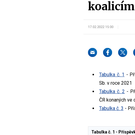
koalicím
17.02.2022 15:00
Tabulka č. 1
- Př
Sb. v roce 2021
Tabulka č. 2
- Př
ČR konaných ve d
Tabulka č. 3
- Pří
Tabulka č. 1 - Příspě