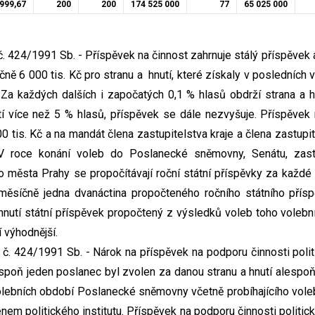
 999,67
200
200
174 525 000
77
65 025 000
 424/1991 Sb. - Příspěvek na činnost zahrnuje stálý příspěvek 
očně 6 000 tis. Kč pro stranu a hnutí, které získaly v posledníc
a každých dalších i započatých 0,1 % hlasů obdrží strana a hn
utí více než 5 % hlasů, příspěvek se dále nezvyšuje. Příspěve
0 tis. Kč a na mandát člena zastupitelstva kraje a člena zastupite
V roce konání voleb do Poslanecké sněmovny, Senátu, zastu
ho města Prahy se propočítávají roční státní příspěvky za každé 
 měsíčně jedna dvanáctina propočteného ročního státního přís
 hnutí státní příspěvek propočtený z výsledků voleb toho volebn
í výhodnější.
. 424/1991 Sb. - Nárok na příspěvek na podporu činnosti politi
alespoň jeden poslanec byl zvolen za danou stranu a hnutí alesp
volebních období Poslanecké sněmovny včetně probíhajícího voleb
em politického institutu. Příspěvek na podporu činnosti politické