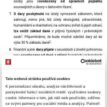
osoby jsou o
svobozeny od správních poplatků
souvisejících s úkony v daňovém řízení.
O dary poskytnuté
na účely vymezené zákonem, které
zahrnují, mimo jiné, též účely ekologické, zdravotnické,
humanitární a charitativní, na ochranu zvířat či jejich zdraví,
lze snížit základ daně
z příjmů fyzických i právnických
1
osob
. Připomínáme, že bude možné odečíst dary až do
2
výše 30 % základu daně
.
Finanční a jiné
dary přijaté
v souvislosti s živelní pohromou
jsou
osvobozeny od daně z příjmů
fyzických i právnických
osob. To platí nejen pro dary přijaté z veřejných sbírek, ale i
přímo od fyzických a právnických osob nebo například
prostřednictvím zaměstnavatele. - § 4a písm. k) a § 19b
odst. 2 písm. c) zákona o daních z příjmů.
Tato webová stránka používá cookies
Obce a města postižené živelní pohromou mohou dle §
K personalizaci obsahu, analýze návštěvnosti a
17a zákona o dani z nemovitých věcí vydáním obecně
poskytování funkcí sociálních médií využíváme soubory
závazné vyhlášky (plošné osvobození) nebo opatření
cookie. Informace o tom, jak náš web používáte, sdílíme
obecné povahy (osvobození konkrétních nemovitých věcí)
se svými partnery pro sociální média a analýzy. Partneři