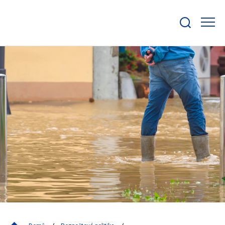
Zobrazit/skrýt
search
bar