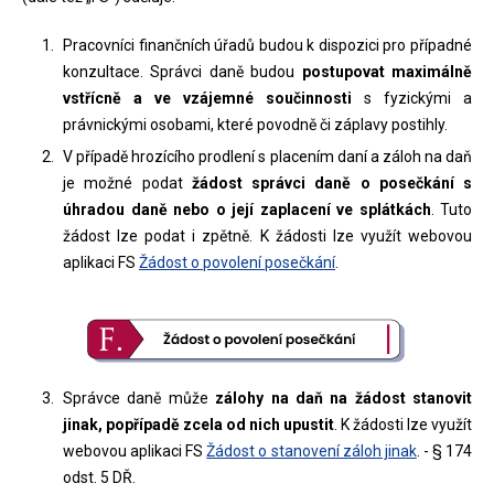
Pracovníci finančních úřadů budou k dispozici pro případné
konzultace. Správci daně budou
postupovat maximálně
vstřícně a ve vzájemné součinnosti
s fyzickými a
právnickými osobami, které povodně či záplavy postihly.
V případě hrozícího prodlení s placením daní a záloh na daň
je možné podat
žádost správci daně o posečkání s
úhradou daně nebo o její zaplacení ve splátkách
. Tuto
žádost lze podat i zpětně. K žádosti lze využít webovou
aplikaci FS
Žádost o povolení posečkání
.
Správce daně může
zálohy na daň na žádost stanovit
jinak, popřípadě zcela od nich upustit
. K žádosti lze využít
webovou aplikaci FS
Žádost o stanovení záloh jinak
. - § 174
odst. 5 DŘ.