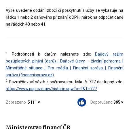
Výše uvedené dodání zboží či poskytnutí služby se vykazuje na
řádku 1 nebo 2 daňového přiznání k DPH, nárok na odpočet daně
na řádcích 40 nebo 41.
1
Podrobnosti k darům naleznete zde:
Daňový režim
bezúplatných plnění (darů) | Daňové úlevy – živelní pohroma |
Mimořádné situace | Pro média | Finanční správa | Finanční
správa (financnisprava.cz)
2
Pozměňovací návrh k sněmovnímu tisku č. 727 dostupný zde:
https://www.psp.cz/sqw/historie.sqw?o=9&T=727
Zobrazeno
5111 ×
Doporučeno
395 ×
Ministerstvo financí ČR