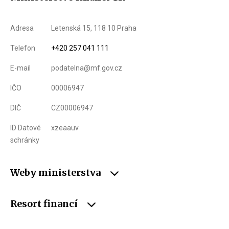
Adresa
Letenská 15, 118 10 Praha
Telefon
+420 257 041 111
E-mail
podatelna@mf.gov.cz
IČO
00006947
DIČ
CZ00006947
ID Datové
xzeaauv
schránky
Weby ministerstva
Resort financí