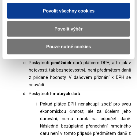
zákona o DPH (lze uložit pokuty ve výši 1 000 Kč, 10
000 Kč, 30 000 Kč a 50 000 Kč), s výjimkou pokuty ve
Povolit všechny cookies
výši 1 000 Kč může plátce DPH požádat správce daně
o její prominutí - § 101k zákona o DPH. Podle
Povolit výběr
aktuálních informací využije ministr financí své
pravomoci a pokuty za pozdní podání kontrolního
hlášení ve výši 1 000 Kč plátcům zasaženým živelní
Pouze nutné cookies
pohromou promine - § 260 DŘ.
Poskytnutí
peněžních
darů plátcem DPH, a to jak v
hotovosti, tak bezhotovostně, není předmětem daně
z přidané hodnoty. V daňovém přiznání k DPH se
neuvádí.
Poskytnutí
hmotných
darů:
Pokud plátce DPH nenakoupil zboží pro svou
ekonomickou činnost, ale za účelem jeho
darování, nemá nárok na odpočet daně.
Následné bezúplatné přenechání hmotného
daru není v tomto případě předmětem daně z