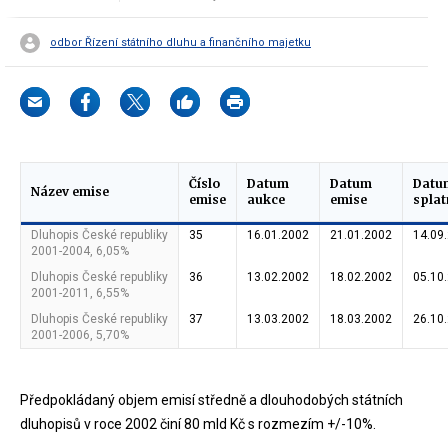
odbor Řízení státního dluhu a finančního majetku
Číslo
Datum
Datum
Datu
Název emise
emise
aukce
emise
splat
Dluhopis České republiky
35
16.01.2002
21.01.2002
14.09
2001-2004, 6,05%
Dluhopis České republiky
36
13.02.2002
18.02.2002
05.10
2001-2011, 6,55%
Dluhopis České republiky
37
13.03.2002
18.03.2002
26.10
2001-2006, 5,70%
Předpokládaný objem emisí středně a dlouhodobých státních
dluhopisů v roce 2002 činí 80 mld Kč s rozmezím +/-10%.