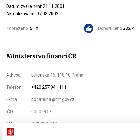
Datum zveřejnění: 21.11.2001
Aktualizováno: 07.03.2002
Zobrazeno
51 ×
Doporučeno
332 ×
Ministerstvo financí ČR
Adresa
Letenská 15, 118 10 Praha
Telefon
+420 257 041 111
E-mail
podatelna@mf.gov.cz
IČO
00006947
DIČ
CZ00006947
ID Datové
xzeaauv