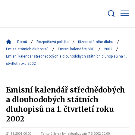
Zobrazit/skrýt
search
bar
Domů
Rozpočtová politika
Řízení státního dluhu
Emise státních dluhopisů
Emisní kalendáře SDD
2002
Emisní kalendář střednědobých a dlouhodobých státních dluhopisů na 1.
čtvrtletí roku 2002
Emisní kalendář střednědobých
a dlouhodobých státních
dluhopisů na 1. čtvrtletí roku
2002
21.11.2001 00:00
Tento článek byl aktualizován 7.3.2002 00:00