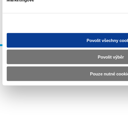
Povinné zveřejňované informace
Prohlášení o přístupnosti
Upravit souhlas s používáním cookies
GDPR
© Všechna práva vyhrazena. Ministerstvo financí České republiky 2024
Povolit všechny coo
Povolit výběr
Pouze nutné cooki