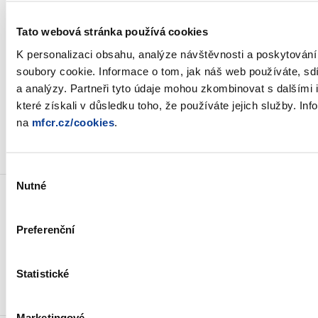
schránky
Tato webová stránka používá cookies
Weby ministerstva
K personalizaci obsahu, analýze návštěvnosti a poskytován
soubory cookie. Informace o tom, jak náš web používáte, sdí
a analýzy. Partneři tyto údaje mohou zkombinovat s dalšími i
Resort financí
které získali v důsledku toho, že používáte jejich služby. I
na
mfcr.cz/cookies
.
Důležité odkazy
Výběr
Nutné
souhlasu
Preferenční
Odebírat novinky e-mailem
Statistické
Novinky přes RSS
Marketingové