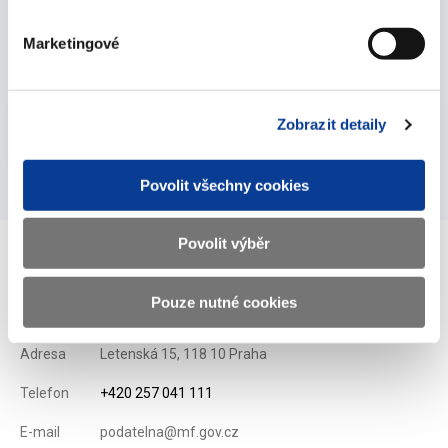
dlouhodobých státních dluhopisů na 1. čtvrtletí
roku 2007
Marketingové
15. února 2007
Vyberte
Zobrazit detaily
2007
Povolit všechny cookies
Povolit výběr
Ministerstvo financí ČR
Pouze nutné cookies
Adresa
Letenská 15, 118 10 Praha
Telefon
+420 257 041 111
E-mail
podatelna@mf.gov.cz