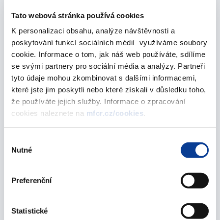
Emisní kalendář střednědobých a
Tato webová stránka používá cookies
dlouhodobých státních dluhopisů na 3. čtvrtletí
roku 2007
K personalizaci obsahu, analýze návštěvnosti a
poskytování funkcí sociálních médií využíváme soubory
01. června 2007
cookie. Informace o tom, jak náš web používáte, sdílíme
se svými partnery pro sociální média a analýzy. Partneři
březen 2007
tyto údaje mohou zkombinovat s dalšími informacemi,
které jste jim poskytli nebo které získali v důsledku toho,
že používáte jejich služby. Informace o zpracování
Emisní kalendář střednědobých a
cookies naleznete na
mfcr.cz/cookies
.
dlouhodobých státních dluhopisů na 2. čtvrtletí
roku 2007
Výběr
01. března 2007
Nutné
souhlasu
únor 2007
Preferenční
Emisní kalendář střednědobých a
Statistické