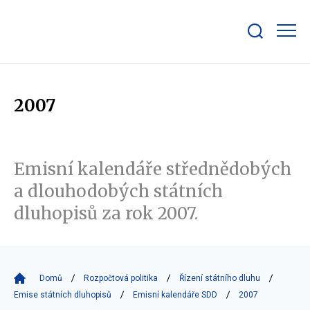
Zobrazit/skrýt
search
bar
2007
Emisní kalendáře střednědobých
a dlouhodobých státních
dluhopisů za rok 2007.
Domů
Rozpočtová politika
Řízení státního dluhu
Emise státních dluhopisů
Emisní kalendáře SDD
2007