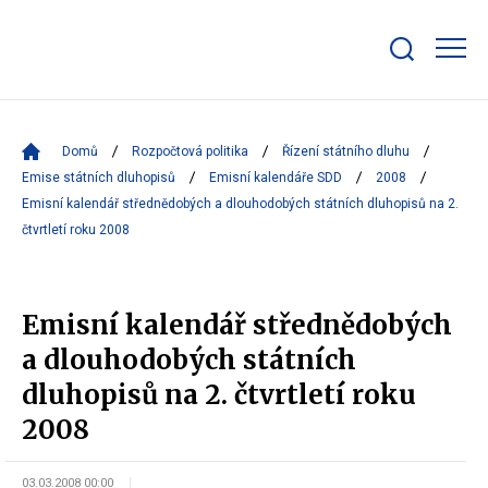
Zobrazit/skrýt
search
bar
Domů
Rozpočtová politika
Řízení státního dluhu
Emise státních dluhopisů
Emisní kalendáře SDD
2008
Emisní kalendář střednědobých a dlouhodobých státních dluhopisů na 2.
čtvrtletí roku 2008
Emisní kalendář střednědobých
a dlouhodobých státních
dluhopisů na 2. čtvrtletí roku
2008
03.03.2008 00:00