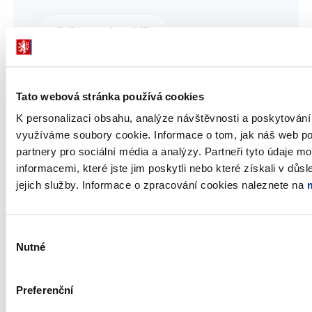
Stáhnout vybrané (
0
)
Stáhnout vše
Tato webová stránka používá cookies
K personalizaci obsahu, analýze návštěvnosti a poskytování
využíváme soubory cookie. Informace o tom, jak náš web po
partnery pro sociální média a analýzy. Partneři tyto údaje 
Zobrazeno
64 ×
Doporučeno
335 ×
informacemi, které jste jim poskytli nebo které získali v důs
jejich služby. Informace o zpracování cookies naleznete na
Ministerstvo financí ČR
Výběr
Nutné
souhlasu
Adresa
Letenská 15, 118 10 Praha
Preferenční
Telefon
+420 257 041 111