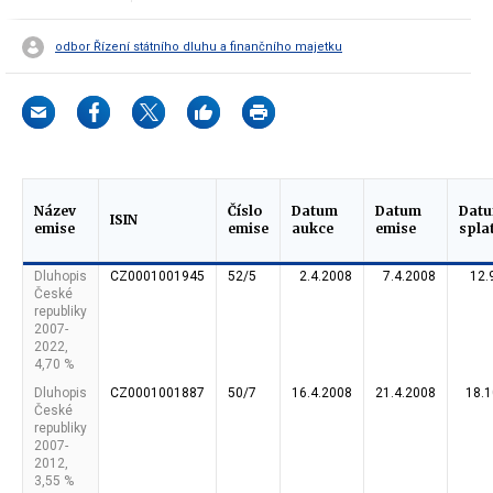
odbor Řízení státního dluhu a finančního majetku
Název
Číslo
Datum
Datum
Dat
ISIN
emise
emise
aukce
emise
spla
Dluhopis
CZ0001001945
52/5
2.4.2008
7.4.2008
12.
České
republiky
2007-
2022,
4,70 %
Dluhopis
CZ0001001887
50/7
16.4.2008
21.4.2008
18.
České
republiky
2007-
2012,
3,55 %