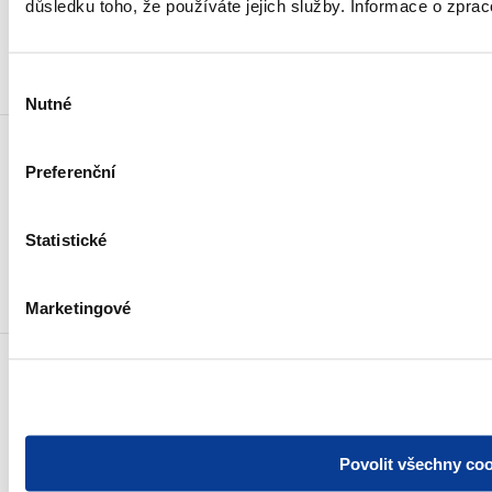
důsledku toho, že používáte jejich služby. Informace o zpra
Důležité odkazy
Výběr
Nutné
souhlasu
Preferenční
Odebírat novinky e-mailem
Statistické
Novinky přes RSS
Marketingové
Povinné zveřejňované informace
Prohlášení o přístupnosti
Upravit souhlas s používáním cookies
GDPR
© Všechna práva vyhrazena. Ministerstvo financí České republiky 2024
Povolit všechny co