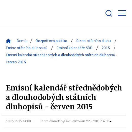
Zobrazit/skrýt
search
bar
Domů
Rozpočtová politika
Řízení státního dluhu
Emise státních dluhopisů
Emisní kalendáře SDD
2015
Emisní kalendář střednědobých a dlouhodobých státních dluhopisů -
červen 2015
Emisní kalendář střednědobých
a dlouhodobých státních
dluhopisů - červen 2015
18.05.2015 14:00
Tento článek byl aktualizován 22.6.2015 14:00