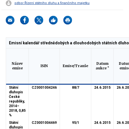
odbor Řízení státního dluhu a finančního majetku
Emisní kalendář střednědobých a dlouhodobých státních dluho
Název
Datum
Datu
ISIN
Emise/Tranše
*
emise
aukce
emis
Státní
CZ0001004246
88/7
24.6.2015
26.6.2
dluhopis
České
republiky,
2014–
2018, 0,85
%
Státní
CZ0001004469
95/1
24.6.2015
26.6.2
dluhopis