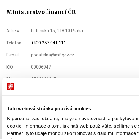
Ministerstvo financí ČR
Adresa
Letenská 15, 118 10 Praha
Telefon
+420 257 041 111
E-mail
podatelna@mf.gov.cz
IČO
00006947
DIČ
CZ00006947
ID Datové
xzeaauv
schránky
Tato webová stránka používá cookies
Weby ministerstva
K personalizaci obsahu, analýze návštěvnosti a poskytován
cookie. Informace o tom, jak náš web používáte, sdílíme se 
Partneři tyto údaje mohou zkombinovat s dalšími informacemi, 
Resort financí